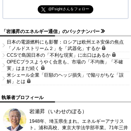
@Fsightさんをフォロー
「岩瀬昇のエネルギー通信」のバックナンバー
日本の電源燃料にも影響：ロシアは欧州エネ安保の焦点
「ノルドストリーム２」を「武器化」するか
CCSで島国日本の「不利な現実」に出口はあるか
OPECプラスようやく合意も、市場の「不均衡」「不確
実」はまだ続く
米シェール企業「巨額のヘッジ損失」で陥りがちな「誤
解」とは
執筆者プロフィール
岩瀬昇（いわせのぼる）
1948年、埼玉県生まれ。エネルギーアナリス
ト。浦和高校、東京大学法学部卒業。71年三井