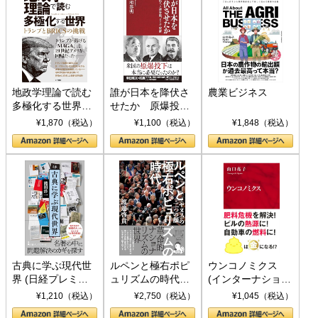
地政学理論で読む
誰が日本を降伏さ
農業ビジネス
多極化する世界：
せたか 原爆投
トランプとBRICS
下、ソ連参戦、そ
¥1,870（税込）
¥1,100（税込）
¥1,848（税込）
の挑戦
して聖断 (PHP新
書)
古典に学ぶ現代世
ルペンと極右ポピ
ウンコノミクス
界 (日経プレミア
ュリズムの時代：
(インターナショナ
シリーズ)
〈ヤヌス〉の二つ
ル新書)
¥1,210（税込）
¥2,750（税込）
¥1,045（税込）
の顔