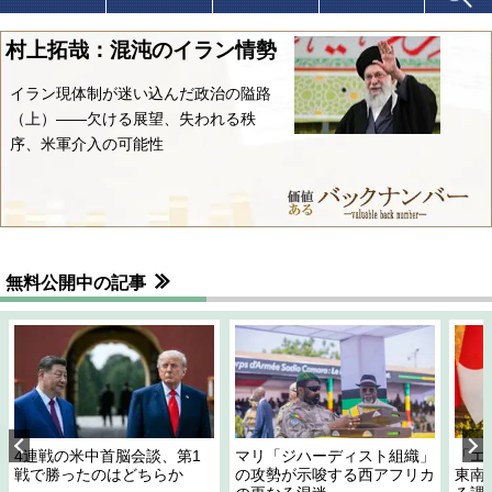
村上拓哉：混沌のイラン情勢
イラン現体制が迷い込んだ政治の隘路
（上）――欠ける展望、失われる秩
序、米軍介入の可能性
無料公開中の記事
4連戦の米中首脳会談、第1
マリ「ジハーディスト組織」
「エ
戦で勝ったのはどちらか
の攻勢が示唆する西アフリカ
東南