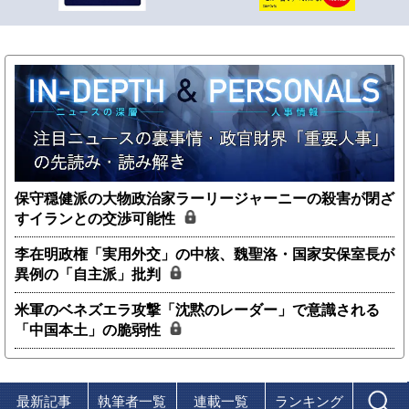
保守穏健派の大物政治家ラーリージャーニーの殺害が閉ざ
すイランとの交渉可能性
李在明政権「実用外交」の中核、魏聖洛・国家安保室長が
異例の「自主派」批判
米軍のベネズエラ攻撃「沈黙のレーダー」で意識される
「中国本土」の脆弱性
最新記事
執筆者一覧
連載一覧
ランキング