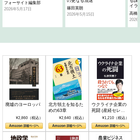
の更なる混迷
る課
フォーサイト編集部
イラ
篠田英朗
2026年5月17日
高橋
2026年5月15日
202
廃墟のヨーロッパ
北方領土を知るた
ウクライナ企業の
めの63章
死闘 (産経セレク
ト S 039)
¥2,860（税込）
¥2,640（税込）
¥1,210（税込）