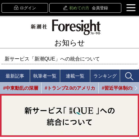
ログイン
初めての方
会員登録
お知らせ
新サービス「新潮QUE」への統合について
最新記事
執筆者一覧
連載一覧
ランキング
#中東動乱の深層
#トランプ2.0のアメリカ
#習近平体制の光