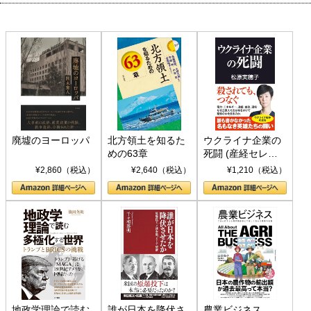
廃墟のヨーロッパ
北方領土を知るた
ウクライナ企業の
めの63章
死闘 (産経セレク
ト S 039)
¥2,860（税込）
¥2,640（税込）
¥1,210（税込）
地政学理論で読む
誰が日本を降伏さ
農業ビジネス