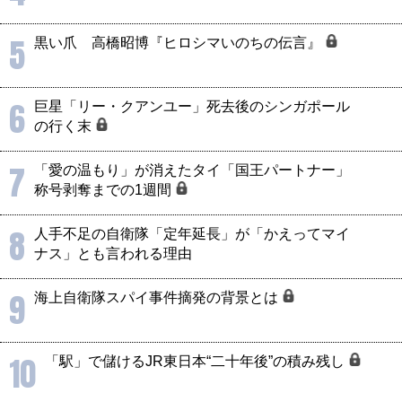
5
黒い爪 高橋昭博『ヒロシマいのちの伝言』
6
巨星「リー・クアンユー」死去後のシンガポール
の行く末
7
「愛の温もり」が消えたタイ「国王パートナー」
称号剥奪までの1週間
8
人手不足の自衛隊「定年延長」が「かえってマイ
ナス」とも言われる理由
9
海上自衛隊スパイ事件摘発の背景とは
10
「駅」で儲けるJR東日本“二十年後”の積み残し