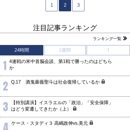
1
2
3
注目記事ランキング
ランキング一覧
24時間
1週間
f
1
4連戦の米中首脳会談、第1戦で勝ったのはどちら
か
2
Q.17 酒鬼薔薇聖斗は社会復帰しているか
3
【特別講演】イスラエルの「政治」「安全保障」
はどう変遷してきたか（上）
4
ケース・スタディ３ 高嶋政伸vs.美元