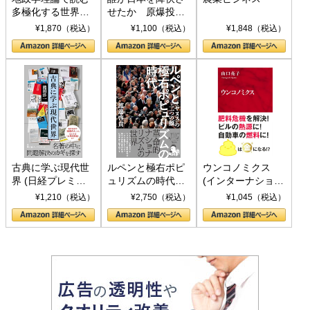
多極化する世界：
せたか 原爆投
トランプとBRICS
下、ソ連参戦、そ
¥1,870（税込）
¥1,100（税込）
¥1,848（税込）
の挑戦
して聖断 (PHP新
書)
古典に学ぶ現代世
ルペンと極右ポピ
ウンコノミクス
界 (日経プレミア
ュリズムの時代：
(インターナショナ
シリーズ)
〈ヤヌス〉の二つ
ル新書)
¥1,210（税込）
¥2,750（税込）
¥1,045（税込）
の顔