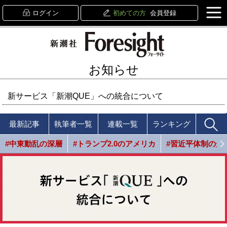
ログイン
初めての方
会員登録
お知らせ
新サービス「新潮QUE」への統合について
最新記事
執筆者一覧
連載一覧
ランキング
#中東動乱の深層
#トランプ2.0のアメリカ
#習近平体制の光