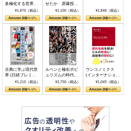
多極化する世界：
せたか 原爆投
トランプとBRICS
下、ソ連参戦、そ
¥1,870（税込）
¥1,100（税込）
¥1,848（税込）
の挑戦
して聖断 (PHP新
書)
古典に学ぶ現代世
ルペンと極右ポピ
ウンコノミクス
界 (日経プレミア
ュリズムの時代：
(インターナショナ
シリーズ)
〈ヤヌス〉の二つ
ル新書)
¥1,210（税込）
¥2,750（税込）
¥1,045（税込）
の顔