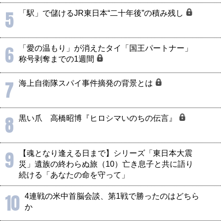
5
「駅」で儲けるJR東日本“二十年後”の積み残し
6
「愛の温もり」が消えたタイ「国王パートナー」
称号剥奪までの1週間
7
海上自衛隊スパイ事件摘発の背景とは
8
黒い爪 高橋昭博『ヒロシマいのちの伝言』
9
【魂となり逢える日まで】シリーズ「東日本大震
災」遺族の終わらぬ旅（10）亡き息子と共に語り
続ける「あなたの命を守って」
10
4連戦の米中首脳会談、第1戦で勝ったのはどちら
か