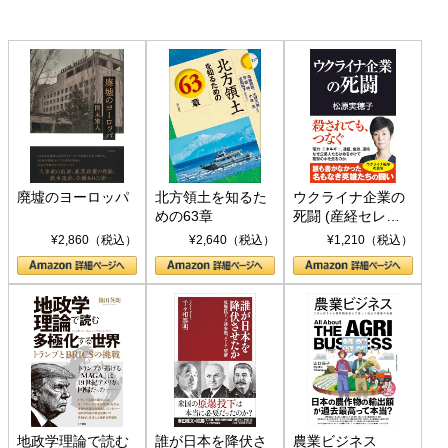
廃墟のヨーロッパ
北方領土を知るた
ウクライナ企業の
めの63章
死闘 (産経セレク
ト S 039)
¥2,860（税込）
¥2,640（税込）
¥1,210（税込）
地政学理論で読む
誰が日本を降伏さ
農業ビジネス