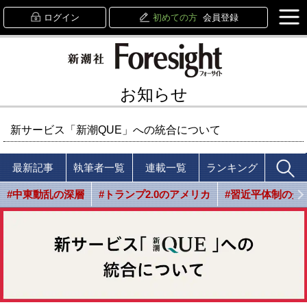
ログイン
初めての方
会員登録
お知らせ
新サービス「新潮QUE」への統合について
最新記事
執筆者一覧
連載一覧
ランキング
#中東動乱の深層
#トランプ2.0のアメリカ
#習近平体制の光