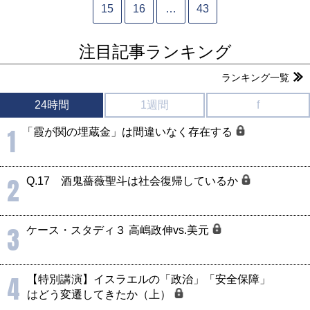
15
16
…
43
注目記事ランキング
ランキング一覧
24時間
1週間
f
1
「霞が関の埋蔵金」は間違いなく存在する
2
Q.17 酒鬼薔薇聖斗は社会復帰しているか
3
ケース・スタディ３ 高嶋政伸vs.美元
4
【特別講演】イスラエルの「政治」「安全保障」
はどう変遷してきたか（上）