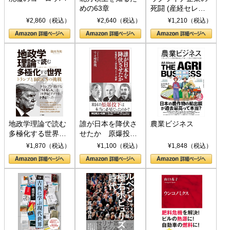
めの63章
死闘 (産経セレク
ト S 039)
¥2,860（税込）
¥2,640（税込）
¥1,210（税込）
地政学理論で読む
誰が日本を降伏さ
農業ビジネス
多極化する世界：
せたか 原爆投
トランプとBRICS
下、ソ連参戦、そ
¥1,870（税込）
¥1,100（税込）
¥1,848（税込）
の挑戦
して聖断 (PHP新
書)