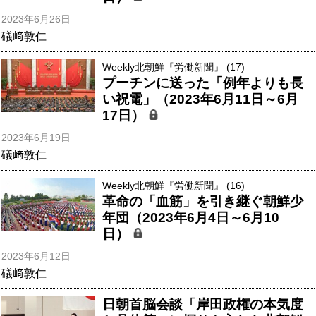
2023年6月26日
礒﨑敦仁
Weekly北朝鮮『労働新聞』 (17)
プーチンに送った「例年よりも長
い祝電」（2023年6月11日～6月
17日）
2023年6月19日
礒﨑敦仁
Weekly北朝鮮『労働新聞』 (16)
革命の「血筋」を引き継ぐ朝鮮少
年団（2023年6月4日～6月10
日）
2023年6月12日
礒﨑敦仁
日朝首脳会談「岸田政権の本気度