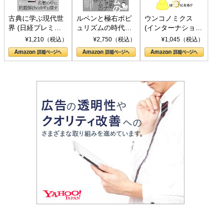
古典に学ぶ現代世
ルペンと極右ポピ
ウンコノミクス
界 (日経プレミア
ュリズムの時代：
(インターナショナ
シリーズ)
〈ヤヌス〉の二つ
ル新書)
¥1,210（税込）
¥2,750（税込）
¥1,045（税込）
の顔