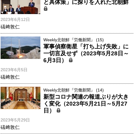
と具体策」に探りを入れた北朝鮮
2023年6月12日
礒﨑敦仁
Weekly北朝鮮『労働新聞』 (15)
軍事偵察衛星「打ち上げ失敗」に
一切言及せず（2023年5月28日～
6月3日）
2023年6月5日
礒﨑敦仁
Weekly北朝鮮『労働新聞』 (14)
新型コロナ関連の報道ぶりが大き
く変化（2023年5月21日～5月27
日）
2023年5月29日
礒﨑敦仁