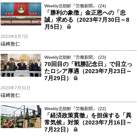
Weekly北朝鮮『労働新聞』 (24)
「勝利の象徴」金正恩への「忠
誠」求める（2023年7月30日～8
月5日）
2023年8月7日
礒﨑敦仁
Weekly北朝鮮『労働新聞』 (23)
70回目の「戦勝記念日」で目立っ
たロシア厚遇（2023年7月23日～
7月29日）
2023年7月31日
礒﨑敦仁
Weekly北朝鮮『労働新聞』 (22)
「経済政策貫徹」を担保する「異
常気候」対策（2023年7月16日～
7月22日）