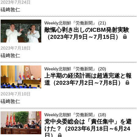
2023年7月24日
礒﨑敦仁
Weekly北朝鮮『労働新聞』 (21)
敵愾心剥き出しのICBM発射実験
（2023年7月9日～7月15日）
2023年7月18日
礒﨑敦仁
Weekly北朝鮮『労働新聞』 (20)
上半期の経済計画は超過完遂と報
道（2023年7月2日～7月8日）
2023年7月10日
礒﨑敦仁
Weekly北朝鮮『労働新聞』 (18)
党中央委総会は「責任集中」を避
けた？（2023年6月18日～6月24
日）