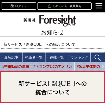
ログイン
初めての方
会員登録
お知らせ
新サービス「新潮QUE」への統合について
最新記事
執筆者一覧
連載一覧
ランキング
#中東動乱の深層
#トランプ2.0のアメリカ
#習近平体制の光