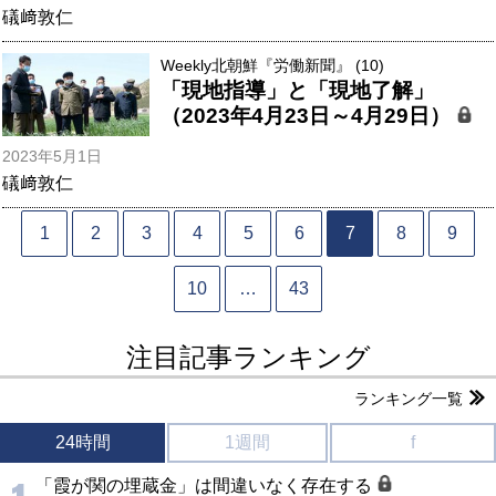
礒﨑敦仁
Weekly北朝鮮『労働新聞』 (10)
「現地指導」と「現地了解」
（2023年4月23日～4月29日）
2023年5月1日
礒﨑敦仁
1
2
3
4
5
6
7
8
9
10
…
43
注目記事ランキング
ランキング一覧
24時間
1週間
f
「霞が関の埋蔵金」は間違いなく存在する