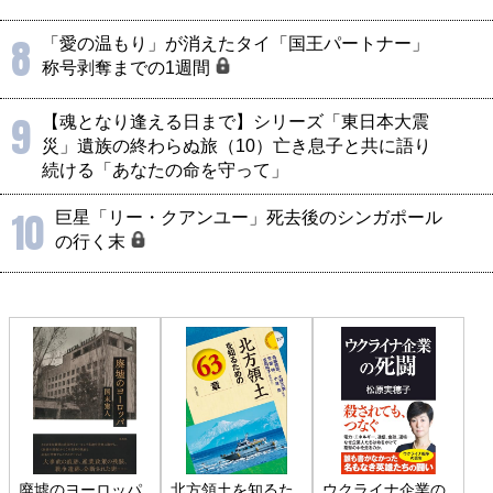
8
「愛の温もり」が消えたタイ「国王パートナー」
称号剥奪までの1週間
9
【魂となり逢える日まで】シリーズ「東日本大震
災」遺族の終わらぬ旅（10）亡き息子と共に語り
続ける「あなたの命を守って」
10
巨星「リー・クアンユー」死去後のシンガポール
の行く末
廃墟のヨーロッパ
北方領土を知るた
ウクライナ企業の