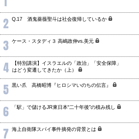
1
2
Q.17 酒鬼薔薇聖斗は社会復帰しているか
3
ケース・スタディ３ 高嶋政伸vs.美元
4
【特別講演】イスラエルの「政治」「安全保障」
はどう変遷してきたか（上）
5
黒い爪 高橋昭博『ヒロシマいのちの伝言』
6
「駅」で儲けるJR東日本“二十年後”の積み残し
7
海上自衛隊スパイ事件摘発の背景とは