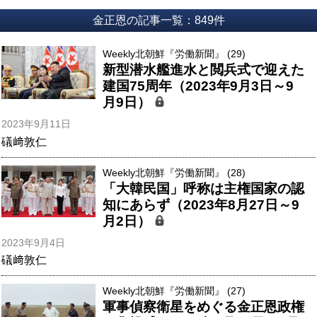
金正恩の記事一覧：849件
Weekly北朝鮮『労働新聞』 (29)
新型潜水艦進水と閲兵式で迎えた
建国75周年（2023年9月3日～9
月9日）
2023年9月11日
礒﨑敦仁
Weekly北朝鮮『労働新聞』 (28)
「大韓民国」呼称は主権国家の認
知にあらず（2023年8月27日～9
月2日）
2023年9月4日
礒﨑敦仁
Weekly北朝鮮『労働新聞』 (27)
軍事偵察衛星をめぐる金正恩政権