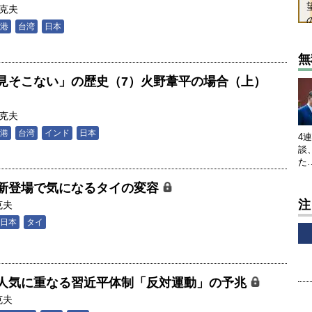
克夫
港
台湾
日本
無
見そこない」の歴史（7）火野葦平の場合（上）
克夫
港
台湾
インド
日本
4
談
た
新登場で気になるタイの変容
注
克夫
日本
タイ
人気に重なる習近平体制「反対運動」の予兆
克夫