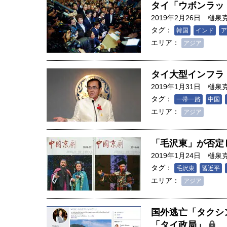
タイ「ウボンラッ
2019年2月26日
樋泉
タグ：
韓国
インド
ア
エリア：
アジア
タイ大型インフラ
2019年1月31日
樋泉
タグ：
一帯一路
中国
エリア：
アジア
「毛沢東」が否定
2019年1月24日
樋泉
タグ：
毛沢東
習近平
エリア：
アジア
人は「地上の太陽」を手にする
合発電の現在地――実現・普及
国外逃亡「タクシ
界像」｜江尻晶・東京大学大学
「タイ政局」