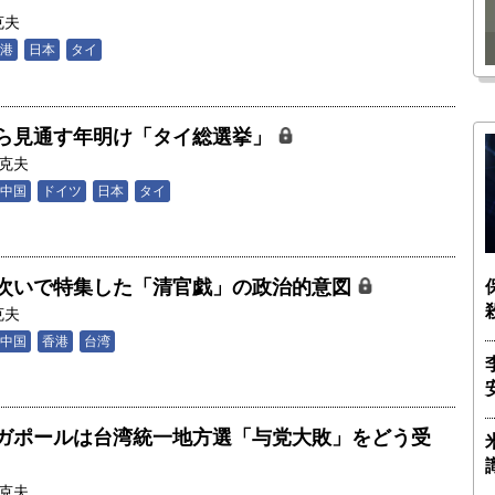
瑶子
ー長（4）｜ 関瑶子
克夫
港
日本
タイ
ら見通す年明け「タイ総選挙」
克夫
中国
ドイツ
日本
タイ
次いで特集した「清官戯」の政治的意図
克夫
中国
香港
台湾
ガポールは台湾統一地方選「与党大敗」をどう受
克夫