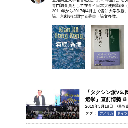
愛知県立大学名誉教授。1947年生れ。
専門調査員として在タイ日本大使館勤務（8
2011年から2017年4月まで愛知大学
論、京劇史に関する著書・論文多数。
「タクシン派VS
選挙」直前情勢
2019年3月18日
樋泉
タグ：
アメリカ
ドイツ