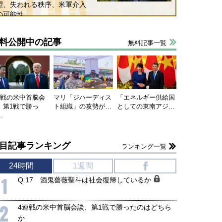
望、失われる秩序、米軍介入
の可能性
料公開中の記事
無料記事一覧
連戦の米中首脳会
マリ「ジハーディス
「エネルギー供給国
、第1戦で勝っ
ト組織」の攻勢が…
としての東南アジ…
…
目記事ランキング
ランキング一覧
24時間
1週間
f
1
Q.17 酒鬼薔薇聖斗は社会復帰しているか
2
4連戦の米中首脳会談、第1戦で勝ったのはどちら
か