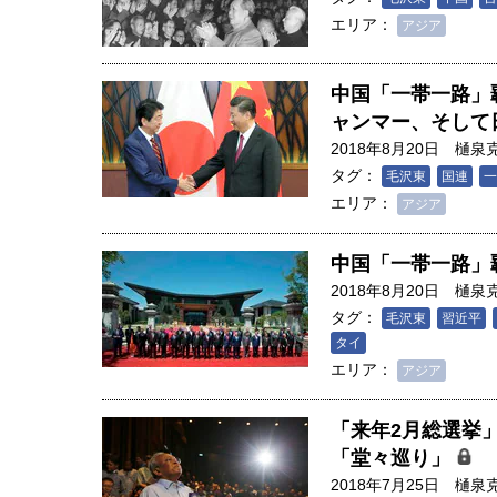
エリア：
アジア
中国「一帯一路」
ャンマー、そして
2018年8月20日
樋泉
タグ：
毛沢東
国連
一
エリア：
アジア
中国「一帯一路」
2018年8月20日
樋泉
タグ：
毛沢東
習近平
タイ
エリア：
アジア
「来年2月総選挙
「堂々巡り」
2018年7月25日
樋泉