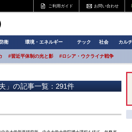
ご利用ガイド
お問い合わせ
ht フォーサイト
防衛
環境・エネルギー
テック
社会
カル
カ
#習近平体制の光と影
#ロシア・ウクライナ戦争
夫」の記事一覧：291件