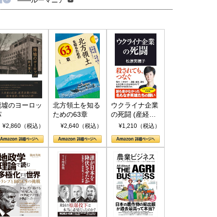
廃墟のヨーロッ
北方領土を知る
ウクライナ企業
パ
ための63章
の死闘 (産経セ
レクト S 039)
¥2,860（税込）
¥2,640（税込）
¥1,210（税込）