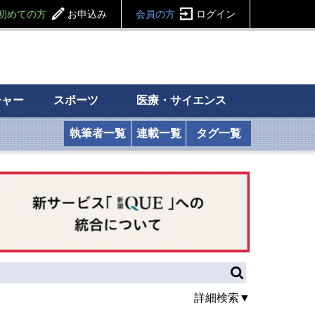
初めての方
お申込み
会員の方
ログイン
チャー
スポーツ
医療・サイエンス
執筆者一覧
連載一覧
タグ一覧
詳細検索▼