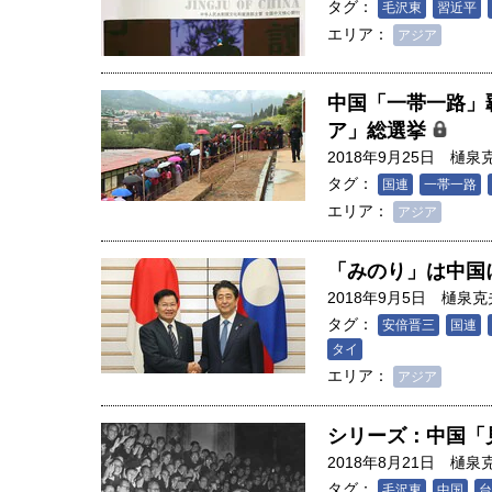
タグ：
毛沢東
習近平
エリア：
アジア
中国「一帯一路」
ア」総選挙
2018年9月25日
樋泉
タグ：
国連
一帯一路
エリア：
アジア
「みのり」は中国
2018年9月5日
樋泉克
タグ：
安倍晋三
国連
タイ
エリア：
アジア
シリーズ：中国「
2018年8月21日
樋泉
タグ：
毛沢東
中国
台