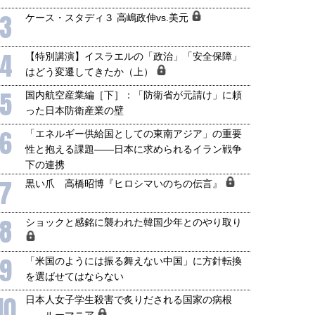
3
ケース・スタディ３ 高嶋政伸vs.美元
4
【特別講演】イスラエルの「政治」「安全保障」
はどう変遷してきたか（上）
5
国内航空産業編［下］：「防衛省が元請け」に頼
った日本防衛産業の壁
6
「エネルギー供給国としての東南アジア」の重要
性と抱える課題――日本に求められるイラン戦争
下の連携
7
黒い爪 高橋昭博『ヒロシマいのちの伝言』
8
ショックと感銘に襲われた韓国少年とのやり取り
9
「米国のようには振る舞えない中国」に方針転換
を選ばせてはならない
10
日本人女子学生殺害で炙りだされる国家の病根
――ルーマニア