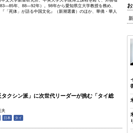
香港中文大学新亜研究所、中央大学大学院博士課程を経て、外務省
お
3―85年、88―92年）。98年から愛知県立大学教授を務め、
教授。『「死体」が語る中国文化』（新潮選書）のほか、華僑・華人
.反タクシン派」に次世代リーダーが挑む「タイ総
克夫
日本
タイ