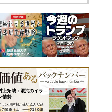
村上拓哉：混沌のイラ
ン情勢
イラン現体制が迷い込んだ政
治の隘路（上）――欠ける展