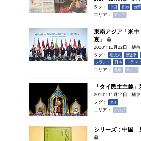
タグ：
中国
香港
台湾
エリア：
アジア
東南アジア「米中
哀」
2018年11月22日
樋泉
タグ：
毛沢東
習近平
フランス
日本
トラン
エリア：
北米
アジア
「タイ民主主義」
2018年11月14日
樋泉
タグ：
タイ
エリア：
アジア
シリーズ：中国「