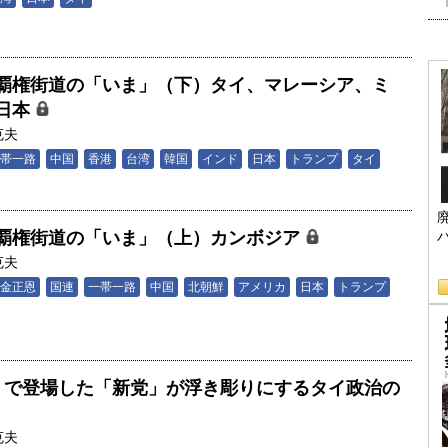
覇権街道の「いま」（下）タイ、マレーシア、ミ
日本
克夫
帯一路
中国
香港
台湾
韓国
インド
日本
トランプ
タイ
覇権街道の「いま」（上）カンボジア
克夫
金正恩
国連
一帯一路
中国
北朝鮮
アメリカ
日本
トランプ
」で登場した「新党」が浮き彫りにするタイ政治の
克夫