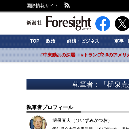
RSS
国際情報サイト
新潮社 Foresig
TOP
政治
経済・ビジネス
軍事・
#中東動乱の深層
#トランプ2.0のアメリ
執筆者：「樋泉克
執筆者プロフィール
樋泉克夫（ひいずみかつお）