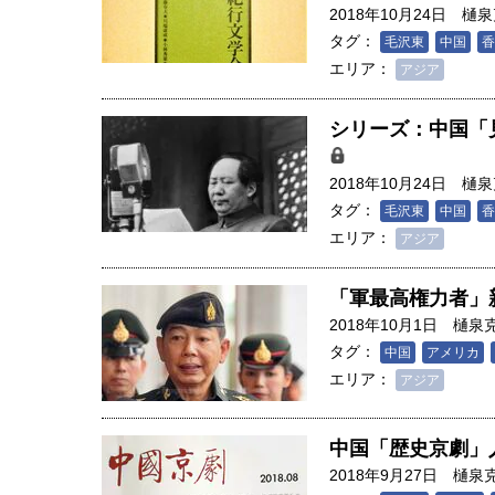
2018年10月24日
樋泉
タグ：
毛沢東
中国
香
エリア：
アジア
シリーズ：中国「
2018年10月24日
樋泉
タグ：
毛沢東
中国
香
エリア：
アジア
「軍最高権力者」
2018年10月1日
樋泉
タグ：
中国
アメリカ
エリア：
アジア
中国「歴史京劇」
2018年9月27日
樋泉