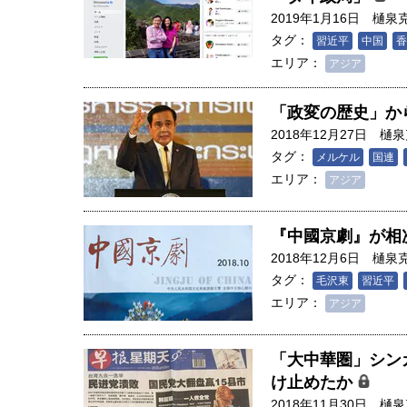
創成科学研究科教授（4）｜ 関
2019年1月16日
樋泉
タグ：
習近平
中国
香
エリア：
アジア
「政変の歴史」か
2018年12月27日
樋泉
タグ：
メルケル
国連
エリア：
アジア
『中國京劇』が相
2018年12月6日
樋泉
タグ：
毛沢東
習近平
エリア：
アジア
「大中華圏」シン
け止めたか
2018年11月30日
樋泉