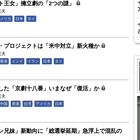
ト王女」擁立劇の「2つの謎」
克夫
メリカ
日本
タイ
・プロジェクトは「米中対立」新火種か
克夫
香港
インド
イラン
日本
タイ
した「京劇十八番」いまなぜ「復活」か
克夫
中国
香港
台湾
アメリカ
日本
胎動するゲームチェンジャー「南鳥島レ
か 核融
アアース泥」――日米欧豪による新たな
後の「世
サプライチェーン｜中村謙太郎・東京大
ン兄妹」新動向に「総選挙延期」急浮上で混乱の
院新領域
学エネルギー・資源フロンティアセンタ