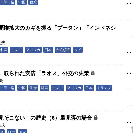
一帯一路
中国
台湾
覇権拡大のカギを握る「ブータン」「インドネシ
克夫
中国
インド
アメリカ
日本
大統領選
タイ
に取られた安倍「ラオス」外交の失策
夫
一帯一路
中国
香港
韓国
インド
アメリカ
日本
トランプ
見そこない」の歴史（6）里見弴の場合
克夫
湾
日本
タイ