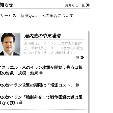
知らせ
お知らせ一覧
新サービス「新潮QUE」への統合について
池内恵の中東通信
池内恵（いけうちさとし 東京大学教授）
が、中東情勢とイスラーム教やその思想
について日々少しずつ解説します。
一覧
イスラエル・米のイラン攻撃が開始：焦点は報
復の対象・規模・効果
米の対イラン攻撃の期限は「増派コスト」
米の対イラン「強制外交」で戦争回避の道は限
りなく狭い