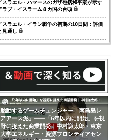
イスラエル・ハマースのガザ包括和平案が示す
アラブ・イスラーム８カ国の台頭
イスラエル・イラン戦争の初期の10日間：評価
と見通し
胎動するゲームチェンジャー「南鳥島レ
胎動するゲ
アアース泥」――「5年以内に開始」を視
アアース泥
野に捉えた商業開発｜中村謙太郎・東京
のか｜中村
大学エネルギー・資源フロンティアセン
ー・資源フ