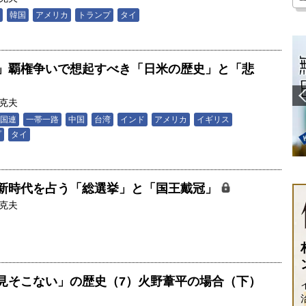
韓国
アメリカ
トランプ
タイ
」覇権争いで想起すべき「日米の歴史」と「悲
克夫
国連
一帯一路
中国
台湾
インド
アメリカ
イギリス
プ
タイ
新時代を占う「総選挙」と「国王戴冠」
克夫
見そこない」の歴史（7）火野葦平の場合（下）