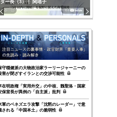
ター長（3）｜ 関瑶子
関瑶子
保守穏健派の大物政治家ラーリージャーニーの
殺害が閉ざすイランとの交渉可能性
李在明政権「実用外交」の中核、魏聖洛・国家
安保室長が異例の「自主派」批判
米軍のベネズエラ攻撃「沈黙のレーダー」で意
識される「中国本土」の脆弱性