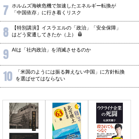
7
ホルムズ海峡危機で加速したエネルギー転換が
「中国依存」に行き着くリスク
8
【特別講演】イスラエルの「政治」「安全保障」
はどう変遷してきたか（上）
9
AIは「社内政治」を消滅させるのか
10
「米国のようには振る舞えない中国」に方針転換
を選ばせてはならない