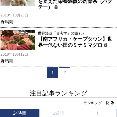
を支えた栄養満点の肉骨茶（パク
テー）
2018年10月26日
野嶋剛
世界漫遊「食考学」の旅 (5)
【南アフリカ・ケープタウン】世
界一危ない国のミナミマグロ
2018年10月12日
野嶋剛
1
2
注目記事ランキング
ランキング一覧
24時間
1週間
f