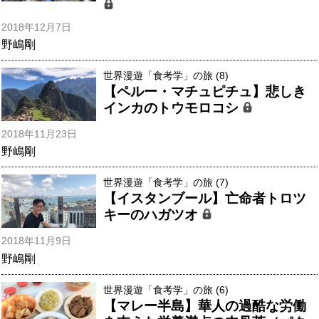
2018年12月7日
野嶋剛
世界漫遊「食考学」の旅 (8)
【ペルー・マチュピチュ】悲しき
インカのトウモロコシ
2018年11月23日
野嶋剛
世界漫遊「食考学」の旅 (7)
【イスタンブール】亡命者トロツ
キーのハガツオ
2018年11月9日
野嶋剛
世界漫遊「食考学」の旅 (6)
【マレー半島】華人の過酷な労働