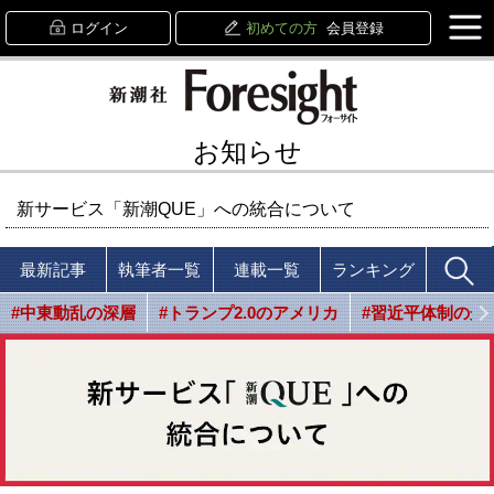
ログイン
初めての方
会員登録
お知らせ
新サービス「新潮QUE」への統合について
最新記事
執筆者一覧
連載一覧
ランキング
#中東動乱の深層
#トランプ2.0のアメリカ
#習近平体制の光