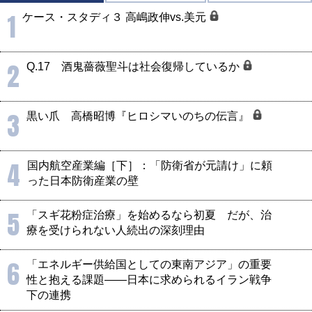
1
ケース・スタディ３ 高嶋政伸vs.美元
2
Q.17 酒鬼薔薇聖斗は社会復帰しているか
3
黒い爪 高橋昭博『ヒロシマいのちの伝言』
4
国内航空産業編［下］：「防衛省が元請け」に頼
った日本防衛産業の壁
5
「スギ花粉症治療」を始めるなら初夏 だが、治
療を受けられない人続出の深刻理由
6
「エネルギー供給国としての東南アジア」の重要
性と抱える課題――日本に求められるイラン戦争
下の連携