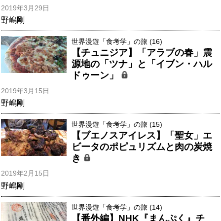
2019年3月29日
野嶋剛
世界漫遊「食考学」の旅 (16)
【チュニジア】「アラブの春」震
源地の「ツナ」と「イブン・ハル
ドゥーン」
2019年3月15日
野嶋剛
世界漫遊「食考学」の旅 (15)
【ブエノスアイレス】「聖女」エ
ビータのポピュリズムと肉の炭焼
き
2019年2月15日
野嶋剛
世界漫遊「食考学」の旅 (14)
【番外編】NHK『まんぷく』チ