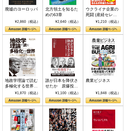
廃墟のヨーロッパ
北方領土を知るた
ウクライナ企業の
めの63章
死闘 (産経セレク
ト S 039)
¥2,860（税込）
¥2,640（税込）
¥1,210（税込）
地政学理論で読む
誰が日本を降伏さ
農業ビジネス
多極化する世界：
せたか 原爆投
トランプとBRICS
下、ソ連参戦、そ
¥1,870（税込）
¥1,100（税込）
¥1,848（税込）
の挑戦
して聖断 (PHP新
書)