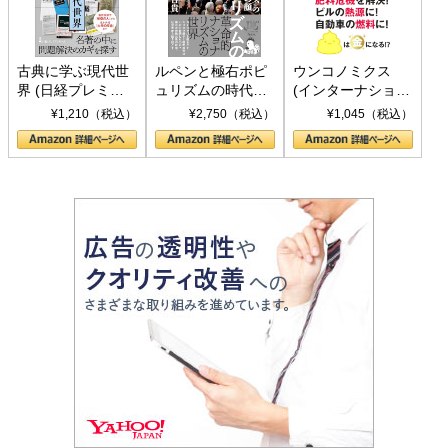
古典に学ぶ現代世
ルペンと極右ポピ
ウンコノミクス
界 (日経プレミア
ュリズムの時代：
(インターナショナ
シリーズ)
〈ヤヌス〉の二つ
ル新書)
¥1,210（税込）
¥2,750（税込）
¥1,045（税込）
の顔