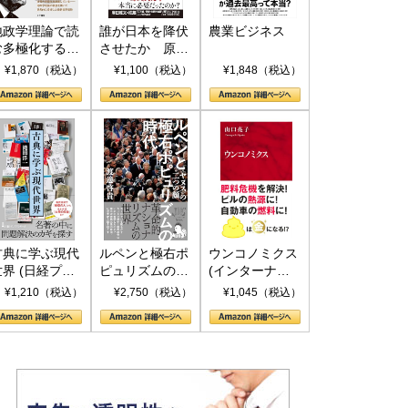
地政学理論で読
誰が日本を降伏
農業ビジネス
む多極化する世
させたか 原爆
界：トランプと
投下、ソ連参
¥1,870（税込）
¥1,100（税込）
¥1,848（税込）
RICSの挑戦
戦、そして聖断
(PHP新書)
古典に学ぶ現代
ルペンと極右ポ
ウンコノミクス
世界 (日経プレ
ピュリズムの時
(インターナシ
ミアシリーズ)
代：〈ヤヌス〉
ョナル新書)
¥1,210（税込）
¥2,750（税込）
¥1,045（税込）
の二つの顔