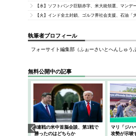
【水】ソフトバンク巨額赤字、米大統領選、マンデ
【火】インド全土封鎖、ゴルフ界社会支援、石油「
執筆者プロフィール
フォーサイト編集部（ふぉーさいとへんしゅう
無料公開中の記事
艦隊」構想
4連戦の米中首脳会談、第1戦で
マリ「ジハ
「空白」
勝ったのはどちらか
攻勢が示唆