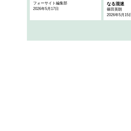
フォーサイト編集部
のか
なる混迷
2026年5月17日
篠田英朗
2026年5月15