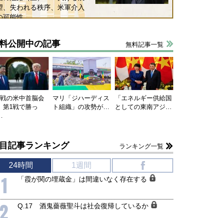
保障協力の意味
行き着くリスク
望、失われる秩序、米軍介入
和泰明
小山堅
の可能性
6年5月15日
2026年5月14日
料公開中の記事
無料記事一覧
連戦の米中首脳会
マリ「ジハーディス
「エネルギー供給国
、第1戦で勝っ
ト組織」の攻勢が…
としての東南アジ…
…
目記事ランキング
ランキング一覧
24時間
1週間
f
1
「霞が関の埋蔵金」は間違いなく存在する
2
Q.17 酒鬼薔薇聖斗は社会復帰しているか