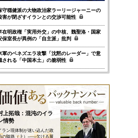
保守穏健派の大物政治家ラーリージャーニーの
殺害が閉ざすイランとの交渉可能性
李在明政権「実用外交」の中核、魏聖洛・国家
安保室長が異例の「自主派」批判
米軍のベネズエラ攻撃「沈黙のレーダー」で意
識される「中国本土」の脆弱性
村上拓哉：混沌のイラ
ン情勢
国にも理解してほしい「極東
ホルムズ海峡危機で加速したエ
イラン現体制が迷い込んだ政
905年体制」における日米韓安
ネルギー転換が「中国依存」に
治の隘路（上）――欠ける展