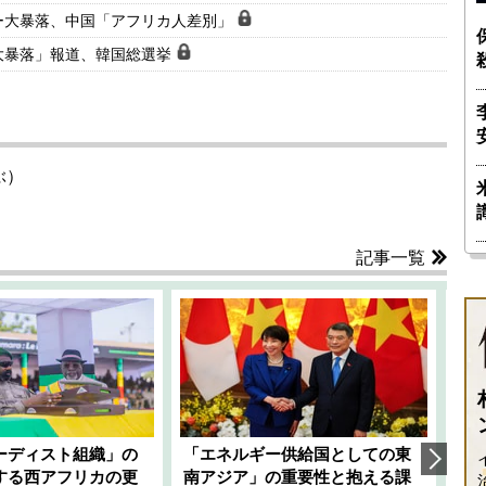
ー大暴落、中国「アフリカ人差別」
大暴落」報道、韓国総選挙
ぶ）
記事一覧
ーディスト組織」の
「エネルギー供給国としての東
韓
する西アフリカの更
南アジア」の重要性と抱える課
1