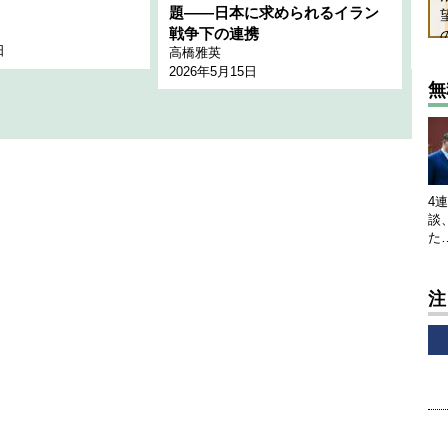
題――日本に求められるイラン
全
千々
戦争下の連携
日
202
高橋雅英
2026年5月15日
無
4
談
た
注