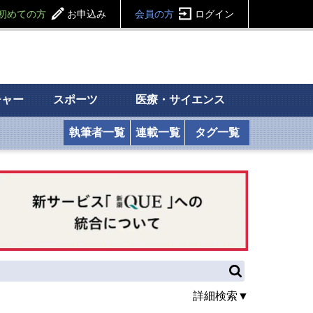
初めての方
お申込み
会員の方
ログイン
チャー
スポーツ
医療・サイエンス
執筆者一覧
連載一覧
タグ一覧
詳細検索▼