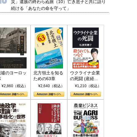
災」遺族の終わらぬ旅（10）亡き息子と共に語り
続ける「あなたの命を守って」
廃墟のヨーロッ
北方領土を知る
ウクライナ企業
パ
ための63章
の死闘 (産経セ
レクト S 039)
¥2,860（税込）
¥2,640（税込）
¥1,210（税込）