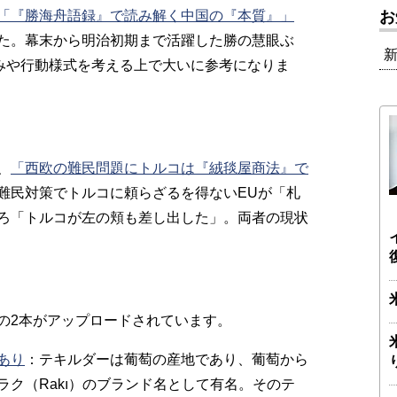
「『勝海舟語録』で読み解く中国の『本質』」
お
た。幕末から明治初期まで活躍した勝の慧眼ぶ
組みや行動様式を考える上で大いに参考になりま
、
「西欧の難民問題にトルコは『絨毯屋商法』で
難民対策でトルコに頼らざるを得ないEUが「札
ろ「トルコが左の頬も差し出した」。両者の現状
の2本がアップロードされています。
あり
：テキルダーは葡萄の産地であり、葡萄から
ク（Rakı）のブランド名として有名。そのテ