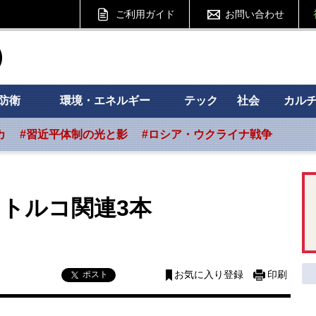
ご利用ガイド
お問い合わせ
ht フォーサイト
防衛
環境・エネルギー
テック
社会
カル
カ
#習近平体制の光と影
#ロシア・ウクライナ戦争
トルコ関連3本
ポスト
お気に入り登録
印刷