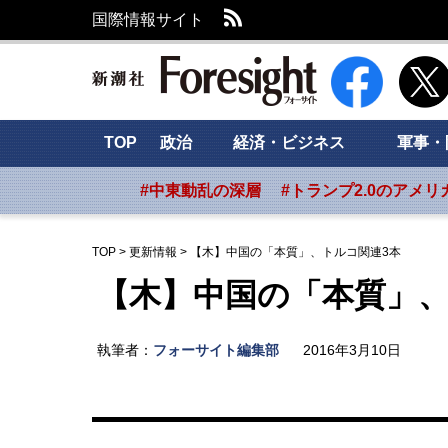
RSS
国際情報サイト
新潮社 Foresig
TOP
政治
経済・ビジネス
軍事・
#中東動乱の深層
#トランプ2.0のアメリ
TOP
>
更新情報
>
【木】中国の「本質」、トルコ関連3本
【木】中国の「本質」、
執筆者：
フォーサイト編集部
2016年3月10日