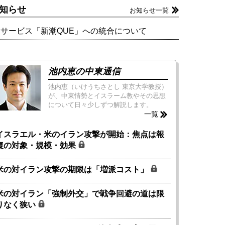
知らせ
お知らせ一覧
新サービス「新潮QUE」への統合について
池内恵の中東通信
池内恵（いけうちさとし 東京大学教授）
が、中東情勢とイスラーム教やその思想
について日々少しずつ解説します。
一覧
イスラエル・米のイラン攻撃が開始：焦点は報
復の対象・規模・効果
米の対イラン攻撃の期限は「増派コスト」
米の対イラン「強制外交」で戦争回避の道は限
りなく狭い