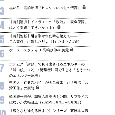
3
黒い爪 高橋昭博『ヒロシマいのちの伝言』
4
【特別講演】イスラエルの「政治」「安全保障」
はどう変遷してきたか（上）
5
【特別連載】引き裂かれた時を越えて――「二・
二六事件」に殉じた兄よ（1）たまさんの絵
6
ケース・スタディ３ 高嶋政伸vs.美元
7
ホルムズ「封鎖」で炙り出されるエネルギーの
「弱い鎖」（2）：湾岸産油国で生じる「もう一つ
のエネルギー危機」
8
中国人「亡命スパイ」が実名暴露した「香港・台
湾工作」の実態
9
韓国統一部が北朝鮮の新憲法を公開、サプライズ
はないが大幅改正（2026年5月3日～5月9日）
10
【魂となり逢える日まで】シリーズ「東日本大震