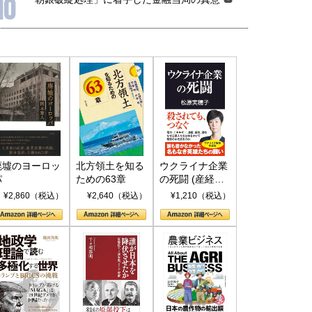
10
廃墟のヨーロッ
北方領土を知る
ウクライナ企業
パ
ための63章
の死闘 (産経セ
レクト S 039)
¥2,860（税込）
¥2,640（税込）
¥1,210（税込）