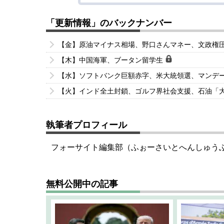
「更新情報」のバックナンバー
【金】原油マイナス相場、野口さんマネー、文政権
【木】中国海軍、ブータン留学生
【水】ソフトバンク巨額赤字、米大統領選、マンデ
【火】インド全土封鎖、ゴルフ界社会支援、石油「
執筆者プロフィール
フォーサイト編集部（ふぉーさいとへんしゅう
無料公開中の記事