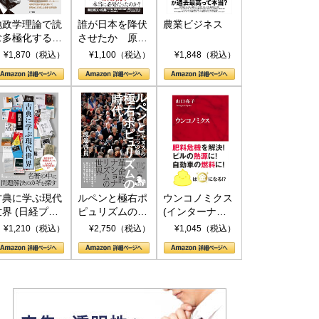
地政学理論で読
誰が日本を降伏
農業ビジネス
む多極化する世
させたか 原爆
界：トランプと
投下、ソ連参
¥1,870（税込）
¥1,100（税込）
¥1,848（税込）
RICSの挑戦
戦、そして聖断
(PHP新書)
古典に学ぶ現代
ルペンと極右ポ
ウンコノミクス
世界 (日経プレ
ピュリズムの時
(インターナシ
ミアシリーズ)
代：〈ヤヌス〉
ョナル新書)
¥1,210（税込）
¥2,750（税込）
¥1,045（税込）
の二つの顔