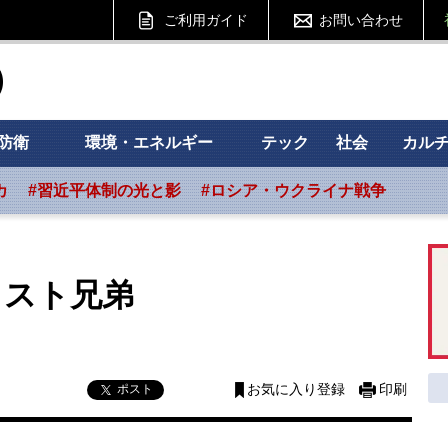
ご利用ガイド
お問い合わせ
ht フォーサイト
防衛
環境・エネルギー
テック
社会
カル
カ
#習近平体制の光と影
#ロシア・ウクライナ戦争
リスト兄弟
ポスト
お気に入り登録
印刷