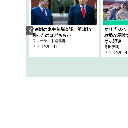
艦隊」構想
4連戦の米中首脳会談、第1戦で
マリ「ジハ
「空白」
勝ったのはどちらか
攻勢が示唆
フォーサイト編集部
のか
なる混迷
2026年5月17日
篠田英朗
2026年5月15