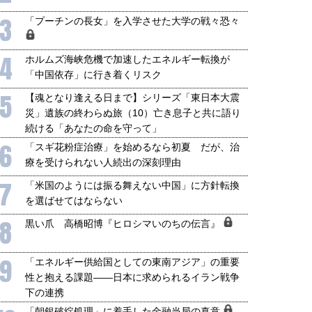
3
「プーチンの長女」を入学させた大学の戦々恐々
4
ホルムズ海峡危機で加速したエネルギー転換が
「中国依存」に行き着くリスク
5
【魂となり逢える日まで】シリーズ「東日本大震
災」遺族の終わらぬ旅（10）亡き息子と共に語り
続ける「あなたの命を守って」
6
「スギ花粉症治療」を始めるなら初夏 だが、治
療を受けられない人続出の深刻理由
7
「米国のようには振る舞えない中国」に方針転換
を選ばせてはならない
8
黒い爪 高橋昭博『ヒロシマいのちの伝言』
9
「エネルギー供給国としての東南アジア」の重要
性と抱える課題――日本に求められるイラン戦争
下の連携
「朝銀破綻処理」に着手した金融当局の真意