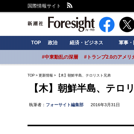
RSS
国際情報サイト
新潮社 Foresig
TOP
政治
経済・ビジネス
軍事・
#中東動乱の深層
#トランプ2.0のアメリ
TOP
>
更新情報
>
【木】朝鮮半島、テロリスト兄弟
【木】朝鮮半島、テロ
執筆者：
フォーサイト編集部
2016年3月31日