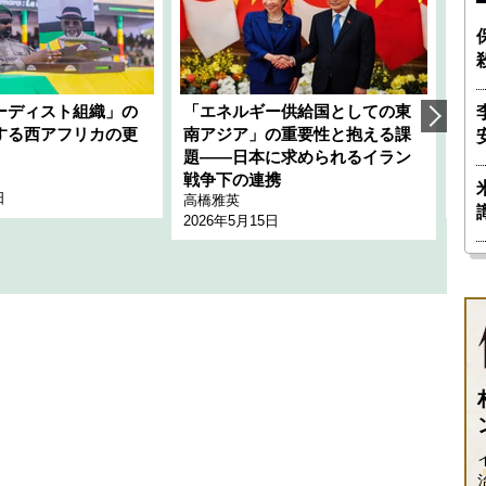
ーディスト組織」の
「エネルギー供給国としての東
韓
する西アフリカの更
南アジア」の重要性と抱える課
1
題――日本に求められるイラン
全
千々
戦争下の連携
日
202
高橋雅英
2026年5月15日