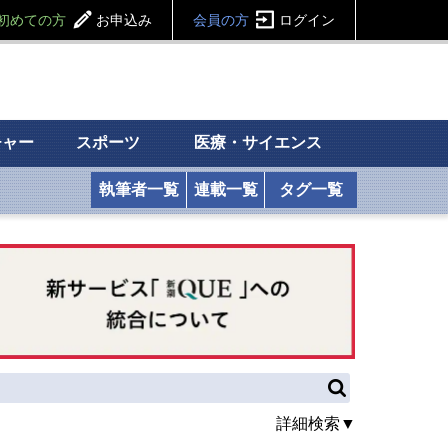
初めての方
お申込み
会員の方
ログイン
チャー
スポーツ
医療・サイエンス
執筆者一覧
連載一覧
タグ一覧
詳細検索▼