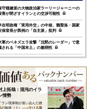
保守穏健派の大物政治家ラーリージャーニーの
殺害が閉ざすイランとの交渉可能性
国にも理解してほしい「極東
ホルムズ海峡危機で加速したエ
李在明政権「実用外交」の中核、魏聖洛・国家
905年体制」における日米韓安
ネルギー転換が「中国依存」に
安保室長が異例の「自主派」批判
保障協力の意味
行き着くリスク
和泰明
小山堅
米軍のベネズエラ攻撃「沈黙のレーダー」で意
6年5月15日
2026年5月14日
識される「中国本土」の脆弱性
村上拓哉：混沌のイラ
ン情勢
イラン現体制が迷い込んだ政
治の隘路（上）――欠ける展