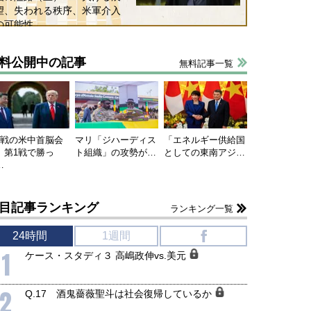
望、失われる秩序、米軍介入
の可能性
料公開中の記事
無料記事一覧
連戦の米中首脳会
マリ「ジハーディス
「エネルギー供給国
、第1戦で勝っ
ト組織」の攻勢が…
としての東南アジ…
…
目記事ランキング
ランキング一覧
24時間
1週間
f
1
ケース・スタディ３ 高嶋政伸vs.美元
2
Q.17 酒鬼薔薇聖斗は社会復帰しているか