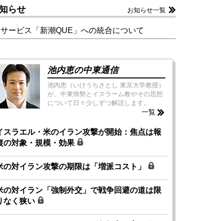
知らせ
お知らせ一覧
新サービス「新潮QUE」への統合について
池内恵の中東通信
池内恵（いけうちさとし 東京大学教授）
が、中東情勢とイスラーム教やその思想
について日々少しずつ解説します。
一覧
イスラエル・米のイラン攻撃が開始：焦点は報
復の対象・規模・効果
米の対イラン攻撃の期限は「増派コスト」
米の対イラン「強制外交」で戦争回避の道は限
りなく狭い