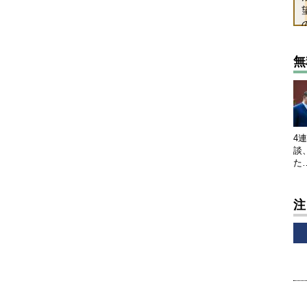
無
4
談
た
注