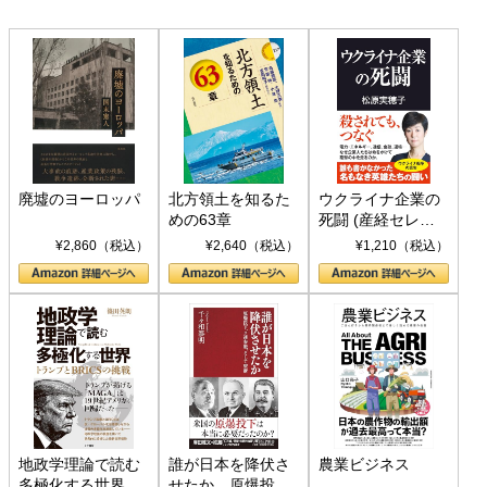
廃墟のヨーロッパ
北方領土を知るた
ウクライナ企業の
めの63章
死闘 (産経セレク
ト S 039)
¥2,860（税込）
¥2,640（税込）
¥1,210（税込）
地政学理論で読む
誰が日本を降伏さ
農業ビジネス
多極化する世界：
せたか 原爆投