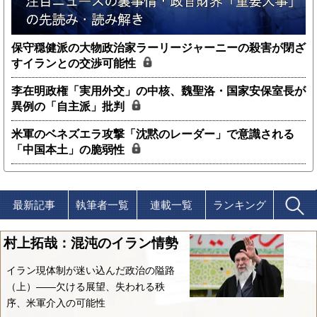
保守穏健派の大物政治家ラーリージャーニーの殺害が閉ざ
すイランとの交渉可能性
李在明政権「実用外交」の中核、魏聖洛・国家安保室長が
異例の「自主派」批判
米軍のベネズエラ攻撃「沈黙のレーダー」で意識される
「中国本土」の脆弱性
最新記事
執筆者一覧
連載一覧
ランキング
村上拓哉：混沌のイラン情勢
イラン現体制が迷い込んだ政治の隘路
（上）――欠ける展望、失われる秩
序、米軍介入の可能性