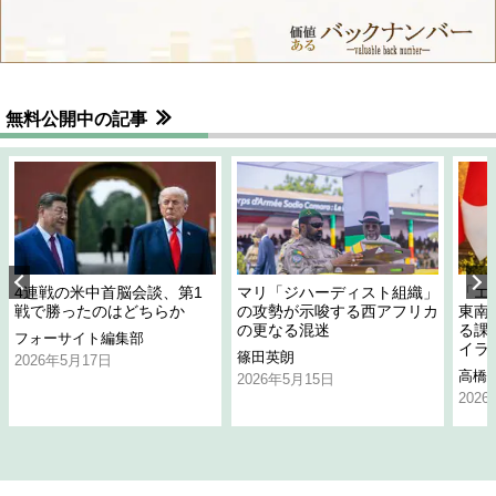
無料公開中の記事
4連戦の米中首脳会談、第1
マリ「ジハーディスト組織」
「エ
戦で勝ったのはどちらか
の攻勢が示唆する西アフリカ
東南
の更なる混迷
る課
フォーサイト編集部
イラ
篠田英朗
2026年5月17日
高橋
2026年5月15日
202