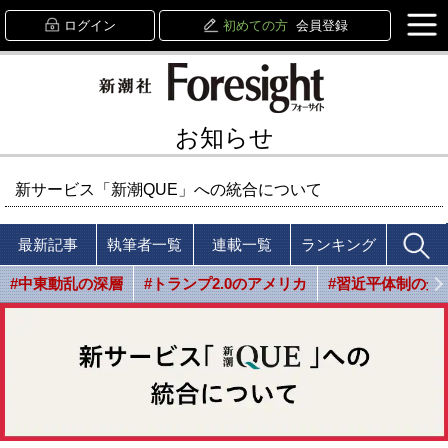
ログイン
初めての方
会員登録
お知らせ
新サービス「新潮QUE」への統合について
最新記事
執筆者一覧
連載一覧
ランキング
#中東動乱の深層
#トランプ2.0のアメリカ
#習近平体制の光