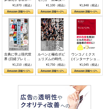
トランプとBRICS
下、ソ連参戦、そ
¥1,870（税込）
¥1,100（税込）
¥1,848（税込）
の挑戦
して聖断 (PHP新
書)
古典に学ぶ現代世
ルペンと極右ポピ
ウンコノミクス
界 (日経プレミア
ュリズムの時代：
(インターナショナ
シリーズ)
〈ヤヌス〉の二つ
ル新書)
¥1,210（税込）
¥2,750（税込）
¥1,045（税込）
の顔