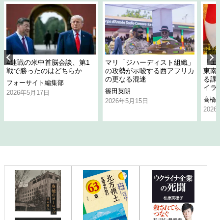
4連戦の米中首脳会談、第1
マリ「ジハーディスト組織」
「エ
戦で勝ったのはどちらか
の攻勢が示唆する西アフリカ
東南
の更なる混迷
る課
フォーサイト編集部
イラ
篠田英朗
2026年5月17日
高橋
2026年5月15日
202