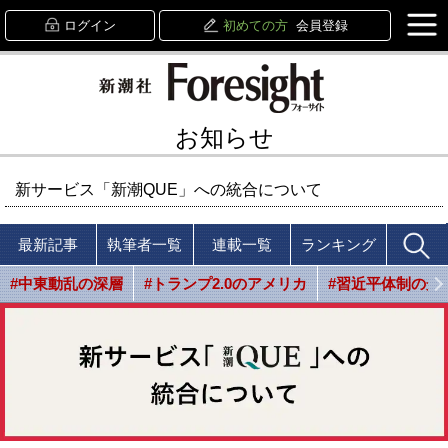
ログイン
初めての方
会員登録
お知らせ
新サービス「新潮QUE」への統合について
最新記事
執筆者一覧
連載一覧
ランキング
#中東動乱の深層
#トランプ2.0のアメリカ
#習近平体制の光