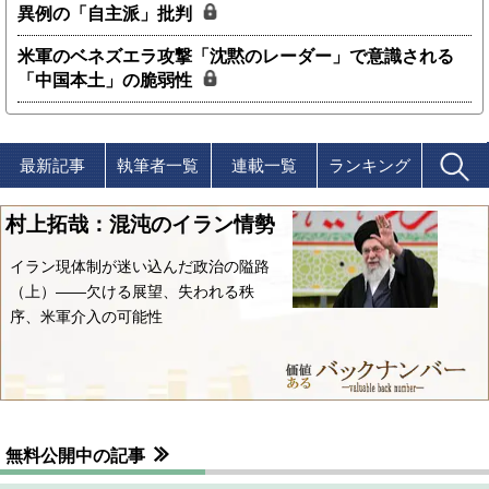
異例の「自主派」批判
米軍のベネズエラ攻撃「沈黙のレーダー」で意識される
「中国本土」の脆弱性
最新記事
執筆者一覧
連載一覧
ランキング
村上拓哉：混沌のイラン情勢
イラン現体制が迷い込んだ政治の隘路
（上）――欠ける展望、失われる秩
序、米軍介入の可能性
無料公開中の記事