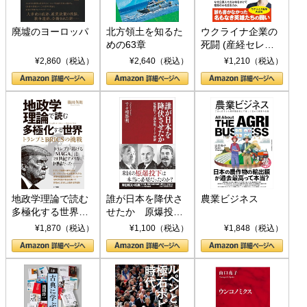
廃墟のヨーロッパ
北方領土を知るた
ウクライナ企業の
めの63章
死闘 (産経セレク
ト S 039)
¥2,860（税込）
¥2,640（税込）
¥1,210（税込）
地政学理論で読む
誰が日本を降伏さ
農業ビジネス
多極化する世界：
せたか 原爆投
トランプとBRICS
下、ソ連参戦、そ
¥1,870（税込）
¥1,100（税込）
¥1,848（税込）
の挑戦
して聖断 (PHP新
書)