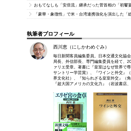
おもてなしも「安倍流」継承だった菅首相の「初饗
「豪華・象徴性」で米・台湾連携強化を演出した「
執筆者プロフィール
西川恵（にしかわめぐみ）
毎日新聞客員編集委員。日本交通文化協会
局長、外信部長、専門編集委員を経て、20
ァリエ受章。著書に『皇室はなぜ世界で尊
サントリー学芸賞）、『ワインと外交』（
界文化社）、『知られざる皇室外交』（角
『超大国アメリカの文化力』（岩波書店、