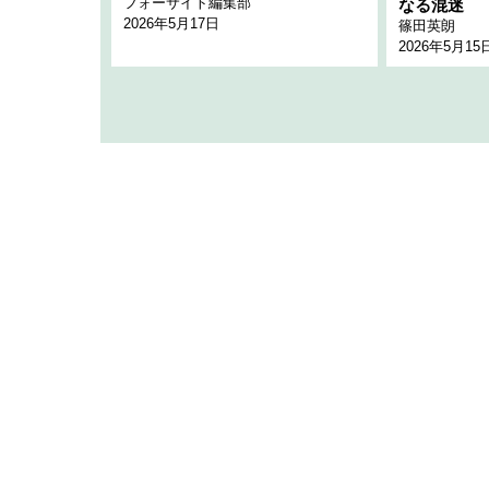
フォーサイト編集部
のか
なる混迷
2026年5月17日
篠田英朗
2026年5月15