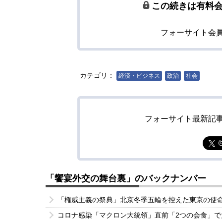
この続きは有料
フォーサイト会
カテゴリ：
経済・ビジネス
政治
社会
フォーサイト最新記
「饗宴外交の舞台裏」のバックナンバー
「権威主義の祭典」北京冬季五輪を控えた東京の使
コロナ感染「マクロン大統領」直前「2つの会食」