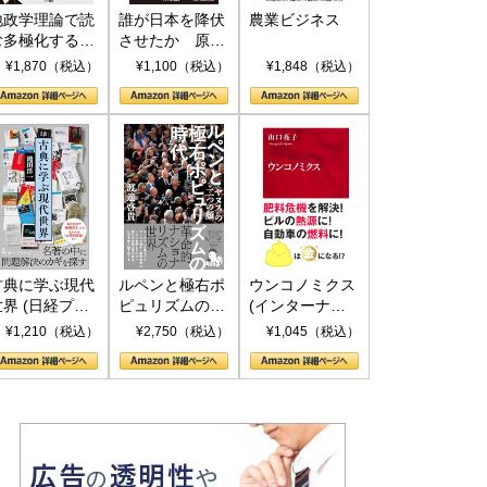
保障協力の意味
行き着くリスク
地政学理論で読
誰が日本を降伏
農業ビジネス
和泰明
小山堅
む多極化する世
させたか 原爆
6年5月15日
2026年5月14日
界：トランプと
投下、ソ連参
¥1,870（税込）
¥1,100（税込）
¥1,848（税込）
RICSの挑戦
戦、そして聖断
(PHP新書)
古典に学ぶ現代
ルペンと極右ポ
ウンコノミクス
世界 (日経プレ
ピュリズムの時
(インターナシ
ミアシリーズ)
代：〈ヤヌス〉
ョナル新書)
¥1,210（税込）
¥2,750（税込）
¥1,045（税込）
の二つの顔