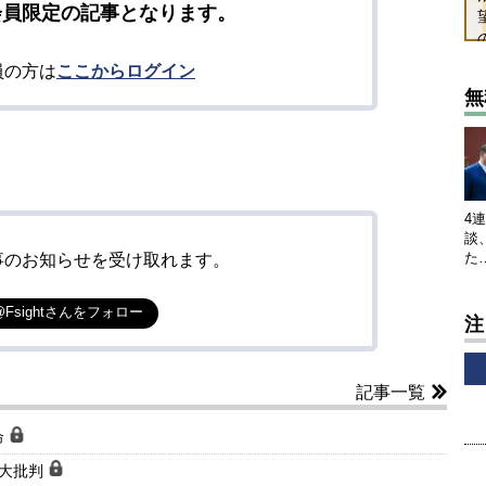
会員限定の記事となります。
員の方は
ここからログイン
無
4
談
た
事のお知らせを受け取れます。
@Fsightさんをフォロー
注
記事一覧
命
で大批判