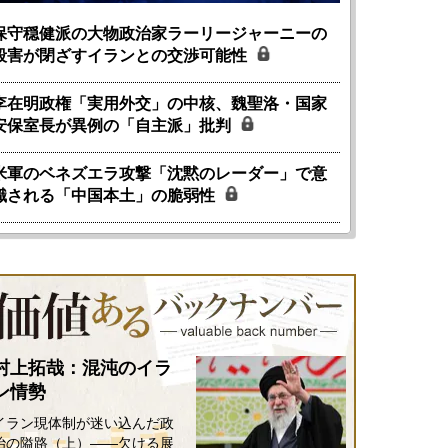
保守穏健派の大物政治家ラーリージャーニーの
殺害が閉ざすイランとの交渉可能性
李在明政権「実用外交」の中核、魏聖洛・国家
安保室長が異例の「自主派」批判
米軍のベネズエラ攻撃「沈黙のレーダー」で意
識される「中国本土」の脆弱性
村上拓哉：混沌のイラ
ン情勢
イラン現体制が迷い込んだ政
治の隘路（上）――欠ける展