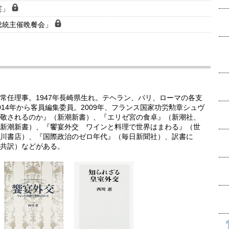
宴」
総統主催晩餐会」
常任理事。1947年長崎県生れ。テヘラン、パリ、ローマの各支
14年から客員編集委員。2009年、フランス国家功労勲章シュヴ
敬されるのか』（新潮新書）、『エリゼ宮の食卓』（新潮社、
新潮新書）、『饗宴外交 ワインと料理で世界はまわる』（世
川書店）、『国際政治のゼロ年代』（毎日新聞社）、訳書に
共訳）などがある。