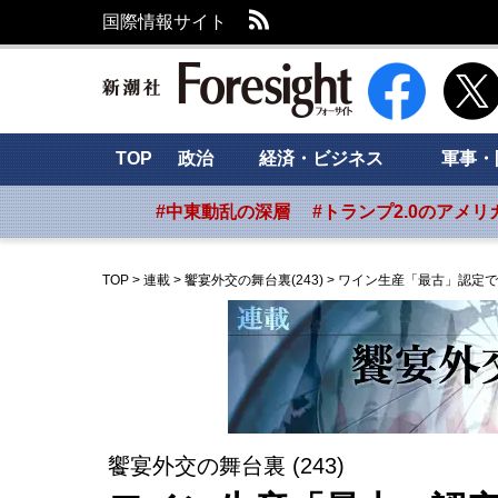
RSS
国際情報サイト
新潮社 Foresig
TOP
政治
経済・ビジネス
軍事・
#中東動乱の深層
#トランプ2.0のアメリ
TOP
>
連載
>
饗宴外交の舞台裏(243)
>
ワイン生産「最古」認定で
饗宴外交の舞台裏 (243)