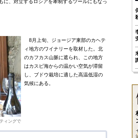
もに、対立するロシアを牽制するツールにもなっ
8月上旬、ジョージア東部のカヘテ
ィ地方のワイナリーを取材した。北
のカフカス山脈に遮られ、この地方
はカスピ海からの温かい空気が滞留
し、ブドウ栽培に適した高温低湿の
気候にある。
ティングで