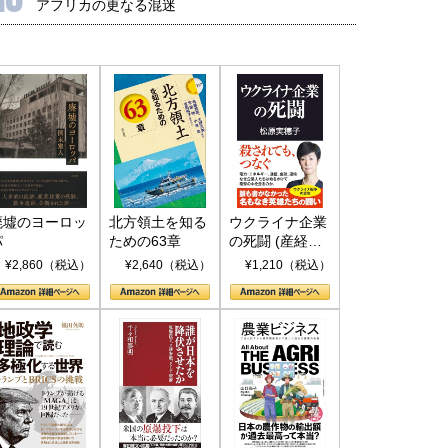
アフリカの更なる混迷
廃墟のヨーロッ
北方領土を知る
ウクライナ企業
パ
ための63章
の死闘 (産経セ
レクト S 039)
¥2,860（税込）
¥2,640（税込）
¥1,210（税込）
国にも理解してほしい「極東
ホルムズ海峡危機で加速したエ
905年体制」における日米韓安
ネルギー転換が「中国依存」に