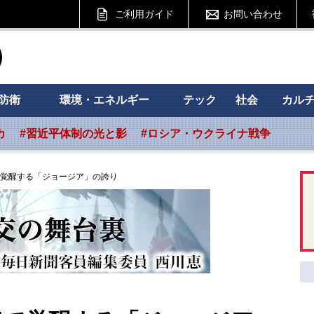
ご利用ガイド
お問い合わせ
ht フォーサイト
防衛
環境・エネルギー
テック
社会
カル
カ
#習近平体制の光と影
#ロシア・ウクライナ戦争
覚醒する「ジョージア」の誇り