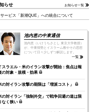
知らせ
お知らせ一覧
新サービス「新潮QUE」への統合について
池内恵の中東通信
池内恵（いけうちさとし 東京大学教授）
が、中東情勢とイスラーム教やその思想
について日々少しずつ解説します。
一覧
イスラエル・米のイラン攻撃が開始：焦点は報
復の対象・規模・効果
米の対イラン攻撃の期限は「増派コスト」
米の対イラン「強制外交」で戦争回避の道は限
りなく狭い