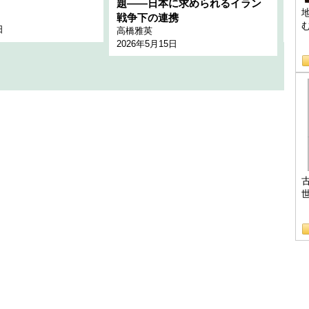
題――日本に求められるイラン
全
千々
戦争下の連携
日
202
高橋雅英
2026年5月15日
B