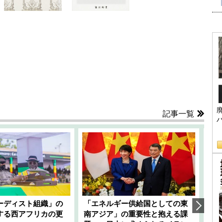
記事一覧
ーディスト組織」の
「エネルギー供給国としての東
韓
する西アフリカの更
南アジア」の重要性と抱える課
1