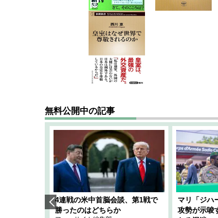
無料公開中の記事
艦隊」構想
4連戦の米中首脳会談、第1戦で
マリ「ジハ
「空白」
勝ったのはどちらか
攻勢が示唆