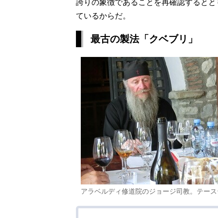
誇りの象徴であることを再確認するとと
ているからだ。
最古の製法「クベブリ」
アラベルディ修道院のジョージ司教。テース