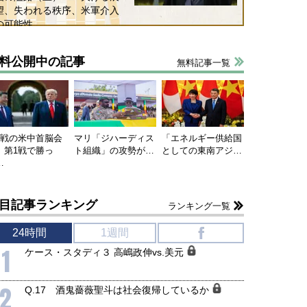
望、失われる秩序、米軍介入
の可能性
料公開中の記事
無料記事一覧
連戦の米中首脳会
マリ「ジハーディス
「エネルギー供給国
、第1戦で勝っ
ト組織」の攻勢が…
としての東南アジ…
…
目記事ランキング
ランキング一覧
24時間
1週間
f
1
ケース・スタディ３ 高嶋政伸vs.美元
2
Q.17 酒鬼薔薇聖斗は社会復帰しているか