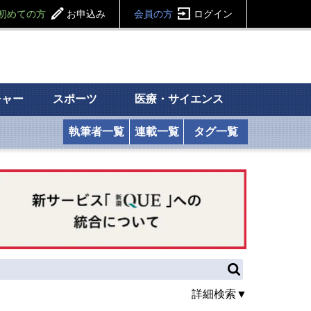
初めての方
お申込み
会員の方
ログイン
チャー
スポーツ
医療・サイエンス
執筆者一覧
連載一覧
タグ一覧
詳細検索▼