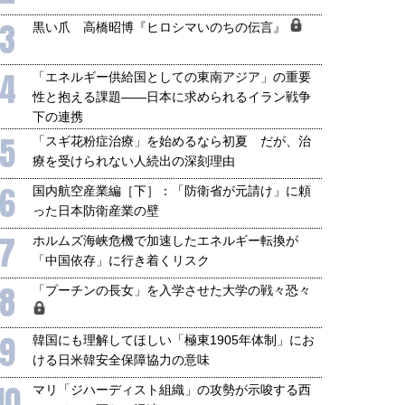
3
黒い爪 高橋昭博『ヒロシマいのちの伝言』
4
「エネルギー供給国としての東南アジア」の重要
性と抱える課題――日本に求められるイラン戦争
下の連携
5
「スギ花粉症治療」を始めるなら初夏 だが、治
療を受けられない人続出の深刻理由
6
国内航空産業編［下］：「防衛省が元請け」に頼
った日本防衛産業の壁
7
ホルムズ海峡危機で加速したエネルギー転換が
「中国依存」に行き着くリスク
8
「プーチンの長女」を入学させた大学の戦々恐々
9
韓国にも理解してほしい「極東1905年体制」にお
ける日米韓安全保障協力の意味
10
マリ「ジハーディスト組織」の攻勢が示唆する西