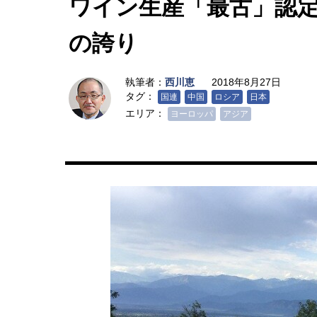
ワイン生産「最古」認
の誇り
執筆者：
西川恵
2018年8月27日
タグ：
国連
中国
ロシア
日本
エリア：
ヨーロッパ
アジア