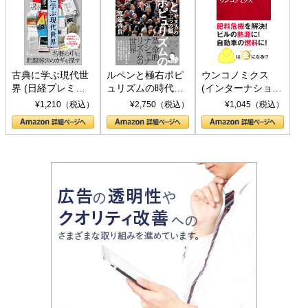
古典に学ぶ現代世
ルペンと極右ポピ
ウンコノミクス
界 (日経プレミア
ュリズムの時代：
(インターナショナ
シリーズ)
〈ヤヌス〉の二つ
ル新書)
¥1,210（税込）
¥2,750（税込）
¥1,045（税込）
の顔