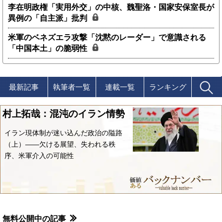
李在明政権「実用外交」の中核、魏聖洛・国家安保室長が
異例の「自主派」批判
米軍のベネズエラ攻撃「沈黙のレーダー」で意識される
「中国本土」の脆弱性
最新記事
執筆者一覧
連載一覧
ランキング
村上拓哉：混沌のイラン情勢
イラン現体制が迷い込んだ政治の隘路
（上）――欠ける展望、失われる秩
序、米軍介入の可能性
無料公開中の記事