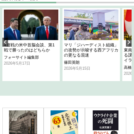
4連戦の米中首脳会談、第1
マリ「ジハーディスト組織」
「エ
戦で勝ったのはどちらか
の攻勢が示唆する西アフリカ
東南
の更なる混迷
る課
フォーサイト編集部
イラ
篠田英朗
2026年5月17日
高橋
2026年5月15日
202