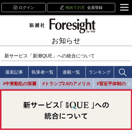
ログイン
初めての方
会員登録
お知らせ
新サービス「新潮QUE」への統合について
最新記事
執筆者一覧
連載一覧
ランキング
#中東動乱の深層
#トランプ2.0のアメリカ
#習近平体制の光