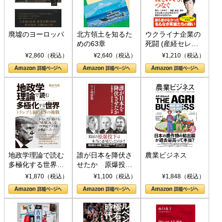
廃墟のヨーロッパ
北方領土を知るた
ウクライナ企業の
めの63章
死闘 (産経セレク
ト S 039)
¥2,860（税込）
¥2,640（税込）
¥1,210（税込）
地政学理論で読む
誰が日本を降伏さ
農業ビジネス
多極化する世界：
せたか 原爆投
トランプとBRICS
下、ソ連参戦、そ
¥1,870（税込）
¥1,100（税込）
¥1,848（税込）
の挑戦
して聖断 (PHP新
書)