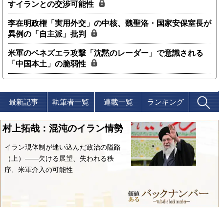
すイランとの交渉可能性
李在明政権「実用外交」の中核、魏聖洛・国家安保室長が
異例の「自主派」批判
米軍のベネズエラ攻撃「沈黙のレーダー」で意識される
「中国本土」の脆弱性
最新記事
執筆者一覧
連載一覧
ランキング
村上拓哉：混沌のイラン情勢
イラン現体制が迷い込んだ政治の隘路
（上）――欠ける展望、失われる秩
序、米軍介入の可能性