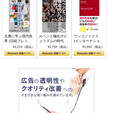
古典に学ぶ現代世
ルペンと極右ポピ
ウンコノミクス
界 (日経プレミア
ュリズムの時代：
(インターナショナ
シリーズ)
〈ヤヌス〉の二つ
ル新書)
¥1,210（税込）
¥2,750（税込）
¥1,045（税込）
の顔