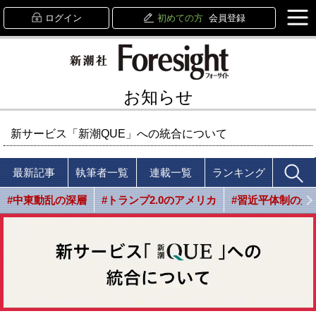
ログイン
初めての方
会員登録
お知らせ
新サービス「新潮QUE」への統合について
最新記事
執筆者一覧
連載一覧
ランキング
#中東動乱の深層
#トランプ2.0のアメリカ
#習近平体制の光