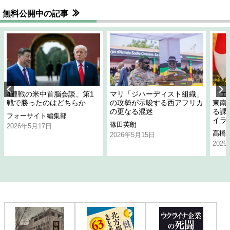
無料公開中の記事
4連戦の米中首脳会談、第1
マリ「ジハーディスト組織」
「エ
戦で勝ったのはどちらか
の攻勢が示唆する西アフリカ
東南
の更なる混迷
る課
フォーサイト編集部
イラ
篠田英朗
2026年5月17日
高橋
2026年5月15日
202