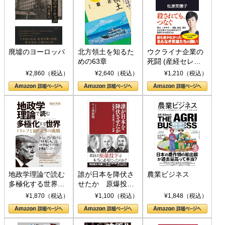
廃墟のヨーロッパ
北方領土を知るた
ウクライナ企業の
めの63章
死闘 (産経セレク
ト S 039)
¥2,860（税込）
¥2,640（税込）
¥1,210（税込）
地政学理論で読む
誰が日本を降伏さ
農業ビジネス
多極化する世界：
せたか 原爆投
トランプとBRICS
下、ソ連参戦、そ
¥1,870（税込）
¥1,100（税込）
¥1,848（税込）
の挑戦
して聖断 (PHP新
書)