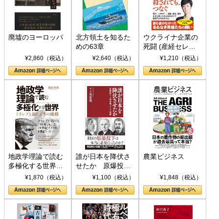
廃墟のヨーロッパ
北方領土を知るた
ウクライナ企業の
めの63章
死闘 (産経セレク
ト S 039)
¥2,860（税込）
¥2,640（税込）
¥1,210（税込）
地政学理論で読む
誰が日本を降伏さ
農業ビジネス
多極化する世界：
せたか 原爆投
トランプとBRICS
下、ソ連参戦、そ
¥1,870（税込）
¥1,100（税込）
¥1,848（税込）
の挑戦
して聖断 (PHP新
書)