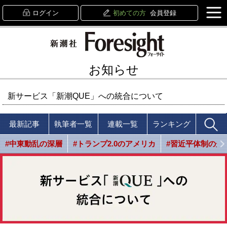
ログイン
初めての方
会員登録
お知らせ
新サービス「新潮QUE」への統合について
最新記事
執筆者一覧
連載一覧
ランキング
#中東動乱の深層
#トランプ2.0のアメリカ
#習近平体制の光