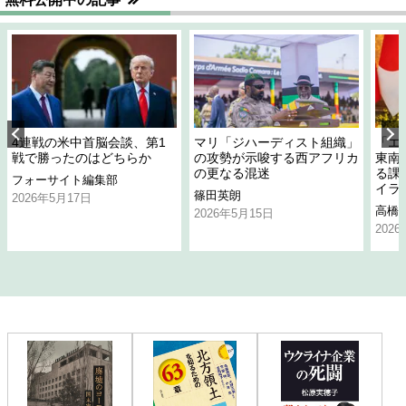
4連戦の米中首脳会談、第1
マリ「ジハーディスト組織」
「エ
戦で勝ったのはどちらか
の攻勢が示唆する西アフリカ
東南
の更なる混迷
る課
フォーサイト編集部
イラ
篠田英朗
2026年5月17日
高橋
2026年5月15日
202