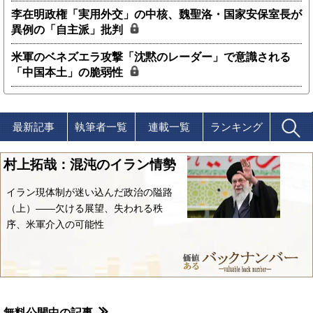
李在明政権「実用外交」の中核、魏聖洛・国家安保室長が
異例の「自主派」批判
米軍のベネズエラ攻撃「沈黙のレーダー」で意識される
「中国本土」の脆弱性
最新記事
執筆者一覧
連載一覧
ランキング
村上拓哉：混沌のイラン情勢
イラン現体制が迷い込んだ政治の隘路
（上）――欠ける展望、失われる秩
序、米軍介入の可能性
無料公開中の記事