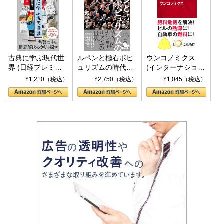
古典に学ぶ現代世
ルペンと極右ポピ
ウンコノミクス
界 (日経プレミア
ュリズムの時代：
(インターナショナ
シリーズ)
〈ヤヌス〉の二つ
ル新書)
¥1,210（税込）
¥2,750（税込）
¥1,045（税込）
の顔