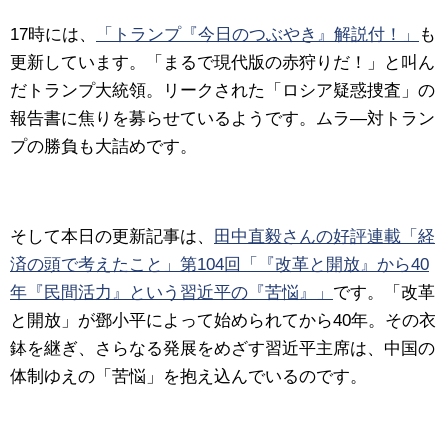
17時には、
「トランプ『今日のつぶやき』解説付！」
も
更新しています。「まるで現代版の赤狩りだ！」と叫ん
だトランプ大統領。リークされた「ロシア疑惑捜査」の
報告書に焦りを募らせているようです。ムラ―対トラン
プの勝負も大詰めです。
そして本日の更新記事は、
田中直毅さんの好評連載「経
済の頭で考えたこと」第104回「『改革と開放』から40
年『民間活力』という習近平の『苦悩』」
です。「改革
と開放」が鄧小平によって始められてから40年。その衣
鉢を継ぎ、さらなる発展をめざす習近平主席は、中国の
体制ゆえの「苦悩」を抱え込んでいるのです。