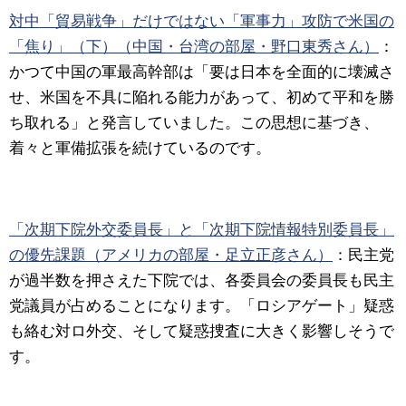
対中「貿易戦争」だけではない「軍事力」攻防で米国の
「焦り」（下）（中国・台湾の部屋・野口東秀さん）
：
かつて中国の軍最高幹部は「要は日本を全面的に壊滅さ
せ、米国を不具に陥れる能力があって、初めて平和を勝
ち取れる」と発言していました。この思想に基づき、
着々と軍備拡張を続けているのです。
「次期下院外交委員長」と「次期下院情報特別委員長」
の優先課題（アメリカの部屋・足立正彦さん）
：民主党
が過半数を押さえた下院では、各委員会の委員長も民主
党議員が占めることになります。「ロシアゲート」疑惑
も絡む対ロ外交、そして疑惑捜査に大きく影響しそうで
す。