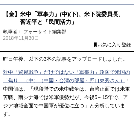
【金】米中「軍事力」(中)(下)、米下院委員長、
習近平と「民間活力」
執筆者：
フォーサイト編集部
2018年11月30日
お気に入り登録
昨日午後、以下の3本の記事をアップロードしました。
対中「貿易戦争」だけではない「軍事力」攻防で米国の
「焦り」（中）（中国・台湾の部屋・野口東秀さん）
：
中国側は、「現段階での米中戦争は、台湾正面では米軍
苦戦、南シナ海では米軍優勢だが、今後5～15年で、ア
ジア地域全面で中国軍が優位に立つ」と分析していま
す。