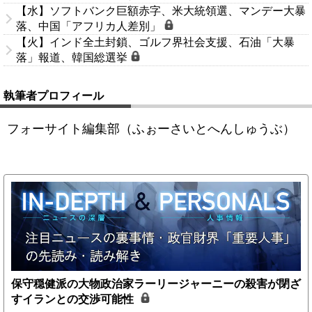
【水】ソフトバンク巨額赤字、米大統領選、マンデー大暴
落、中国「アフリカ人差別」
【火】インド全土封鎖、ゴルフ界社会支援、石油「大暴
落」報道、韓国総選挙
執筆者プロフィール
フォーサイト編集部（ふぉーさいとへんしゅうぶ）
保守穏健派の大物政治家ラーリージャーニーの殺害が閉ざ
すイランとの交渉可能性