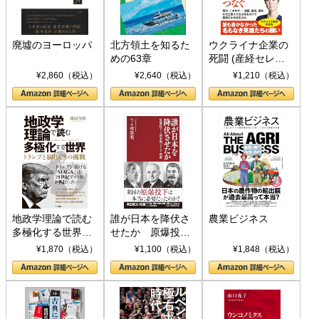
廃墟のヨーロッパ
北方領土を知るた
ウクライナ企業の
めの63章
死闘 (産経セレク
ト S 039)
¥2,860（税込）
¥2,640（税込）
¥1,210（税込）
地政学理論で読む
誰が日本を降伏さ
農業ビジネス
多極化する世界：
せたか 原爆投
トランプとBRICS
下、ソ連参戦、そ
¥1,870（税込）
¥1,100（税込）
¥1,848（税込）
の挑戦
して聖断 (PHP新
書)