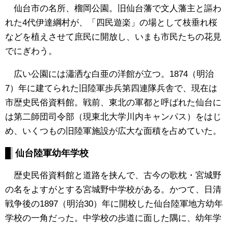
仙台市の名所、榴岡公園。旧仙台藩で文人藩主と謳わ
れた4代伊達綱村が、「四民遊楽」の場として枝垂れ桜
などを植えさせて庶民に開放し、いまも市民たちの花見
でにぎわう。
広い公園には瀟洒な白亜の洋館が立つ。1874（明治
7）年に建てられた旧陸軍歩兵第四連隊兵舎で、現在は
市歴史民俗資料館。戦前、東北の軍都と呼ばれた仙台に
は第二師団司令部（現東北大学川内キャンパス）をはじ
め、いくつもの旧陸軍施設が広大な面積を占めていた。
仙台陸軍幼年学校
歴史民俗資料館と道路を挟んで、古今の歌枕・宮城野
の名をよすがとする宮城野中学校がある。かつて、日清
戦争後の1897（明治30）年に開校した仙台陸軍地方幼年
学校の一角だった。中学校の歩道に面した隅に、幼年学