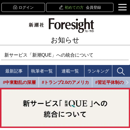
ログイン
初めての方
会員登録
お知らせ
新サービス「新潮QUE」への統合について
最新記事
執筆者一覧
連載一覧
ランキング
#中東動乱の深層
#トランプ2.0のアメリカ
#習近平体制の光