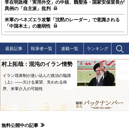
李在明政権「実用外交」の中核、魏聖洛・国家安保室長が
異例の「自主派」批判
米軍のベネズエラ攻撃「沈黙のレーダー」で意識される
「中国本土」の脆弱性
最新記事
執筆者一覧
連載一覧
ランキング
村上拓哉：混沌のイラン情勢
イラン現体制が迷い込んだ政治の隘路
（上）――欠ける展望、失われる秩
序、米軍介入の可能性
無料公開中の記事