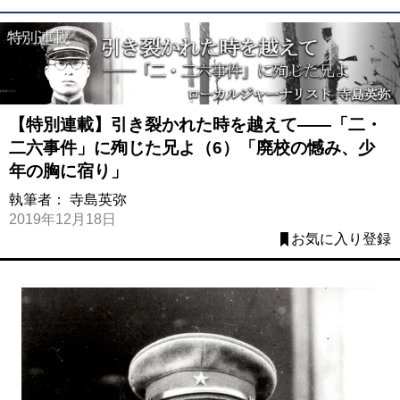
【特別連載】引き裂かれた時を越えて――「二・
二六事件」に殉じた兄よ（6）「廃校の憾み、少
年の胸に宿り」
執筆者：
寺島英弥
2019年12月18日
お気に入り登録