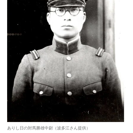
ありし日の対馬勝雄中尉（波多江さん提供）