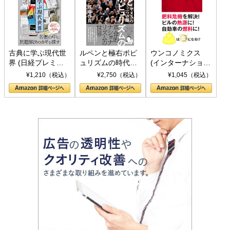
古典に学ぶ現代世
ルペンと極右ポピ
ウンコノミクス
界 (日経プレミア
ュリズムの時代：
(インターナショナ
シリーズ)
〈ヤヌス〉の二つ
ル新書)
¥1,210（税込）
¥2,750（税込）
¥1,045（税込）
の顔