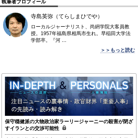
執筆者プロフィール
寺島英弥（てらしまひでや）
ローカルジャーナリスト、尚絅学院大客員教
授。1957年福島県相馬市生れ。早稲田大学法
学部卒。『河
…
＞＞もっと読む
保守穏健派の大物政治家ラーリージャーニーの殺害が閉ざ
すイランとの交渉可能性