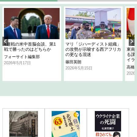
4連戦の米中首脳会談、第1
マリ「ジハーディスト組織」
「エ
戦で勝ったのはどちらか
の攻勢が示唆する西アフリカ
東南
の更なる混迷
る課
フォーサイト編集部
イラ
篠田英朗
2026年5月17日
高橋
2026年5月15日
202