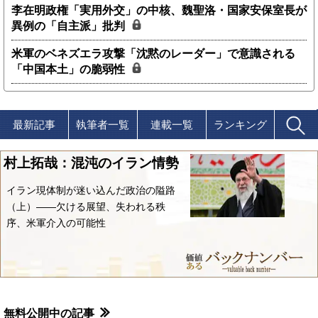
李在明政権「実用外交」の中核、魏聖洛・国家安保室長が
異例の「自主派」批判
米軍のベネズエラ攻撃「沈黙のレーダー」で意識される
「中国本土」の脆弱性
最新記事
執筆者一覧
連載一覧
ランキング
村上拓哉：混沌のイラン情勢
イラン現体制が迷い込んだ政治の隘路
（上）――欠ける展望、失われる秩
序、米軍介入の可能性
無料公開中の記事