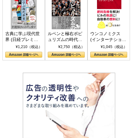
古典に学ぶ現代世
ルペンと極右ポピ
ウンコノミクス
界 (日経プレミア
ュリズムの時代：
(インターナショナ
シリーズ)
〈ヤヌス〉の二つ
ル新書)
¥1,210（税込）
¥2,750（税込）
¥1,045（税込）
の顔