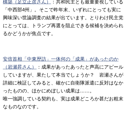
構築（足立正彦さん）
：
共和民主とも最重要視している
「中西部4州」。そこで昨年末、いずれにとっても実に
興味深い世論調査の結果が出ています。とりわけ民主党
にとっては、トランプ再選を阻止できる候補を決められ
るかどうかが焦点です。
安倍首相「中東歴訪」一体何の「成果」があったのか
（岩瀬昇さん）
：
成果があったあったと声高にアピール
していますが、果たして本当でしょうか？ 岩瀬さんが
詳細に検証してみると、確かに
自衛隊派遣
に反対はなか
ったものの、ほかにめぼしい成果は……。
唯一強調している契約も、実は成果どころか甚だお粗末
なものなのです。