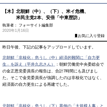
【木】北朝鮮（中）、（下）、米イ危機、
米民主党2本、安倍「中東歴訪」
執筆者：
フォーサイト編集部
2020年1月16日
お気に入り登録
昨日午後、下記の記事をアップロードしています。
北朝鮮「非核化」危うし（中）経済的難関に「自力更
生」を訴え（平井久志さん）
：
朝鮮労働党中央委総会で
の金正恩党委員長の報告は、合計7時間にも及びまし
た。そこで金党委員長が強調したのは非核化ではなく、
経済面の自力更生による再建でした。
北朝鮮「非核化」危うし（下）異例の「大規模人事」と