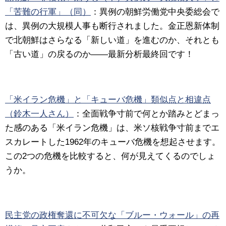
「苦難の行軍」（同）
：
異例の朝鮮労働党中央委総会で
は、異例の大規模人事も断行されました。金正恩新体制
で北朝鮮はさらなる「新しい道」を進むのか、それとも
「古い道」の戻るのか――最新分析最終回です！
「米イラン危機」と「キューバ危機」類似点と相違点
（鈴木一人さん）
：
全面戦争寸前で何とか踏みとどまっ
た感のある「
米イラン危機
」は、米ソ核戦争寸前までエ
スカレートした1962年の
キューバ危機
を想起させます。
この2つの危機を比較すると、何が見えてくるのでしょ
うか。
民主党の政権奪還に不可欠な「ブルー・ウォール」の再