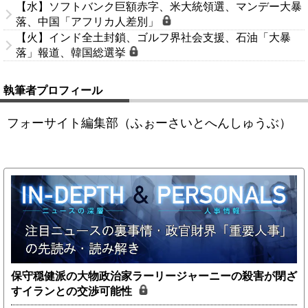
【水】ソフトバンク巨額赤字、米大統領選、マンデー大暴
落、中国「アフリカ人差別」
【火】インド全土封鎖、ゴルフ界社会支援、石油「大暴
落」報道、韓国総選挙
執筆者プロフィール
フォーサイト編集部（ふぉーさいとへんしゅうぶ）
保守穏健派の大物政治家ラーリージャーニーの殺害が閉ざ
すイランとの交渉可能性