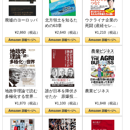
廃墟のヨーロッパ
北方領土を知るた
ウクライナ企業の
めの63章
死闘 (産経セレク
ト S 039)
¥2,860（税込）
¥2,640（税込）
¥1,210（税込）
地政学理論で読む
誰が日本を降伏さ
農業ビジネス
多極化する世界：
せたか 原爆投
トランプとBRICS
下、ソ連参戦、そ
¥1,870（税込）
¥1,100（税込）
¥1,848（税込）
の挑戦
して聖断 (PHP新
書)