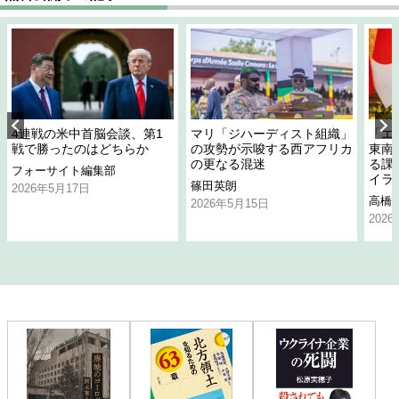
4連戦の米中首脳会談、第1
マリ「ジハーディスト組織」
「エ
戦で勝ったのはどちらか
の攻勢が示唆する西アフリカ
東南
の更なる混迷
る課
フォーサイト編集部
イラ
篠田英朗
2026年5月17日
高橋
2026年5月15日
202