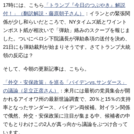
17時には、こちら
「トランプ『今日のつぶやき』解説
付！」（翻訳解説・藤原朝子さん）
：
イランとの緊張関
係が少し和らいだところで、NYタイムズ紙とワイント
ンポスト紙が相次いで「弾劾」絡みのスクープを報じま
した。ついにペロシ下院議長が弾劾条項の送付を決め、
21日にも弾劾裁判が始まりそうです。さてトランプ大統
領の反応は？
そして、今朝の更新記事は、こちら。
「外交・安保政策」を巡る「バイデンvs.サンダース」
の議論（足立正彦さん）
：
来月には最初の党員集会が開
かれるアイオワ州の最新世論調査で、20％と15％の支持
率となったサンダース、バイデン両候補。対イラン関係
で俄然、外交・安保政策に注目が集まる中、候補者の中
でもとりわけこの2人が真っ向から議論をぶつけ合って
います。