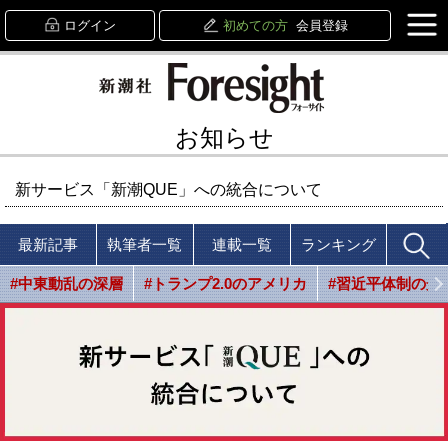
ログイン
初めての方
会員登録
お知らせ
新サービス「新潮QUE」への統合について
最新記事
執筆者一覧
連載一覧
ランキング
#中東動乱の深層
#トランプ2.0のアメリカ
#習近平体制の光