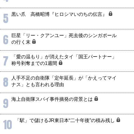
5
黒い爪 高橋昭博『ヒロシマいのちの伝言』
6
巨星「リー・クアンユー」死去後のシンガポール
の行く末
7
「愛の温もり」が消えたタイ「国王パートナー」
称号剥奪までの1週間
8
人手不足の自衛隊「定年延長」が「かえってマイ
ナス」とも言われる理由
9
海上自衛隊スパイ事件摘発の背景とは
10
「駅」で儲けるJR東日本“二十年後”の積み残し