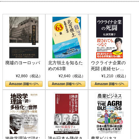
廃墟のヨーロッパ
北方領土を知るた
ウクライナ企業の
めの63章
死闘 (産経セレク
ト S 039)
¥2,860（税込）
¥2,640（税込）
¥1,210（税込）
地政学理論で読む
誰が日本を降伏さ
農業ビジネス