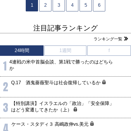
1
2
3
4
5
6
注目記事ランキング
ランキング一覧
24時間
1週間
f
1
4連戦の米中首脳会談、第1戦で勝ったのはどちら
か
2
Q.17 酒鬼薔薇聖斗は社会復帰しているか
3
【特別講演】イスラエルの「政治」「安全保障」
はどう変遷してきたか（上）
4
ケース・スタディ３ 高嶋政伸vs.美元