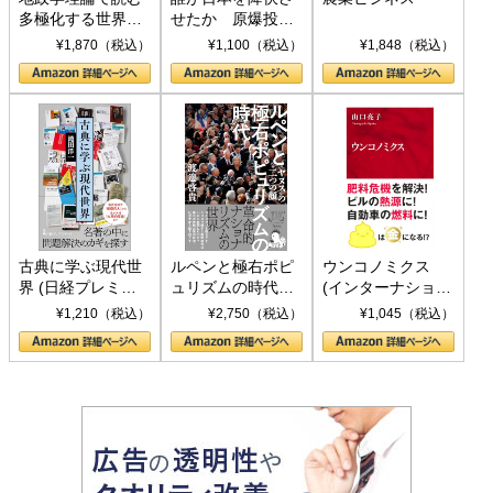
多極化する世界：
せたか 原爆投
トランプとBRICS
下、ソ連参戦、そ
¥1,870（税込）
¥1,100（税込）
¥1,848（税込）
の挑戦
して聖断 (PHP新
書)
古典に学ぶ現代世
ルペンと極右ポピ
ウンコノミクス
界 (日経プレミア
ュリズムの時代：
(インターナショナ
シリーズ)
〈ヤヌス〉の二つ
ル新書)
¥1,210（税込）
¥2,750（税込）
¥1,045（税込）
の顔