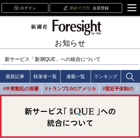
ログイン
初めての方
会員登録
お知らせ
新サービス「新潮QUE」への統合について
最新記事
執筆者一覧
連載一覧
ランキング
#中東動乱の深層
#トランプ2.0のアメリカ
#習近平体制の光