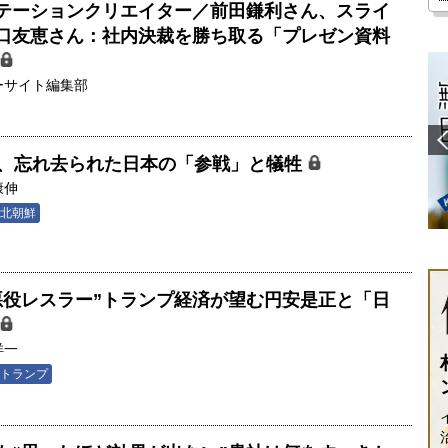
テーションクリエイター／前田鎌利さん、スライ
口友恵さん：社内決裁を勝ち取る「プレゼン資料
ーサイト編集部
年、忘れ去られた日本の「参戦」と犠牲
康伸
北朝鮮
悪役レスラー”トランプ経済が望む円安是正と「日
洋一
トランプ