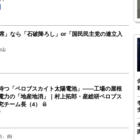
瑶子
ー長（4）｜ 関瑶子
議席」なら「石破降ろし」or「国民民主党の連立入
象山
待つ「ペロブスカイト太陽電池」――工場の屋根
電力の「地産地消」｜村上拓郎・産総研ペロブス
究チーム長（4）
子
 (6)