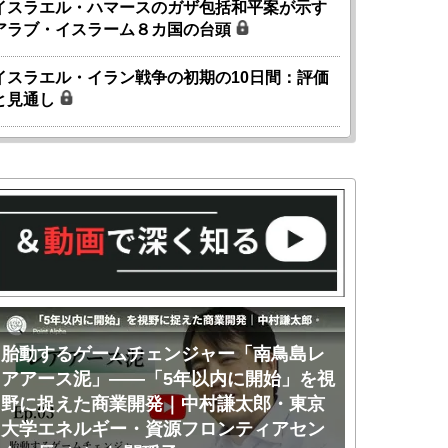
イスラエル・ハマースのガザ包括和平案が示す
アラブ・イスラーム８カ国の台頭
イスラエル・イラン戦争の初期の10日間：評価
と見通し
胎動するゲームチェンジャー「南鳥島レ
胎動するゲ
アアース泥」――「5年以内に開始」を視
アアース泥
野に捉えた商業開発｜中村謙太郎・東京
のか｜中村
大学エネルギー・資源フロンティアセン
ー・資源フ