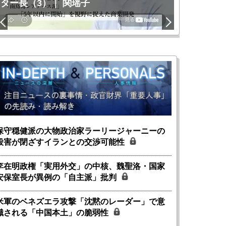
ター長（3）｜ 関瑶子
関瑶子
保守穏健派の大物政治家ラーリージャーニーの
殺害が閉ざすイランとの交渉可能性
李在明政権「実用外交」の中核、魏聖洛・国家
安保室長が異例の「自主派」批判
米軍のベネズエラ攻撃「沈黙のレーダー」で意
識される「中国本土」の脆弱性