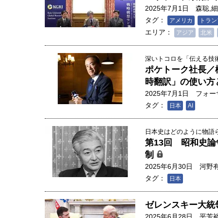
2025年7月1日
森聡
,
細
タグ：
アメリカ
トラン
エリア：
アジア
北米
深いトコロを「伝える技術」
ポケトーク社長／
時翻訳」の使い方
2025年7月1日
フォー
タグ：
日本
AI
日本史はどのように物語られ
第13回 昭和史
制
2025年6月30日
河野
タグ：
日本
人は「地上の太陽」を手にする
合発電の現在地――実現・普及
ゼレンスキー大統
界像」｜江尻晶・東京大学大学
2025年6月28日
平芳