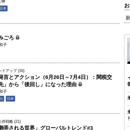
直伸
お
日本
みごろ
和子
アップ (16)
発言とアクション（6月26日～7月4日）：関税交
先」から「後回し」になった理由
和子
カ
日本
戦略 (21)
翻弄される世界」グローバルトレンド#3