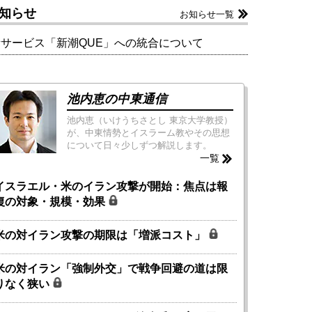
知らせ
お知らせ一覧
新サービス「新潮QUE」への統合について
池内恵の中東通信
池内恵（いけうちさとし 東京大学教授）
が、中東情勢とイスラーム教やその思想
について日々少しずつ解説します。
一覧
イスラエル・米のイラン攻撃が開始：焦点は報
復の対象・規模・効果
米の対イラン攻撃の期限は「増派コスト」
米の対イラン「強制外交」で戦争回避の道は限
りなく狭い