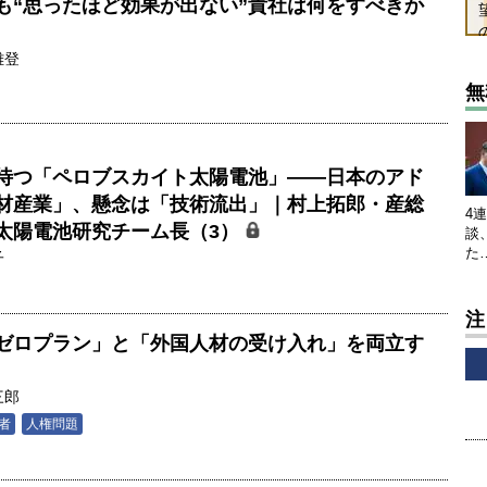
ても“思ったほど効果が出ない”貴社は何をすべきか
雄登
無
待つ「ペロブスカイト太陽電池」――日本のアド
材産業」、懸念は「技術流出」｜村上拓郎・産総
4
太陽電池研究チーム長（3）
談
た
子
注
ゼロプラン」と「外国人材の受け入れ」を両立す
三郎
者
人権問題