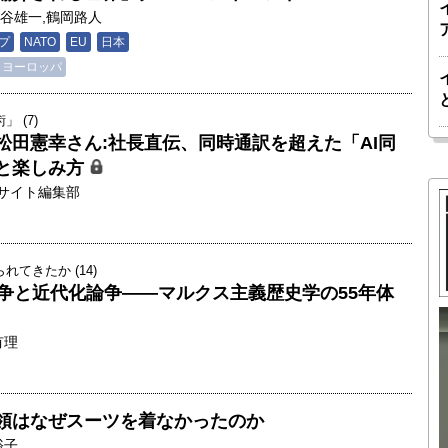
谷雄一
,
鶴岡路人
プ
NATO
EU
日本
ヨーロッパ
 (7)
松田憲幸さん:社長直伝、同時通訳を超えた「AI同
と楽しみ方
サイト編集部
てきたか (14)
論争と近代化論争――マルクス主義歴史学の55年体
有理
胎動するゲームチェンジャー「南鳥島レ
か 核融
アアース泥」――日米欧豪による新たな
後の「世
サプライチェーン｜中村謙太郎・東京大
領はなぜスーツを着なかったのか
院新領域
学エネルギー・資源フロンティアセンタ
裕子