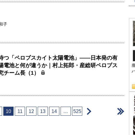
和子
待つ「ペロブスカイト太陽電池」――日本発の有
陽電池と何が違うか｜村上拓郎・産総研ペロブス
究チーム長（1）
＞
＞
10
11
12
13
14
…
525