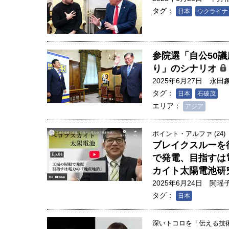
創成科学研究科教授（4）｜ 関
タグ：
日本
ウクライナ
参院選「自公50
り」のシナリオ
2025年6月27日
永田
タグ：
日本
石破茂
エリア：
アジア
ポイント・アルファ (24)
ブレイクスルーを
で発電、目指すは
カイト太陽電池研
2025年6月24日
関瑶
タグ：
日本
深いトコロを「伝える技術」