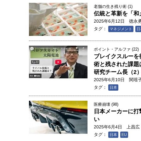
老舗の生き残り術 (1)
伝統と革新を「和
2025年6月12日
徳永
タグ：
マネジメント
日
ポイント・アルファ (22)
ブレイクスルーを
術と残された課題
研究チーム長（2
2025年6月10日
関瑶
タグ：
日本
医療崩壊 (98)
日本メーカーに打
い
2025年6月4日
上昌広
タグ：
日本
EU