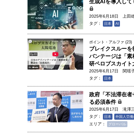
生成AIを導入し
2025年6月18日
上田
タグ：
日本
AI
ポイント・アルファ (23)
ブレイクスルーを
バンテージは「素
研ペロブスカイト
2025年6月17日
関瑶
タグ：
日本
政府「不法滞在者
る必須条件
2025年6月17日
滝澤
タグ：
日本
外国人労働
エリア：
グローバル