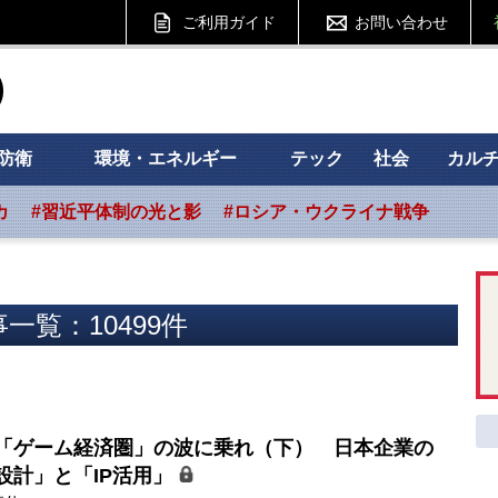
ご利用ガイド
お問い合わせ
ht フォーサイト
防衛
環境・エネルギー
テック
社会
カル
カ
#習近平体制の光と影
#ロシア・ウクライナ戦争
一覧：10499件
「ゲーム経済圏」の波に乗れ（下） 日本企業の
設計」と「IP活用」