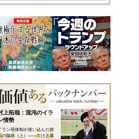
村上拓哉：混沌のイラ
ン情勢
イラン現体制が迷い込んだ政
治の隘路（上）――欠ける展