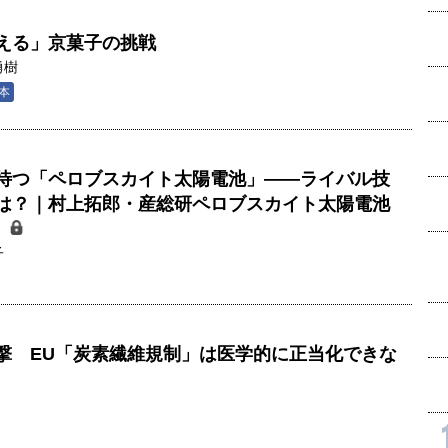
える」京菓子の挑戦
勇樹
本
待つ「ペロブスカイト太陽電池」――ライバル技
は？｜村上拓郎・産総研ペロブスカイト太陽電池
）
子
撃 EU「炭素繊維規制」は医学的に正当化できな