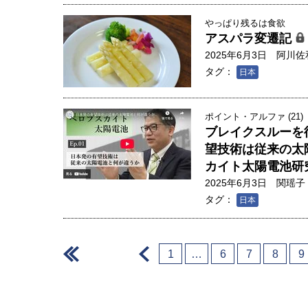
やっぱり残るは食欲
アスパラ変遷記
2025年6月3日
阿川佐
タグ：
日本
ポイント・アルファ (21)
ブレイクスルーを
望技術は従来の太
カイト太陽電池研
2025年6月3日
関瑶子
タグ：
日本
＜
＜
1
…
6
7
8
9