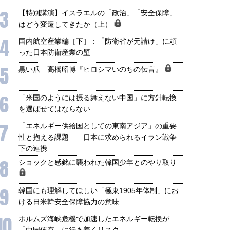
3
【特別講演】イスラエルの「政治」「安全保障」
はどう変遷してきたか（上）
4
国内航空産業編［下］：「防衛省が元請け」に頼
った日本防衛産業の壁
5
黒い爪 高橋昭博『ヒロシマいのちの伝言』
6
「米国のようには振る舞えない中国」に方針転換
を選ばせてはならない
7
「エネルギー供給国としての東南アジア」の重要
性と抱える課題――日本に求められるイラン戦争
下の連携
8
ショックと感銘に襲われた韓国少年とのやり取り
9
韓国にも理解してほしい「極東1905年体制」にお
ける日米韓安全保障協力の意味
10
ホルムズ海峡危機で加速したエネルギー転換が
「中国依存」に行き着くリスク