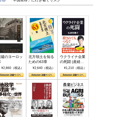
廃墟のヨーロッ
北方領土を知る
ウクライナ企業
パ
ための63章
の死闘 (産経セ
レクト S 039)
¥2,860（税込）
¥2,640（税込）
¥1,210（税込）