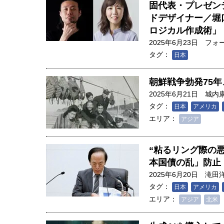
固代表・プレゼン
ドデザイナー／堀
ロジカル作成術」
2025年6月23日
フォ
タグ：
日本
朝鮮戦争勃発75
2025年6月21日
城内
タグ：
日本
アメリカ
エリア：
アジア
“粘るリング際の
本国債の乱」防止
2025年6月20日
滝田
タグ：
日本
アメリカ
エリア：
アジア
北米