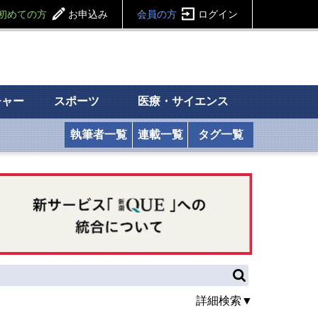
初めての方
お申込み
会員の方
ログイン
チャー
スポーツ
医療・サイエンス
執筆者一覧
連載一覧
タグ一覧
詳細検索▼