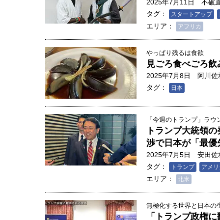
2025年7月11日
不破
タグ：
スタートアップ
エリア：
アフリカ
やっぱり残るは食欲
見ごろ食べごろ飲
2025年7月8日
阿川佐
タグ：
日本
「今週のトランプ」ラウンド
トランプ大統領の
渉で日本が「最優
2025年7月5日
安田佐
タグ：
トランプ
アメリ
エリア：
北米
無極化する世界と日本の生存
「トランプ政権に