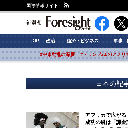
RSS
国際情報サイト
新潮社 Foresig
TOP
政治
経済・ビジネス
軍事・
#中東動乱の深層
#トランプ2.0のアメリ
日本の記事
アフリカで広がる
成功の鍵は「課金