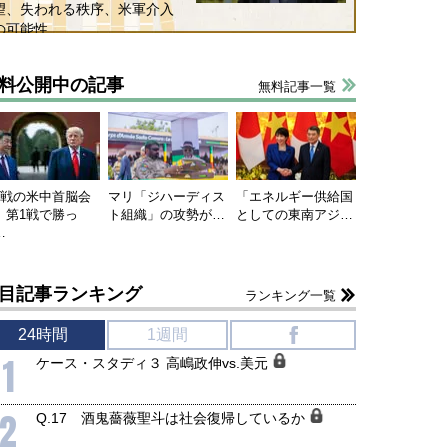
望、失われる秩序、米軍介入
の可能性
料公開中の記事
無料記事一覧
連戦の米中首脳会
マリ「ジハーディス
「エネルギー供給国
、第1戦で勝っ
ト組織」の攻勢が…
としての東南アジ…
…
目記事ランキング
ランキング一覧
24時間
1週間
f
1
ケース・スタディ３ 高嶋政伸vs.美元
2
Q.17 酒鬼薔薇聖斗は社会復帰しているか