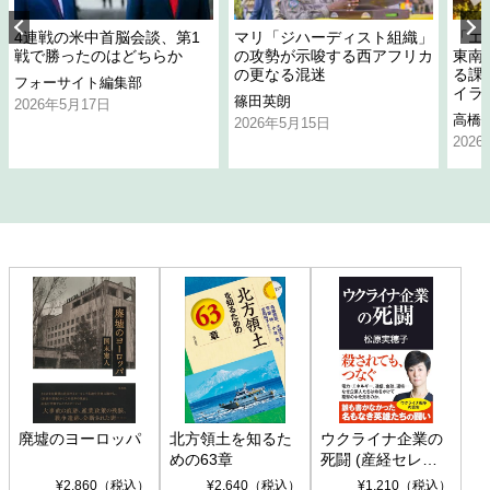
4連戦の米中首脳会談、第1
マリ「ジハーディスト組織」
「エ
戦で勝ったのはどちらか
の攻勢が示唆する西アフリカ
東南
の更なる混迷
る課
フォーサイト編集部
イラ
篠田英朗
2026年5月17日
高橋
2026年5月15日
202
廃墟のヨーロッパ
北方領土を知るた
ウクライナ企業の
めの63章
死闘 (産経セレク
ト S 039)
¥2,860（税込）
¥2,640（税込）
¥1,210（税込）