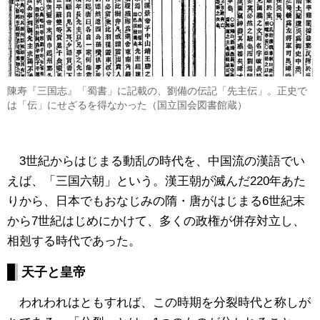
陳寿『三国志』「蜀書」に記載の、劉備の伝記「先主伝」。正史で
は「伝」にせざるを得なかった（国立国会図書館蔵）
3世紀からはじまる動乱の時代を、中国流の漢語でい
えば、「三国六朝」という。漢王朝が滅んだ220年あた
りから、日本でもおなじみの隋・唐がはじまる6世紀末
から7世紀はじめにかけて、多くの政権が併存対立し、
相剋する時代であった。
天子と皇帝
われわれはともすれば、この時期を分裂時代と称しが