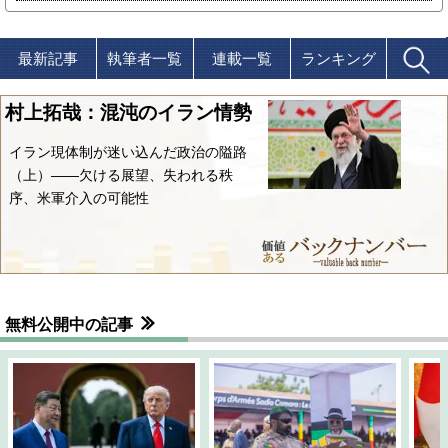
最新記事
執筆者一覧
連載一覧
ランキング
村上拓哉：混沌のイラン情勢
イラン現体制が迷い込んだ政治の隘路
（上）――欠ける展望、失われる秩
序、米軍介入の可能性
無料公開中の記事