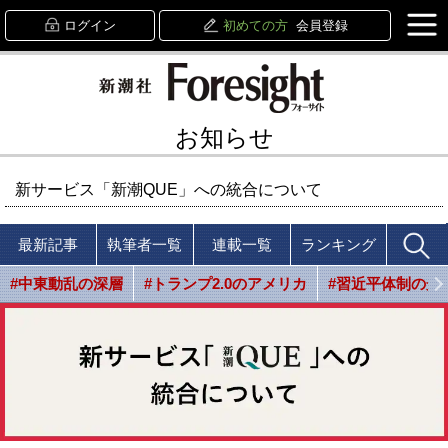
ログイン
初めての方
会員登録
お知らせ
新サービス「新潮QUE」への統合について
最新記事
執筆者一覧
連載一覧
ランキング
#中東動乱の深層
#トランプ2.0のアメリカ
#習近平体制の光