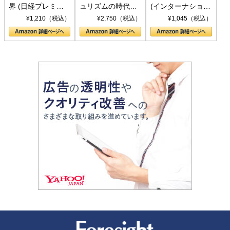
界 (日経プレミア
ュリズムの時代：
(インターナショナ
シリーズ)
〈ヤヌス〉の二つ
ル新書)
¥1,210（税込）
¥2,750（税込）
¥1,045（税込）
の顔
新潮社 Foresight