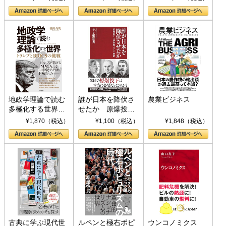
地政学理論で読む
誰が日本を降伏さ
農業ビジネス
多極化する世界：
せたか 原爆投
トランプとBRICS
下、ソ連参戦、そ
¥1,870（税込）
¥1,100（税込）
¥1,848（税込）
の挑戦
して聖断 (PHP新
書)
古典に学ぶ現代世
ルペンと極右ポピ
ウンコノミクス