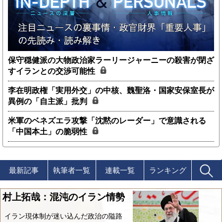
保守穏健派の大物政治家ラーリージャーニーの殺害が閉ざ
すイランとの交渉可能性
李在明政権「実用外交」の中核、魏聖洛・国家安保室長が
異例の「自主派」批判
米軍のベネズエラ攻撃「沈黙のレーダー」で意識される
「中国本土」の脆弱性
最新記事
執筆者一覧
連載一覧
ランキング
村上拓哉：混沌のイラン情勢
イラン現体制が迷い込んだ政治の隘路