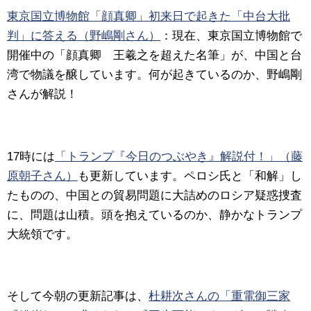
東京国立博物館「顔真卿」初来日で起きた「中台大批
判」に答える（野嶋剛さん）
：現在、東京国立博物館で
開催中の「顔真卿 王羲之を超えた名筆」が、中国と台
湾で物議を醸しています。何が起きているのか、野嶋剛
さんが解説！
17時には
「トランプ『今日のつぶやき』解説付！」（藤
原朝子さん）
も更新しています。ペロシ氏と「和解」し
たものの、中国との貿易問題に大詰めのロシア疑惑捜査
に、問題は山積。頭を抱えているのか、静かなトランプ
大統領です。
そして今朝の更新記事は、
杜耕次さんの「重電御三家