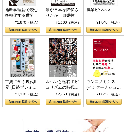
地政学理論で読む
誰が日本を降伏さ
農業ビジネス
多極化する世界：
せたか 原爆投
トランプとBRICS
下、ソ連参戦、そ
¥1,870（税込）
¥1,100（税込）
¥1,848（税込）
の挑戦
して聖断 (PHP新
書)
古典に学ぶ現代世
ルペンと極右ポピ
ウンコノミクス
界 (日経プレミア
ュリズムの時代：
(インターナショナ
シリーズ)
〈ヤヌス〉の二つ
ル新書)
¥1,210（税込）
¥2,750（税込）
¥1,045（税込）
の顔