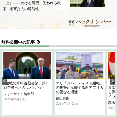
（上）――欠ける展望、失われる秩
序、米軍介入の可能性
無料公開中の記事
4連戦の米中首脳会談、第1
マリ「ジハーディスト組織」
「エ
戦で勝ったのはどちらか
の攻勢が示唆する西アフリカ
東南
の更なる混迷
る課
フォーサイト編集部
イラ
篠田英朗
2026年5月17日
高橋
2026年5月15日
202