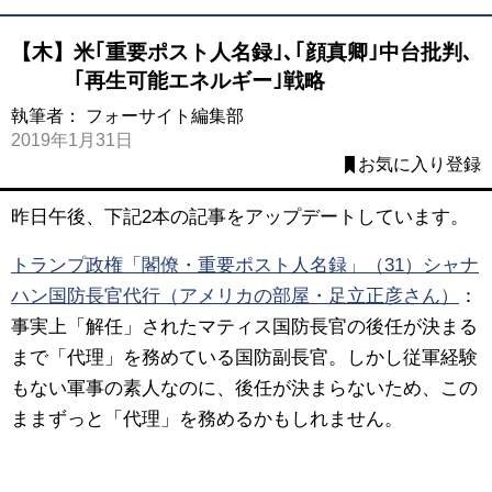
【木】米｢重要ポスト人名録｣､｢顔真卿｣中台批判､
｢再生可能エネルギー｣戦略
執筆者：
フォーサイト編集部
2019年1月31日
お気に入り登録
昨日午後、下記2本の記事をアップデートしています。
トランプ政権「閣僚・重要ポスト人名録」（31）シャナ
ハン国防長官代行（アメリカの部屋・足立正彦さん）
：
事実上「解任」されたマティス国防長官の後任が決まる
まで「代理」を務めている国防副長官。しかし従軍経験
もない軍事の素人なのに、後任が決まらないため、この
ままずっと「代理」を務めるかもしれません。