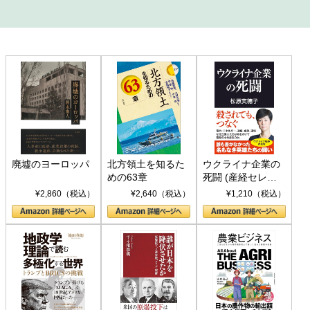
廃墟のヨーロッパ
北方領土を知るた
ウクライナ企業の
めの63章
死闘 (産経セレク
ト S 039)
¥2,860（税込）
¥2,640（税込）
¥1,210（税込）