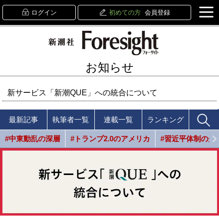
ログイン
初めての方
会員登録
お知らせ
新サービス「新潮QUE」への統合について
最新記事
執筆者一覧
連載一覧
ランキング
#中東動乱の深層
#トランプ2.0のアメリカ
#習近平体制の光