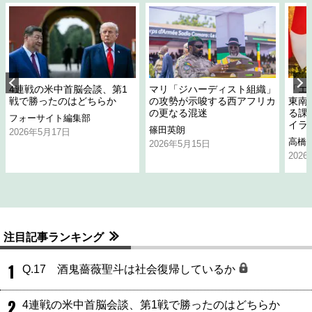
4連戦の米中首脳会談、第1
マリ「ジハーディスト組織」
「エ
戦で勝ったのはどちらか
の攻勢が示唆する西アフリカ
東南
の更なる混迷
る課
フォーサイト編集部
イラ
篠田英朗
2026年5月17日
高橋
2026年5月15日
202
注目記事ランキング
1
Q.17 酒鬼薔薇聖斗は社会復帰しているか
2
4連戦の米中首脳会談、第1戦で勝ったのはどちらか