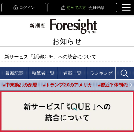
ログイン
初めての方
会員登録
お知らせ
新サービス「新潮QUE」への統合について
最新記事
執筆者一覧
連載一覧
ランキング
#中東動乱の深層
#トランプ2.0のアメリカ
#習近平体制の光