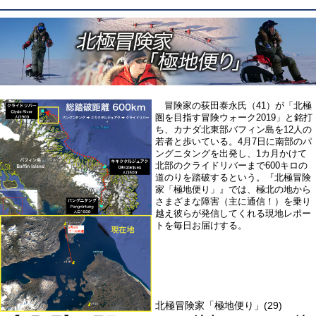
冒険家の荻田泰永氏（41）が
「北極
圏を目指す冒険ウォーク2019」
と銘打
ち、カナダ北東部バフィン島を
12人の
若者
と歩いている。4月7日に南部のパ
ングニタングを出発し、1カ月かけて
北部のクライドリバーまで600キロの
道のりを踏破するという。『北極冒険
家「極地便り」』では、極北の地から
さまざまな障害（主に通信！）を乗り
越え彼らが発信してくれる現地レポー
トを毎日お届けする。
北極冒険家「極地便り」(29)