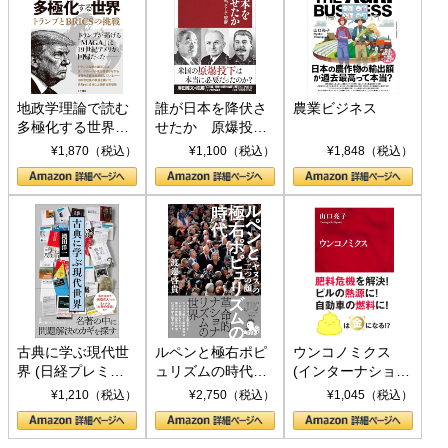
地政学理論で読む
誰が日本を降伏さ
農業ビジネス
多極化する世界：
せたか 原爆投
トランプとBRICS
下、ソ連参戦、そ
¥1,870（税込）
¥1,100（税込）
¥1,848（税込）
の挑戦
して聖断 (PHP新
書)
古典に学ぶ現代世
ルペンと極右ポピ
ウンコノミクス
界 (日経プレミア
ュリズムの時代：
(インターナショナ
シリーズ)
〈ヤヌス〉の二つ
ル新書)
¥1,210（税込）
¥2,750（税込）
¥1,045（税込）
の顔