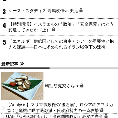
3
ケース・スタディ３ 高嶋政伸vs.美元
4
【特別講演】イスラエルの「政治」「安全保障」はどう
変遷してきたか（上）
5
「エネルギー供給国としての東南アジア」の重要性と抱
える課題――日本に求められるイラン戦争下の連携
最新記事
料理研究家くらべ
【Analysis】マリ軍事政権の“後ろ盾”、ロシアのアフリカ
進出も危機に晒す過激派・反政府勢力の一斉攻撃
UAE「OPEC離脱」は「湾岸国際政治」激変の序章