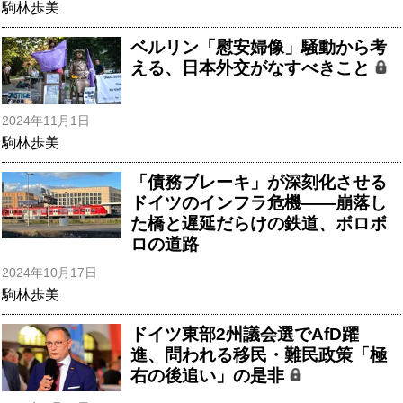
駒林歩美
ベルリン「慰安婦像」騒動から考
える、日本外交がなすべきこと
2024年11月1日
駒林歩美
「債務ブレーキ」が深刻化させる
ドイツのインフラ危機――崩落し
た橋と遅延だらけの鉄道、ボロボ
ロの道路
2024年10月17日
駒林歩美
ドイツ東部2州議会選でAfD躍
進、問われる移民・難民政策「極
右の後追い」の是非