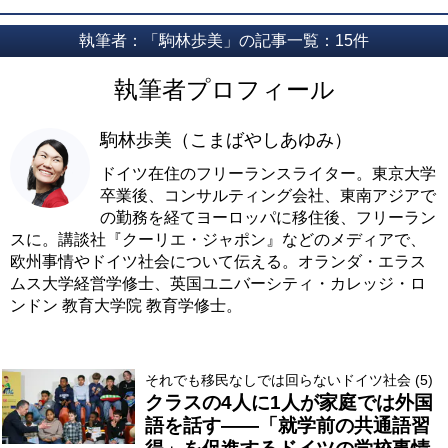
執筆者：「駒林歩美」の記事一覧：15件
執筆者プロフィール
駒林歩美（こまばやしあゆみ）
ドイツ在住のフリーランスライター。東京大学
卒業後、コンサルティング会社、東南アジアで
の勤務を経てヨーロッパに移住後、フリーラン
スに。講談社『クーリエ・ジャポン』などのメディアで、
欧州事情やドイツ社会について伝える。オランダ・エラス
ムス大学経営学修士、英国ユニバーシティ・カレッジ・ロ
ンドン 教育大学院 教育学修士。
それでも移民なしでは回らないドイツ社会 (5)
クラスの4人に1人が家庭では外国
語を話す――「就学前の共通語習