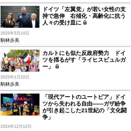
ドイツ「左翼党」が若い女性の支
持で急伸 右傾化・高齢化に抗う
人々の受け皿に
2025年3月14日
駒林歩美
カルトにも似た反政府勢力 ドイ
ツを揺るがす「ライヒスビュルガ
ー」
2025年1月22日
駒林歩美
「現代アートのユートピア」ドイ
ツから失われる自由――ガザ紛争
が引き起こした21世紀の「文化闘
争」
2024年12月12日