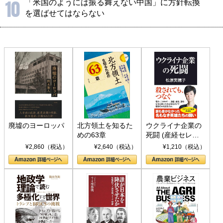
10
「米国のようには振る舞えない中国」に方針転換
を選ばせてはならない
廃墟のヨーロッパ
北方領土を知るた
ウクライナ企業の
めの63章
死闘 (産経セレク
ト S 039)
¥2,860（税込）
¥2,640（税込）
¥1,210（税込）