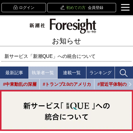
ログイン
初めての方
会員登録
お知らせ
新サービス「新潮QUE」への統合について
最新記事
執筆者一覧
連載一覧
ランキング
#中東動乱の深層
#トランプ2.0のアメリカ
#習近平体制の光