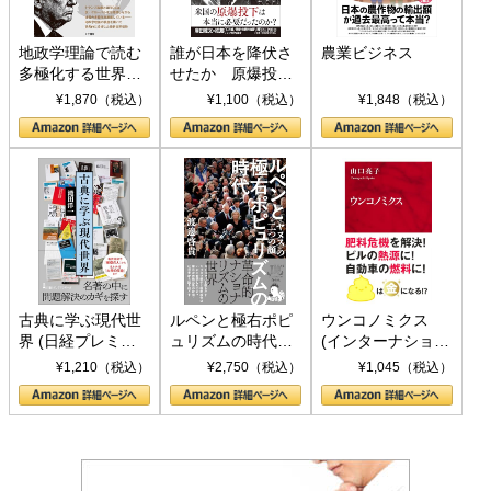
地政学理論で読む
誰が日本を降伏さ
農業ビジネス
多極化する世界：
せたか 原爆投
トランプとBRICS
下、ソ連参戦、そ
¥1,870（税込）
¥1,100（税込）
¥1,848（税込）
の挑戦
して聖断 (PHP新
書)
古典に学ぶ現代世
ルペンと極右ポピ
ウンコノミクス
界 (日経プレミア
ュリズムの時代：
(インターナショナ
シリーズ)
〈ヤヌス〉の二つ
ル新書)
¥1,210（税込）
¥2,750（税込）
¥1,045（税込）
の顔