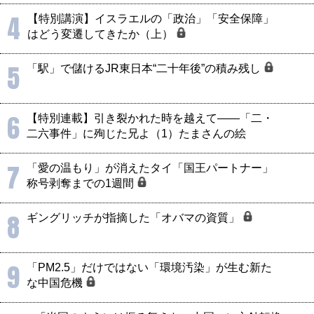
4
【特別講演】イスラエルの「政治」「安全保障」
はどう変遷してきたか（上）
5
「駅」で儲けるJR東日本“二十年後”の積み残し
6
【特別連載】引き裂かれた時を越えて――「二・
二六事件」に殉じた兄よ（1）たまさんの絵
7
「愛の温もり」が消えたタイ「国王パートナー」
称号剥奪までの1週間
8
ギングリッチが指摘した「オバマの資質」
9
「PM2.5」だけではない「環境汚染」が生む新た
な中国危機