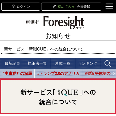
ログイン
初めての方
会員登録
お知らせ
新サービス「新潮QUE」への統合について
最新記事
執筆者一覧
連載一覧
ランキング
#中東動乱の深層
#トランプ2.0のアメリカ
#習近平体制の光