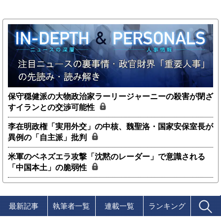
保守穏健派の大物政治家ラーリージャーニーの殺害が閉ざ
すイランとの交渉可能性
李在明政権「実用外交」の中核、魏聖洛・国家安保室長が
異例の「自主派」批判
米軍のベネズエラ攻撃「沈黙のレーダー」で意識される
「中国本土」の脆弱性
最新記事
執筆者一覧
連載一覧
ランキング