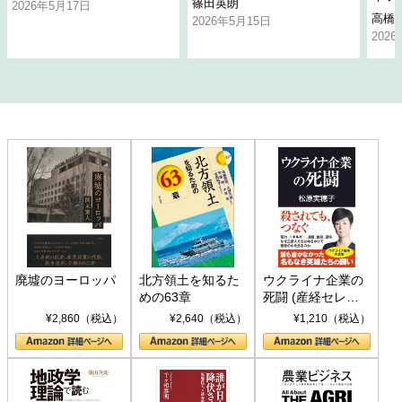
篠田英朗
2026年5月17日
高橋
2026年5月15日
202
廃墟のヨーロッパ
北方領土を知るた
ウクライナ企業の
めの63章
死闘 (産経セレク
ト S 039)
¥2,860（税込）
¥2,640（税込）
¥1,210（税込）