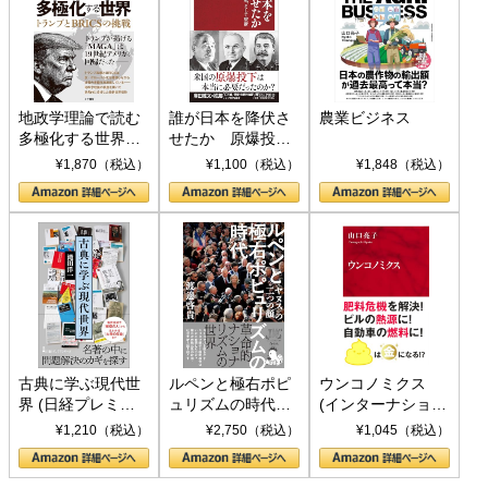
地政学理論で読む
誰が日本を降伏さ
農業ビジネス
多極化する世界：
せたか 原爆投
トランプとBRICS
下、ソ連参戦、そ
¥1,870（税込）
¥1,100（税込）
¥1,848（税込）
の挑戦
して聖断 (PHP新
書)
古典に学ぶ現代世
ルペンと極右ポピ
ウンコノミクス
界 (日経プレミア
ュリズムの時代：
(インターナショナ
シリーズ)
〈ヤヌス〉の二つ
ル新書)
¥1,210（税込）
¥2,750（税込）
¥1,045（税込）
の顔