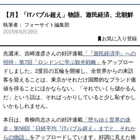
【月】「ITバブル超え」物語、遊民経済、北朝鮮
執筆者：
フォーサイト編集部
2015年6月29日
お気に入り登録
先週末、吉崎達彦さんの好評連載
「『遊民経済学』への
招待」第7回「ロンドンに学ぶ観光戦略」
をアップロー
ドしました。2度目の五輪を開催し、全世界からの来訪
客を迎えることは、東京がそれだけ国際的なブランド価
値を得ることにほかならない。「それでいくら儲かるん
だ」という話は、そればっかりしていると少し恥ずかし
いかもしれません。
本日は、青柳尚志さんの好評連載
「堕ちゆく世界の迷
走」第58回「日経平均『ITバブル超え』までと、それか
らの物語」
をアップロードしています。好調に見えた株