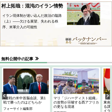
村上拓哉：混沌のイラン情勢
イラン現体制が迷い込んだ政治の隘路
（上）――欠ける展望、失われる秩
序、米軍介入の可能性
無料公開中の記事
4連戦の米中首脳会談、第1
マリ「ジハーディスト組織」
「エ
戦で勝ったのはどちらか
の攻勢が示唆する西アフリカ
東南
の更なる混迷
る課
フォーサイト編集部
イラ