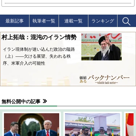
最新記事
執筆者一覧
連載一覧
ランキング
村上拓哉：混沌のイラン情勢
イラン現体制が迷い込んだ政治の隘路
（上）――欠ける展望、失われる秩
序、米軍介入の可能性
無料公開中の記事