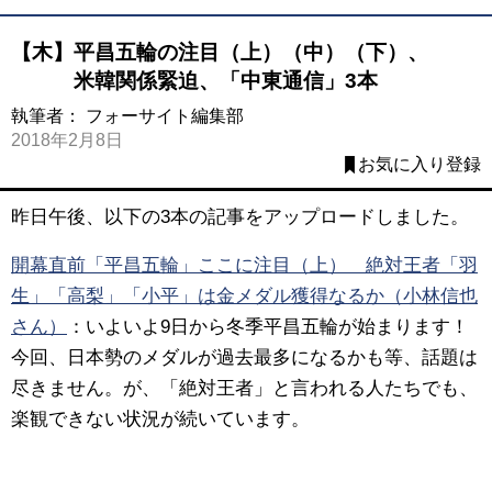
【木】平昌五輪の注目（上）（中）（下）、
米韓関係緊迫、「中東通信」3本
執筆者：
フォーサイト編集部
2018年2月8日
お気に入り登録
昨日午後、以下の3本の記事をアップロードしました。
開幕直前「平昌五輪」ここに注目（上） 絶対王者「羽
生」「高梨」「小平」は金メダル獲得なるか（小林信也
さん）
：いよいよ9日から冬季平昌五輪が始まります！
今回、日本勢のメダルが過去最多になるかも等、話題は
尽きません。が、「絶対王者」と言われる人たちでも、
楽観できない状況が続いています。