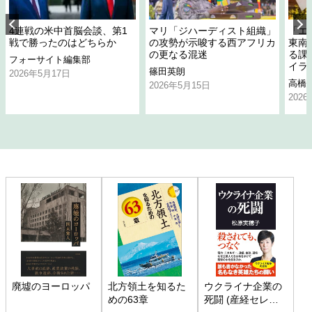
4連戦の米中首脳会談、第1
マリ「ジハーディスト組織」
「エ
戦で勝ったのはどちらか
の攻勢が示唆する西アフリカ
東南
の更なる混迷
る課
フォーサイト編集部
イラ
篠田英朗
2026年5月17日
高橋
2026年5月15日
202
廃墟のヨーロッパ
北方領土を知るた
ウクライナ企業の
めの63章
死闘 (産経セレク