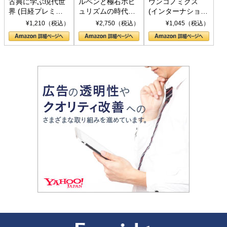
古典に学ぶ現代世
ルペンと極右ポピ
ウンコノミクス
界 (日経プレミア
ュリズムの時代：
(インターナショナ
シリーズ)
〈ヤヌス〉の二つ
ル新書)
¥1,210（税込）
¥2,750（税込）
¥1,045（税込）
の顔