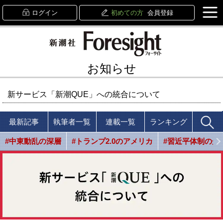
ログイン
初めての方
会員登録
お知らせ
新サービス「新潮QUE」への統合について
最新記事
執筆者一覧
連載一覧
ランキング
#中東動乱の深層
#トランプ2.0のアメリカ
#習近平体制の光