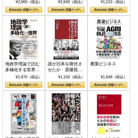
ト S 039)
¥2,860（税込）
¥2,640（税込）
¥1,210（税込）
地政学理論で読む
誰が日本を降伏さ
農業ビジネス
多極化する世界：
せたか 原爆投
トランプとBRICS
下、ソ連参戦、そ
¥1,870（税込）
¥1,100（税込）
¥1,848（税込）
の挑戦
して聖断 (PHP新
書)