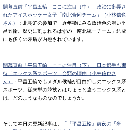
開幕直前「平昌五輪」ここに注目（中） 政治に翻弄さ
れたアイスホッケー女子「南北合同チーム」（小林信也
さん）
：北朝鮮の参加で、近年稀にみる政治色の濃い平
昌五輪。歴史に刻まれるはずの「南北統一チーム」結成
にも多くの矛盾が内包されています。
開幕直前「平昌五輪」ここに注目（下） 日本選手も期
待「エックス系スポーツ」台頭の理由（小林信也さ
ん）
：平昌五輪でもメダル候補が目白押しのエックス系
スポーツ。従来型の競技とはちょっと違うエックス系と
は、どのようなものなのでしょうか。
そして本日の更新記事は、
「『平昌五輪』前夜の『米