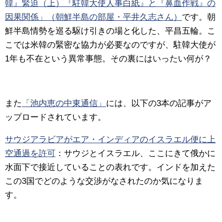
韓』緊迫（上）『駐韓大使人事白紙』と『鼻血作戦』の
因果関係」（朝鮮半島の部屋・平井久志さん）
です。朝
鮮半島情勢を巡る駆け引きの場と化した、平昌五輪。こ
こでは米韓の緊密な協力が必要なのですが、駐韓大使が
1年も不在という異常事態。その裏にはいったい何が？
また
「池内恵の中東通信」
には、以下の3本の記事がア
ップロードされています。
サウジアラビアがエア・インディアのイスラエル便に上
空通過を許可
：サウジとイスラエル、ここにきて俄かに
水面下で接近していることの表れです。インドを加えた
この3国でどのような交渉がなされたのか気になりま
す。