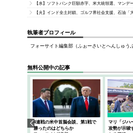
【水】ソフトバンク巨額赤字、米大統領選、マンデ
【火】インド全土封鎖、ゴルフ界社会支援、石油「
執筆者プロフィール
フォーサイト編集部（ふぉーさいとへんしゅう
無料公開中の記事
艦隊」構想
4連戦の米中首脳会談、第1戦で
マリ「ジハ
「空白」
勝ったのはどちらか
攻勢が示唆