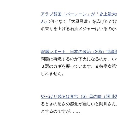
アラブ貧国「バーレーン」が「史上最大
ん）
:何となく「大風呂敷」を広げただ
名乗りを上げる石油メジャーはいるのか
深層レポート 日本の政治（205）世
問題は再燃するのか下火になるのか。い
３選のカギを握っています。支持率次第
しれません。
やっぱり残るは食欲（6）母の味（阿川
るときの硬さの感覚が難しいと阿川さん
とするのですが……。