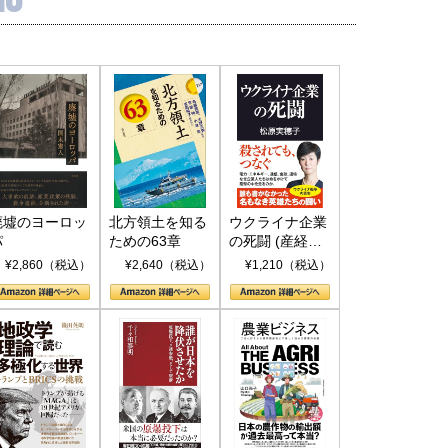
保障協力の意味
行き着くリスク
和泰明
小山堅
6年5月15日
2026年5月14日
廃墟のヨーロッ
北方領土を知る
ウクライナ企業
パ
ための63章
の死闘 (産経セ
レクト S 039)
¥2,860（税込）
¥2,640（税込）
¥1,210（税込）