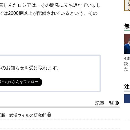
苦しんだロシアは、その開発に立ち遅れていまし
は2000機以上が配備されているという、その
無
4
談
事のお知らせを受け取れます。
た
@Fsightさんをフォロー
注
記事一覧
圧勝、武漢ウイルス研究所