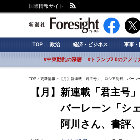
RSS
国際情報サイト
新潮社 Foresig
TOP
政治
経済・ビジネス
軍事・
#中東動乱の深層
#トランプ2.0のアメリ
TOP
>
更新情報
>
【月】新連載「君主号」、ロシア制裁、バーレ
【月】新連載「君主号
バーレーン「シェー
阿川さん、書評、飯