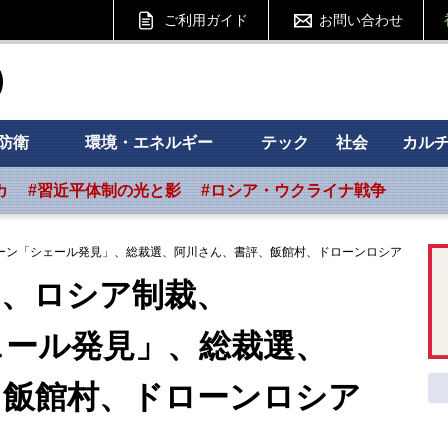
ご利用ガイド
お問い合わせ
ht フォーサイト
防衛
環境・エネルギー
テック
社会
カル
カ
#習近平体制の光と影
#ロシア・ウクライナ戦争
ーン「シェール発見」、総裁選、阿川さん、書評、飯館村、ドローンロシア
」、ロシア制裁、
ル発見」、総裁選、
館村、ドローンロシア