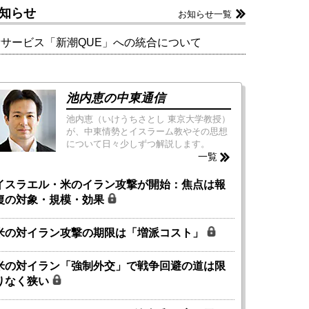
知らせ
お知らせ一覧
新サービス「新潮QUE」への統合について
池内恵の中東通信
池内恵（いけうちさとし 東京大学教授）
が、中東情勢とイスラーム教やその思想
について日々少しずつ解説します。
一覧
イスラエル・米のイラン攻撃が開始：焦点は報
復の対象・規模・効果
米の対イラン攻撃の期限は「増派コスト」
米の対イラン「強制外交」で戦争回避の道は限
りなく狭い