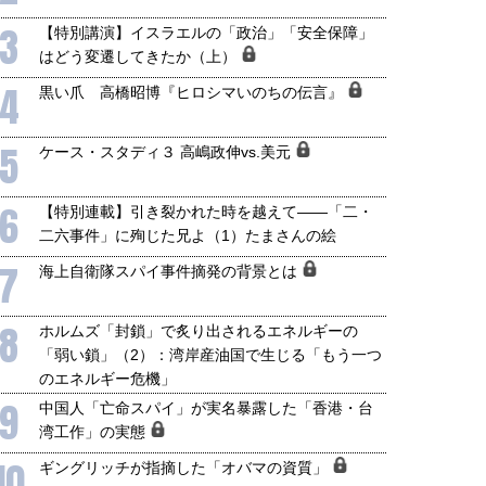
3
【特別講演】イスラエルの「政治」「安全保障」
はどう変遷してきたか（上）
4
黒い爪 高橋昭博『ヒロシマいのちの伝言』
5
ケース・スタディ３ 高嶋政伸vs.美元
6
【特別連載】引き裂かれた時を越えて――「二・
二六事件」に殉じた兄よ（1）たまさんの絵
7
海上自衛隊スパイ事件摘発の背景とは
8
ホルムズ「封鎖」で炙り出されるエネルギーの
「弱い鎖」（2）：湾岸産油国で生じる「もう一つ
のエネルギー危機」
9
中国人「亡命スパイ」が実名暴露した「香港・台
湾工作」の実態
国にも理解してほしい「極東
ホルムズ海峡危機で加速したエ
10
905年体制」における日米韓安
ネルギー転換が「中国依存」に
ギングリッチが指摘した「オバマの資質」