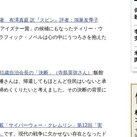
デン 著 有澤真庭 訳『スピン』評者：鴻巣友季子
「アイズナー賞」の候補にもなったティリー・ウ
ラフィック・ノベルは心の中にうつろさを抱えた
81歳自治会長の「決断」（寺島英弥さん）
:飯館
幡さんは、帰還してもほとんど住民はいないと承
締めくくりたいと考えました。その決断の背景に
載「サイバーウォー・クレムリン」第12回「実
」
です。現代の戦争に欠かせない存在となったド