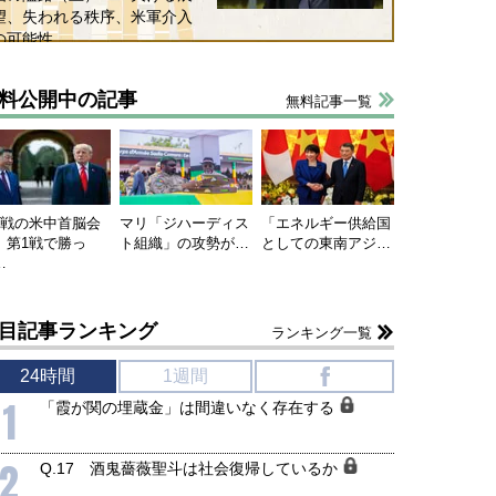
望、失われる秩序、米軍介入
の可能性
料公開中の記事
無料記事一覧
連戦の米中首脳会
マリ「ジハーディス
「エネルギー供給国
、第1戦で勝っ
ト組織」の攻勢が…
としての東南アジ…
…
目記事ランキング
ランキング一覧
24時間
1週間
f
1
「霞が関の埋蔵金」は間違いなく存在する
2
Q.17 酒鬼薔薇聖斗は社会復帰しているか