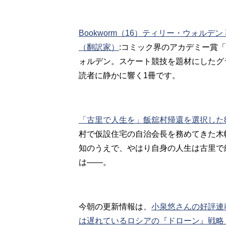
Bookworm（16）ティリー・ウォル
（翻訳家）
:コミック界のアカデミー賞
ォルデン。スケート競技を題材にしたグ
読者に静かに響く1冊です。
「古里で人生を」飯舘村帰還を選択した
村で仮設住宅の自治会長を務めてきた木
知のうえで、やはり自身の人生は古里で
は――。
今朝の更新情報は、
小泉悠さんの好評連
は遅れているロシアの『ドローン』戦略