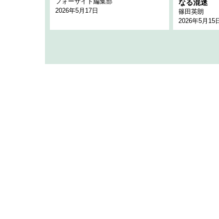
フォーサイト編集部
のか
なる混迷
2026年5月17日
篠田英朗
2026年5月15