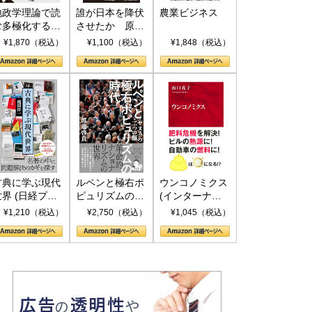
地政学理論で読
誰が日本を降伏
農業ビジネス
む多極化する世
させたか 原爆
界：トランプと
投下、ソ連参
¥1,870（税込）
¥1,100（税込）
¥1,848（税込）
RICSの挑戦
戦、そして聖断
(PHP新書)
古典に学ぶ現代
ルペンと極右ポ
ウンコノミクス
世界 (日経プレ
ピュリズムの時
(インターナシ
ミアシリーズ)
代：〈ヤヌス〉
ョナル新書)
¥1,210（税込）
¥2,750（税込）
¥1,045（税込）
の二つの顔