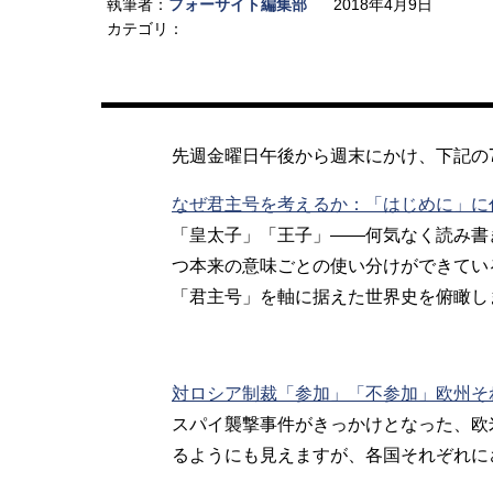
執筆者：
フォーサイト編集部
2018年4月9日
カテゴリ：
先週金曜日午後から週末にかけ、下記の
なぜ君主号を考えるか：「はじめに」に
「皇太子」「王子」――何気なく読み書
つ本来の意味ごとの使い分けができてい
「君主号」を軸に据えた世界史を俯瞰し
対ロシア制裁「参加」「不参加」欧州そ
スパイ襲撃事件がきっかけとなった、欧
るようにも見えますが、各国それぞれに