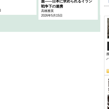
題――日本に求められるイラン
全
千々
戦争下の連携
日
202
高橋雅英
2026年5月15日