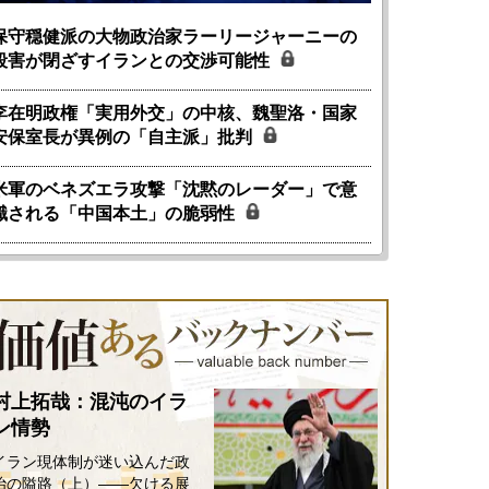
保守穏健派の大物政治家ラーリージャーニーの
殺害が閉ざすイランとの交渉可能性
李在明政権「実用外交」の中核、魏聖洛・国家
安保室長が異例の「自主派」批判
米軍のベネズエラ攻撃「沈黙のレーダー」で意
識される「中国本土」の脆弱性
村上拓哉：混沌のイラ
ン情勢
イラン現体制が迷い込んだ政
治の隘路（上）――欠ける展