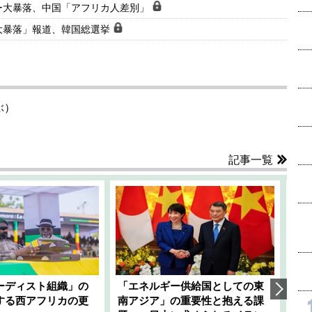
ー大暴落、中国「アフリカ人差別」
大暴落」報道、韓国総選挙
ぶ）
記事一覧
ーディスト組織」の
「エネルギー供給国としての東
韓
する西アフリカの更
南アジア」の重要性と抱える課
1