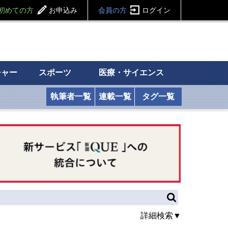
初めての方
お申込み
会員の方
ログイン
チャー
スポーツ
医療・サイエンス
執筆者一覧
連載一覧
タグ一覧
詳細検索▼