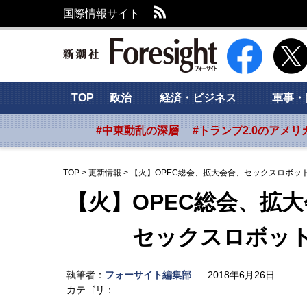
RSS
国際情報サイト
新潮社 Foresig
TOP
政治
経済・ビジネス
軍事・
#中東動乱の深層
#トランプ2.0のアメリ
TOP
>
更新情報
>
【火】OPEC総会、拡大会合、セックスロボッ
【火】OPEC総会、拡
セックスロボッ
執筆者：
フォーサイト編集部
2018年6月26日
カテゴリ：