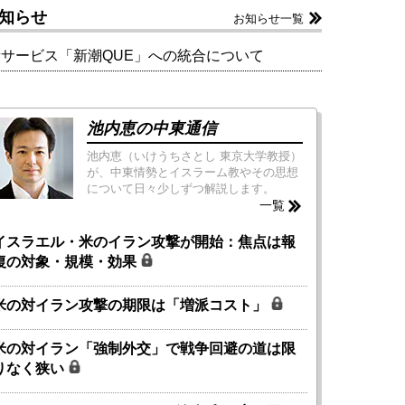
知らせ
お知らせ一覧
新サービス「新潮QUE」への統合について
池内恵の中東通信
池内恵（いけうちさとし 東京大学教授）
が、中東情勢とイスラーム教やその思想
について日々少しずつ解説します。
一覧
イスラエル・米のイラン攻撃が開始：焦点は報
復の対象・規模・効果
米の対イラン攻撃の期限は「増派コスト」
米の対イラン「強制外交」で戦争回避の道は限
りなく狭い