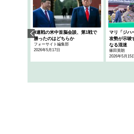
艦隊」構想
4連戦の米中首脳会談、第1戦で
マリ「ジハ
「空白」
勝ったのはどちらか
攻勢が示唆
フォーサイト編集部
のか
なる混迷
2026年5月17日
篠田英朗
2026年5月15