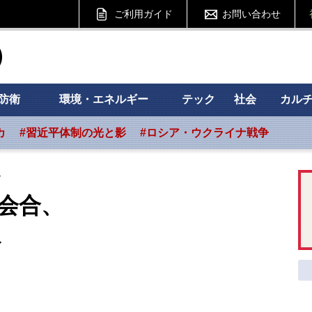
ご利用ガイド
お問い合わせ
ht フォーサイト
防衛
環境・エネルギー
テック
社会
カル
カ
#習近平体制の光と影
#ロシア・ウクライナ戦争
ト
大会合、
ト