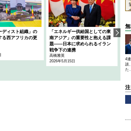
無
ーディスト組織」の
「エネルギー供給国としての東
韓
する西アフリカの更
南アジア」の重要性と抱える課
1
題――日本に求められるイラン
全
千々
戦争下の連携
日
202
高橋雅英
4
2026年5月15日
談
た
注