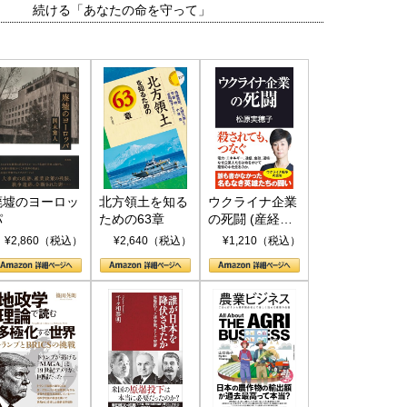
続ける「あなたの命を守って」
廃墟のヨーロッ
北方領土を知る
ウクライナ企業
パ
ための63章
の死闘 (産経セ
レクト S 039)
¥2,860（税込）
¥2,640（税込）
¥1,210（税込）