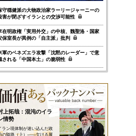
保守穏健派の大物政治家ラーリージャーニーの
殺害が閉ざすイランとの交渉可能性
李在明政権「実用外交」の中核、魏聖洛・国家
安保室長が異例の「自主派」批判
米軍のベネズエラ攻撃「沈黙のレーダー」で意
識される「中国本土」の脆弱性
村上拓哉：混沌のイラ
ン情勢
イラン現体制が迷い込んだ政
治の隘路（上）――欠ける展