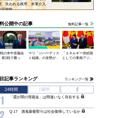
望、失われる秩序、米軍介入
の可能性
料公開中の記事
無料記事一覧
国にも理解してほしい「極東
ホルムズ海峡危機で加速したエ
905年体制」における日米韓安
ネルギー転換が「中国依存」に
保障協力の意味
行き着くリスク
和泰明
小山堅
6年5月15日
2026年5月14日
連戦の米中首脳会
マリ「ジハーディス
「エネルギー供給国
、第1戦で勝っ
ト組織」の攻勢が…
としての東南アジ…
…
目記事ランキング
ランキング一覧
24時間
1週間
f
1
「霞が関の埋蔵金」は間違いなく存在する
2
Q.17 酒鬼薔薇聖斗は社会復帰しているか