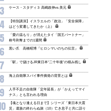
3
ケース・スタディ３ 高嶋政伸vs.美元
4
【特別講演】イスラエルの「政治」「安全保障」
はどう変遷してきたか（上）
5
「愛の温もり」が消えたタイ「国王パートナー」
称号剥奪までの1週間
6
黒い爪 高橋昭博『ヒロシマいのちの伝言』
7
「駅」で儲けるJR東日本“二十年後”の積み残し
8
海上自衛隊スパイ事件摘発の背景とは
9
人手不足の自衛隊「定年延長」が「かえってマイ
ナス」とも言われる理由
10
【魂となり逢える日まで】シリーズ「東日本大震
災」遺族の終わらぬ旅（10）亡き息子と共に語り