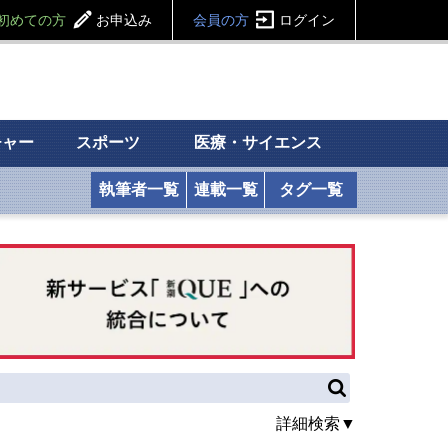
初めての方
お申込み
会員の方
ログイン
チャー
スポーツ
医療・サイエンス
執筆者一覧
連載一覧
タグ一覧
詳細検索▼