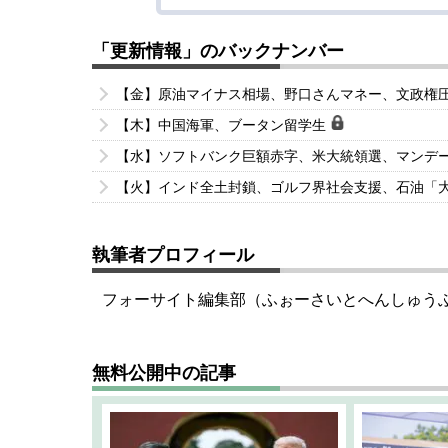
「更新情報」のバックナンバー
【金】原油マイナス相場、野口さんマネー、文政権
【木】中国海軍、ブータン留学生
【水】ソフトバンク巨額赤字、米大統領選、マンデ
【火】インド全土封鎖、ゴルフ界社会支援、石油「
執筆者プロフィール
フォーサイト編集部（ふぉーさいとへんしゅう
無料公開中の記事