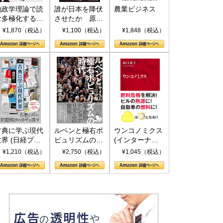
地政学理論で読
誰が日本を降伏
農業ビジネス
む多極化する世
させたか 原爆
界：トランプと
投下、ソ連参
¥1,870（税込）
¥1,100（税込）
¥1,848（税込）
RICSの挑戦
戦、そして聖断
(PHP新書)
古典に学ぶ現代
ルペンと極右ポ
ウンコノミクス
世界 (日経プレ
ピュリズムの時
(インターナシ
ミアシリーズ)
代：〈ヤヌス〉
ョナル新書)
¥1,210（税込）
¥2,750（税込）
¥1,045（税込）
の二つの顔