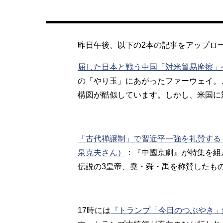
昨日午後、以下の2本の記事をアップロ
屈した日本と戦う中国「対米貿易摩擦」
の「やり玉」にあがったファーウェイ。
構図が酷似しています。しかし、米国に
「古代禅譲制」で習近平一強を礼賛する
泉克夫さん）
：『中國京劇』が特集を組
伝説の3皇帝、堯・舜・禹を称賛したも
17時には
『トランプ「今日のつぶやき」