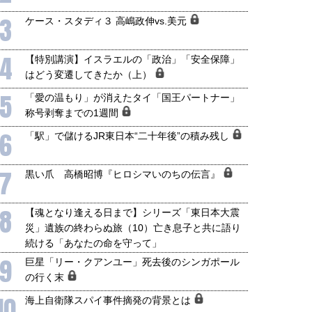
3
ケース・スタディ３ 高嶋政伸vs.美元
4
【特別講演】イスラエルの「政治」「安全保障」
はどう変遷してきたか（上）
5
「愛の温もり」が消えたタイ「国王パートナー」
称号剥奪までの1週間
6
「駅」で儲けるJR東日本“二十年後”の積み残し
7
黒い爪 高橋昭博『ヒロシマいのちの伝言』
8
【魂となり逢える日まで】シリーズ「東日本大震
災」遺族の終わらぬ旅（10）亡き息子と共に語り
続ける「あなたの命を守って」
9
巨星「リー・クアンユー」死去後のシンガポール
の行く末
10
海上自衛隊スパイ事件摘発の背景とは