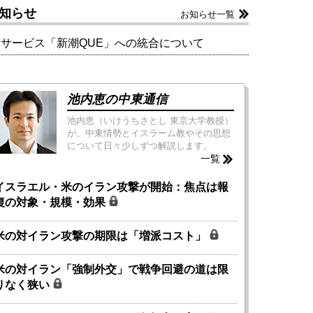
知らせ
お知らせ一覧
新サービス「新潮QUE」への統合について
池内恵の中東通信
池内恵（いけうちさとし 東京大学教授）
が、中東情勢とイスラーム教やその思想
について日々少しずつ解説します。
一覧
イスラエル・米のイラン攻撃が開始：焦点は報
復の対象・規模・効果
米の対イラン攻撃の期限は「増派コスト」
米の対イラン「強制外交」で戦争回避の道は限
りなく狭い