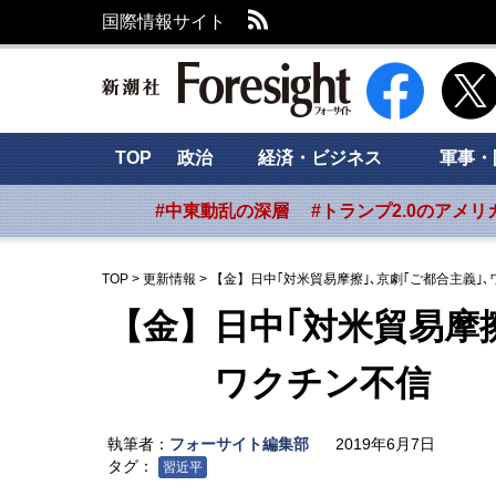
RSS
国際情報サイト
新潮社 Foresig
TOP
政治
経済・ビジネス
軍事・
#中東動乱の深層
#トランプ2.0のアメリ
TOP
>
更新情報
>
【金】日中｢対米貿易摩擦｣､京劇｢ご都合主義｣
【金】日中｢対米貿易摩擦
ワクチン不信
執筆者：
フォーサイト編集部
2019年6月7日
タグ：
習近平