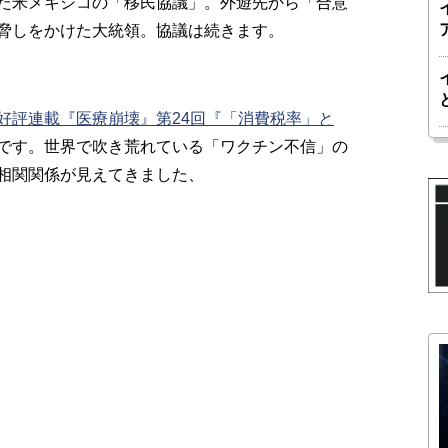
た米メキシコの「移民協議」。外遊先から「合意
脅しをかけた大統領。協議は続きます。
好評連載『医療崩壊』第24回『「消費税率」と
です。世界で吹き荒れている「ワクチン不信」の
相関関係が見えてきました、