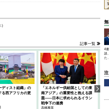
無
ぶ）
記事一覧
4
談
た
注
ーディスト組織」の
「エネルギー供給国としての東
韓
する西アフリカの更
南アジア」の重要性と抱える課
1
題――日本に求められるイラン
全
千々
戦争下の連携
日
202
高橋雅英