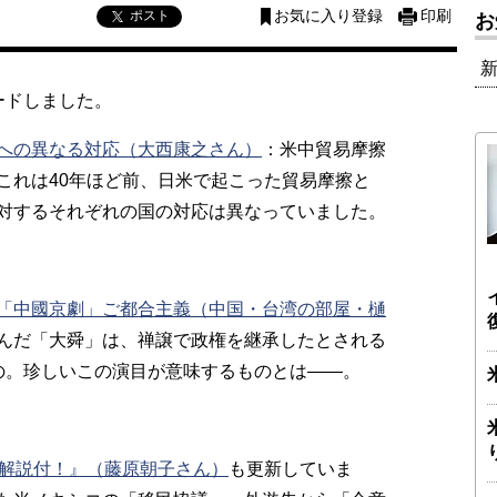
ポスト
お気に入り登録
印刷
お
ードしました。
への異なる対応（大西康之さん）
：米中貿易摩擦
これは40年ほど前、日米で起こった貿易摩擦と
対するそれぞれの国の対応は異なっていました。
「中國京劇」ご都合主義（中国・台湾の部屋・樋
んだ「大舜」は、禅譲で政権を継承したとされる
の。珍しいこの演目が意味するものとは――。
解説付！』（藤原朝子さん）
も更新していま