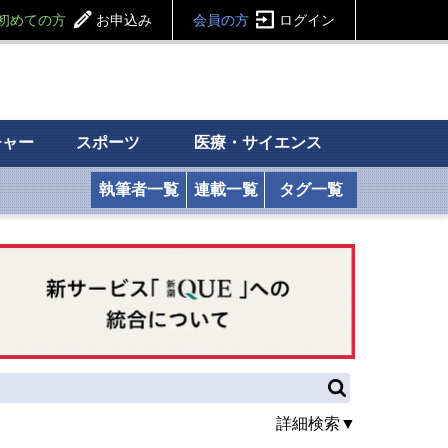
初めての方
お申込み
会員の方
ログイン
チャー
スポーツ
医療・サイエンス
執筆者一覧
連載一覧
タグ一覧
詳細検索▼