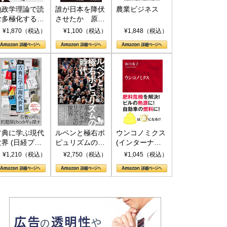
地政学理論で読
誰が日本を降伏
農業ビジネス
む多極化する世
させたか 原爆
界：トランプと
投下、ソ連参
¥1,870（税込）
¥1,100（税込）
¥1,848（税込）
RICSの挑戦
戦、そして聖断
(PHP新書)
古典に学ぶ現代
ルペンと極右ポ
ウンコノミクス
世界 (日経プレ
ピュリズムの時
(インターナシ
ミアシリーズ)
代：〈ヤヌス〉
ョナル新書)
¥1,210（税込）
¥2,750（税込）
¥1,045（税込）
の二つの顔