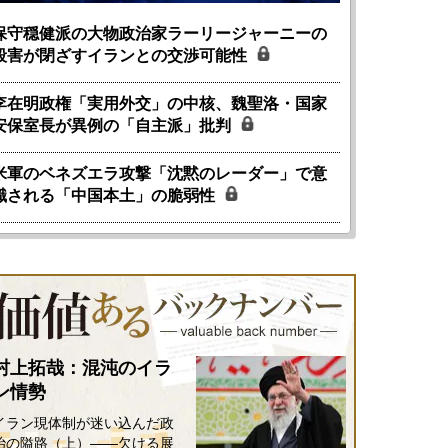
保守穏健派の大物政治家ラーリージャーニーの
殺害が閉ざすイランとの交渉可能性
李在明政権「実用外交」の中核、魏聖洛・国家
安保室長が異例の「自主派」批判
米軍のベネズエラ攻撃「沈黙のレーダー」で意
識される「中国本土」の脆弱性
村上拓哉：混沌のイラ
ン情勢
イラン現体制が迷い込んだ政
治の隘路（上）――欠ける展