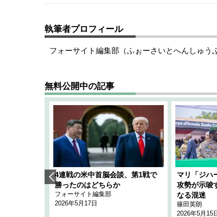
執筆者プロフィール
フォーサイト編集部（ふぉーさいとへんしゅう
無料公開中の記事
艦隊」構想
4連戦の米中首脳会談、第1戦で
マリ「ジハ
「空白」
勝ったのはどちらか
攻勢が示唆
フォーサイト編集部
のか
なる混迷
2026年5月17日
篠田英朗
2026年5月15