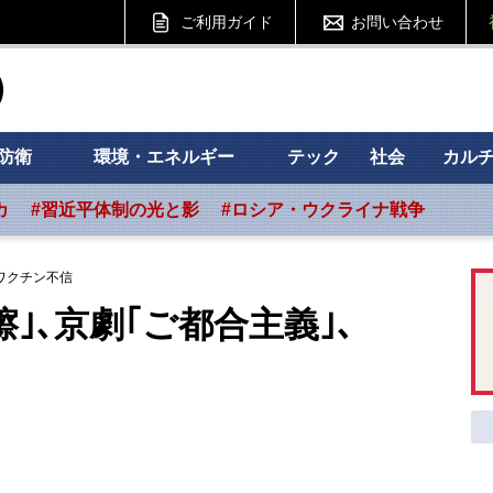
ご利用ガイド
お問い合わせ
ht フォーサイト
防衛
環境・エネルギー
テック
社会
カル
カ
#習近平体制の光と影
#ロシア・ウクライナ戦争
､ワクチン不信
｣､京劇｢ご都合主義｣､