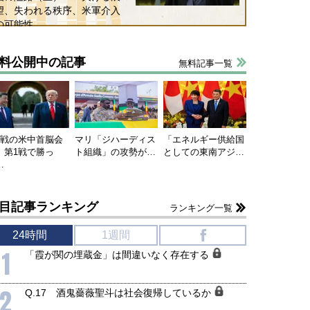
望、失われる秩序、米軍介入
の可能性
料公開中の記事
無料記事一覧
連戦の米中首脳会
マリ「ジハーディス
「エネルギー供給国
、第1戦で勝っ
ト組織」の攻勢が…
としての東南アジ…
…
目記事ランキング
ランキング一覧
24時間
1週間
f
国にも理解してほしい「極東
ホルムズ海峡危機で加速したエ
1
「霞が関の埋蔵金」は間違いなく存在する
905年体制」における日米韓安
ネルギー転換が「中国依存」に
保障協力の意味
行き着くリスク
2
和泰明
小山堅
Q.17 酒鬼薔薇聖斗は社会復帰しているか
6年5月15日
2026年5月14日