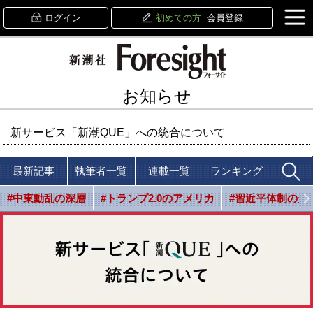
ログイン
初めての方
会員登録
お知らせ
新サービス「新潮QUE」への統合について
最新記事
執筆者一覧
連載一覧
ランキング
#中東動乱の深層
#トランプ2.0のアメリカ
#習近平体制の光