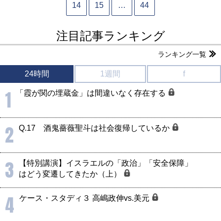
14
15
…
44
注目記事ランキング
ランキング一覧
24時間
1週間
f
1
「霞が関の埋蔵金」は間違いなく存在する
2
Q.17 酒鬼薔薇聖斗は社会復帰しているか
3
【特別講演】イスラエルの「政治」「安全保障」
はどう変遷してきたか（上）
4
ケース・スタディ３ 高嶋政伸vs.美元