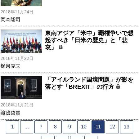
2018年11月24日
岡本隆司
東南アジア「米中」覇権争いで想
起すべき「日米の歴史」と「悲
哀」
2018年11月22日
樋泉克夫
「アイルランド国境問題」が影を
落とす「BREXIT」の行方
2018年11月21日
渡邊啓貴
1
…
7
8
9
10
11
12
13