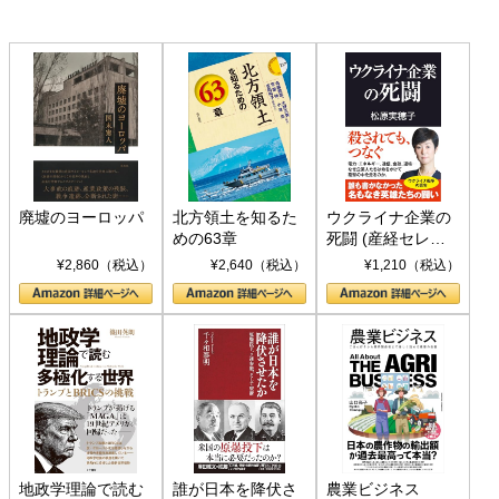
廃墟のヨーロッパ
北方領土を知るた
ウクライナ企業の
めの63章
死闘 (産経セレク
ト S 039)
¥2,860（税込）
¥2,640（税込）
¥1,210（税込）
地政学理論で読む
誰が日本を降伏さ
農業ビジネス