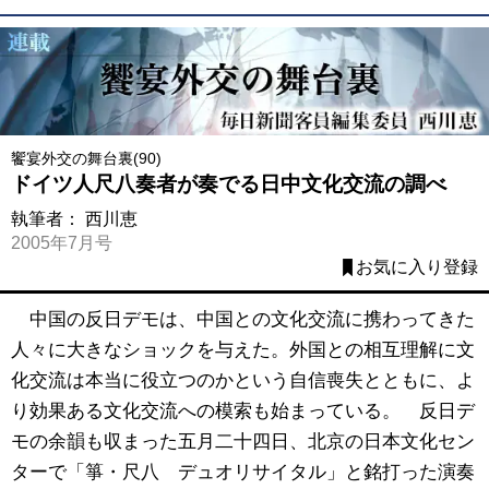
饗宴外交の舞台裏(90)
ドイツ人尺八奏者が奏でる日中文化交流の調べ
執筆者：
西川恵
2005年7月号
お気に入り登録
中国の反日デモは、中国との文化交流に携わってきた
人々に大きなショックを与えた。外国との相互理解に文
化交流は本当に役立つのかという自信喪失とともに、よ
り効果ある文化交流への模索も始まっている。 反日デ
モの余韻も収まった五月二十四日、北京の日本文化セン
ターで「箏・尺八 デュオリサイタル」と銘打った演奏