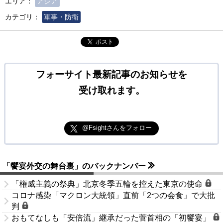
エリア：
アジア
カテゴリ：
軍事・防衛
ポスト
フォーサイト最新記事のお知らせを
受け取れます。
@Fsightさんをフォロー
「饗宴外交の舞台裏」のバックナンバー
「権威主義の祭典」北京冬季五輪を控えた東京の使命
コロナ感染「マクロン大統領」直前「2つの会食」で大批
判
おもてなしも「安倍流」継承だった菅首相の「初饗宴」