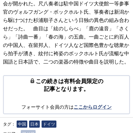
会が開かれた。尺八奏者は駐中国ドイツ大使館一等参事
官のヴォルフガング・ボックホルト氏、箏奏者は新潟か
ら駆けつけた杉浦順子さんという日独の異色の組み合わ
せだった。 曲目は「絃のしらべ」「鹿の遠音」「さく
ら」「詩曲一番」「春の海」の五曲。一曲ごとに約百人
の中国人、在留邦人、ドイツ人など国際色豊かな聴衆か
ら拍手が湧き、紋付に袴姿のボックホルト氏が流暢な中
国語と日本語で、二つの楽器の特徴や曲目を説明した。
この続きは有料会員限定の
記事となります。
フォーサイト会員の方は
ここからログイン
タグ：
中国
日本
ドイツ