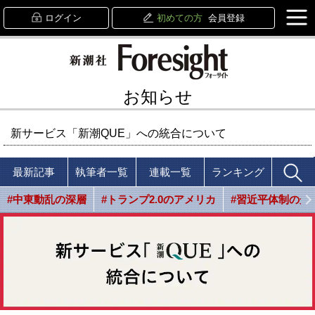
ログイン
初めての方
会員登録
お知らせ
新サービス「新潮QUE」への統合について
最新記事
執筆者一覧
連載一覧
ランキング
#中東動乱の深層
#トランプ2.0のアメリカ
#習近平体制の光