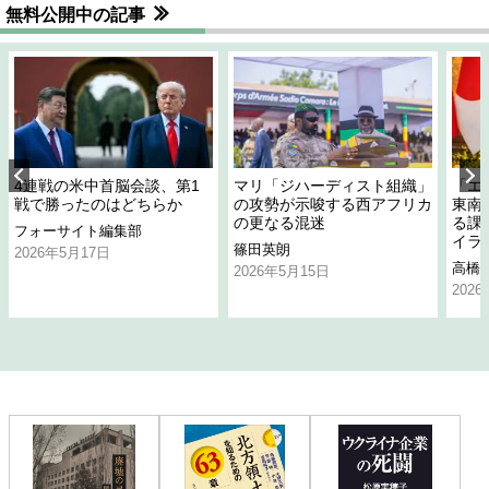
無料公開中の記事
4連戦の米中首脳会談、第1
マリ「ジハーディスト組織」
「エ
戦で勝ったのはどちらか
の攻勢が示唆する西アフリカ
東南
の更なる混迷
る課
フォーサイト編集部
イラ
篠田英朗
2026年5月17日
高橋
2026年5月15日
202