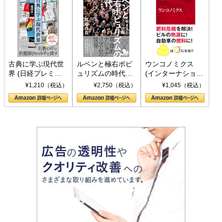
古典に学ぶ現代世
ルペンと極右ポピ
ウンコノミクス
界 (日経プレミア
ュリズムの時代：
(インターナショナ
シリーズ)
〈ヤヌス〉の二つ
ル新書)
¥1,210（税込）
¥2,750（税込）
¥1,045（税込）
の顔