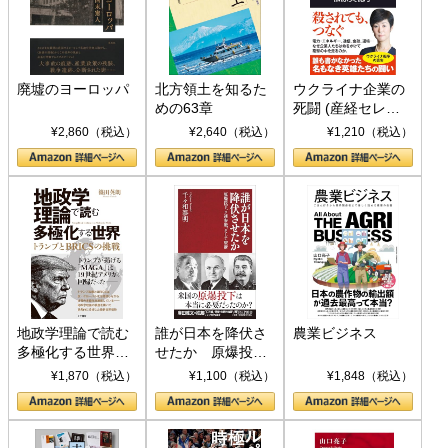
廃墟のヨーロッパ
北方領土を知るた
ウクライナ企業の
めの63章
死闘 (産経セレク
ト S 039)
¥2,860（税込）
¥2,640（税込）
¥1,210（税込）
地政学理論で読む
誰が日本を降伏さ
農業ビジネス
多極化する世界：
せたか 原爆投
トランプとBRICS
下、ソ連参戦、そ
¥1,870（税込）
¥1,100（税込）
¥1,848（税込）
の挑戦
して聖断 (PHP新
書)