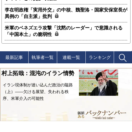
李在明政権「実用外交」の中核、魏聖洛・国家安保室長が
異例の「自主派」批判
米軍のベネズエラ攻撃「沈黙のレーダー」で意識される
「中国本土」の脆弱性
最新記事
執筆者一覧
連載一覧
ランキング
村上拓哉：混沌のイラン情勢
イラン現体制が迷い込んだ政治の隘路
（上）――欠ける展望、失われる秩
序、米軍介入の可能性