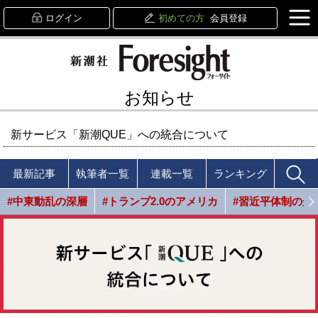
ログイン
初めての方
会員登録
お知らせ
新サービス「新潮QUE」への統合について
最新記事
執筆者一覧
連載一覧
ランキング
#中東動乱の深層
#トランプ2.0のアメリカ
#習近平体制の光