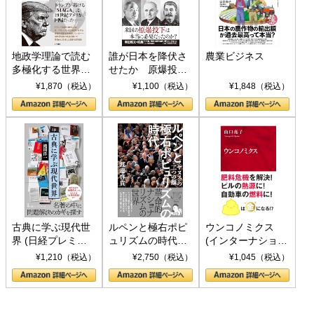
地政学理論で読む
誰が日本を降伏さ
農業ビジネス
多極化する世界：
せたか 原爆投
トランプとBRICS
下、ソ連参戦、そ
¥1,870（税込）
¥1,100（税込）
¥1,848（税込）
の挑戦
して聖断 (PHP新
書)
古典に学ぶ現代世
ルペンと極右ポピ
ウンコノミクス
界 (日経プレミア
ュリズムの時代：
(インターナショナ
シリーズ)
〈ヤヌス〉の二つ
ル新書)
¥1,210（税込）
¥2,750（税込）
¥1,045（税込）
の顔