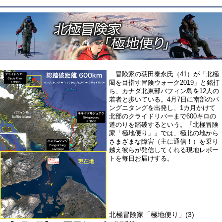
冒険家の荻田泰永氏（41）が
「北極
圏を目指す冒険ウォーク2019」
と銘打
ち、カナダ北東部バフィン島を
12人の
若者
と歩いている。4月7日に南部のパ
ングニタングを出発し、1カ月かけて
北部のクライドリバーまで600キロの
道のりを踏破するという。『北極冒険
家「極地便り」』では、極北の地から
さまざまな障害（主に通信！）を乗り
越え彼らが発信してくれる現地レポー
トを毎日お届けする。
北極冒険家「極地便り」(3)