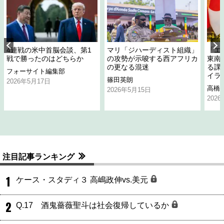
4連戦の米中首脳会談、第1
マリ「ジハーディスト組織」
「エ
戦で勝ったのはどちらか
の攻勢が示唆する西アフリカ
東南
の更なる混迷
る課
フォーサイト編集部
イラ
篠田英朗
2026年5月17日
高橋
2026年5月15日
202
注目記事ランキング
1
ケース・スタディ３ 高嶋政伸vs.美元
2
Q.17 酒鬼薔薇聖斗は社会復帰しているか