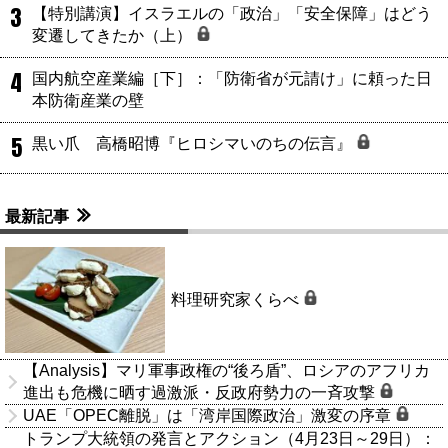
3
【特別講演】イスラエルの「政治」「安全保障」はどう
変遷してきたか（上）
4
国内航空産業編［下］：「防衛省が元請け」に頼った日
本防衛産業の壁
5
黒い爪 高橋昭博『ヒロシマいのちの伝言』
最新記事
料理研究家くらべ
【Analysis】マリ軍事政権の“後ろ盾”、ロシアのアフリカ
進出も危機に晒す過激派・反政府勢力の一斉攻撃
UAE「OPEC離脱」は「湾岸国際政治」激変の序章
トランプ大統領の発言とアクション（4月23日～29日）：