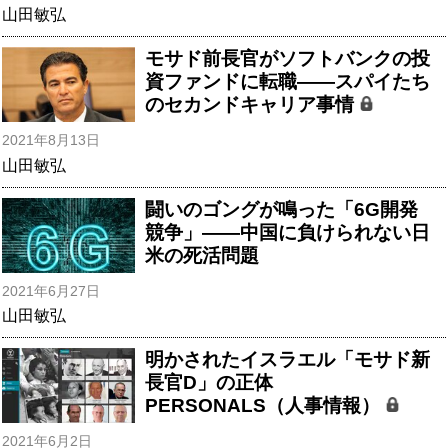
山田敏弘
モサド前長官がソフトバンクの投
資ファンドに転職――スパイたち
のセカンドキャリア事情
2021年8月13日
山田敏弘
闘いのゴングが鳴った「6G開発
競争」――中国に負けられない日
米の死活問題
2021年6月27日
山田敏弘
明かされたイスラエル「モサド新
長官D」の正体
PERSONALS（人事情報）
2021年6月2日