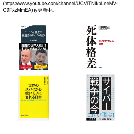
(
https://www.youtube.com/channel/UCVITNlkbLneMV-
C9FxzMmEA)も更新中
。