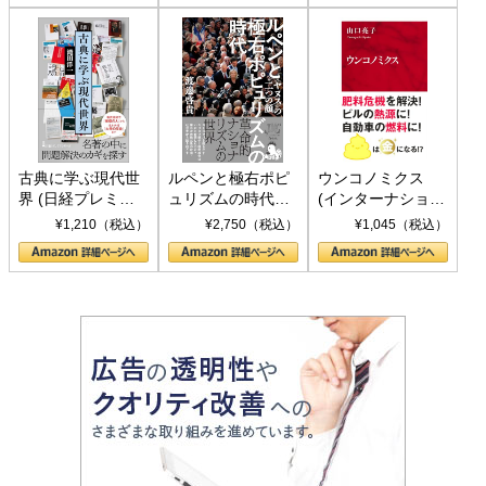
古典に学ぶ現代世
ルペンと極右ポピ
ウンコノミクス
界 (日経プレミア
ュリズムの時代：
(インターナショナ
シリーズ)
〈ヤヌス〉の二つ
ル新書)
¥1,210（税込）
¥2,750（税込）
¥1,045（税込）
の顔