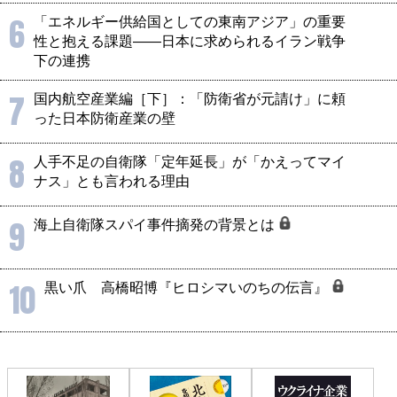
6
「エネルギー供給国としての東南アジア」の重要
性と抱える課題――日本に求められるイラン戦争
下の連携
7
国内航空産業編［下］：「防衛省が元請け」に頼
った日本防衛産業の壁
8
人手不足の自衛隊「定年延長」が「かえってマイ
ナス」とも言われる理由
9
海上自衛隊スパイ事件摘発の背景とは
10
黒い爪 高橋昭博『ヒロシマいのちの伝言』