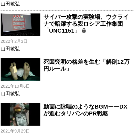
山田敏弘
サイバー攻撃の実験場、ウクライ
ナで暗躍する親ロシア工作集団
「UNC1151」
2022年2月3日
山田敏弘
死因究明の格差を生む「解剖12万
円ルール」
2021年10月6日
山田敏弘
動画に詠唱のようなBGMーーDX
が進むタリバンのPR戦略
2021年9月29日