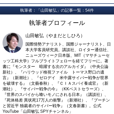
執筆者：「山田敏弘」の記事一覧：54件
執筆者プロフィール
山田敏弘（やまだとしひろ）
国際情勢アナリスト、国際ジャーナリスト、日
本大学客員研究員。講談社、ロイター通信社、
ニューズウィーク日本版、MIT（マサチューセ
ッツ工科大学）フルブライトフェローを経てフリーに。著
書に『モンスター 暗躍する次のアルカイダ』（中央公論
新社）、『ハリウッド検視ファイル トーマス野口の遺
言』（新潮社）、『ゼロデイ 米中露サイバー戦争が世界
を破壊する』（文藝春秋）、『ＣＩＡスパイ養成官』（新
潮社）、『サイバー戦争の今』（KKベストセラーズ）、
『世界のスパイから喰いモノにされる日本』（講談社）、
『死体格差 異状死17万人の衝撃』（新潮社）、『プーチン
と習近平 独裁者のサイバー戦争』（文春新書）。公式
YouTube「山田敏弘 SPYチャンネル」