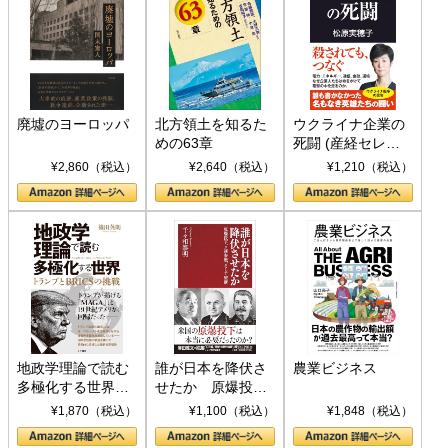
廃墟のヨーロッパ
北方領土を知るた
ウクライナ企業の
めの63章
死闘 (産経セレク
ト S 039)
¥2,860（税込）
¥2,640（税込）
¥1,210（税込）
地政学理論で読む
誰が日本を降伏さ
農業ビジネス
多極化する世界：
せたか 原爆投
トランプとBRICS
下、ソ連参戦、そ
¥1,870（税込）
¥1,100（税込）
¥1,848（税込）
の挑戦
して聖断 (PHP新
書)