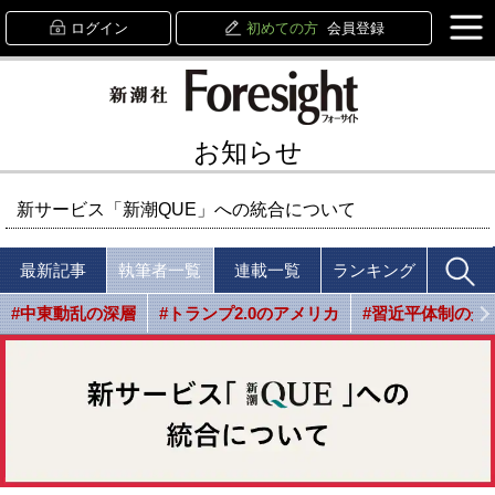
ログイン
初めての方
会員登録
お知らせ
新サービス「新潮QUE」への統合について
最新記事
執筆者一覧
連載一覧
ランキング
#中東動乱の深層
#トランプ2.0のアメリカ
#習近平体制の光