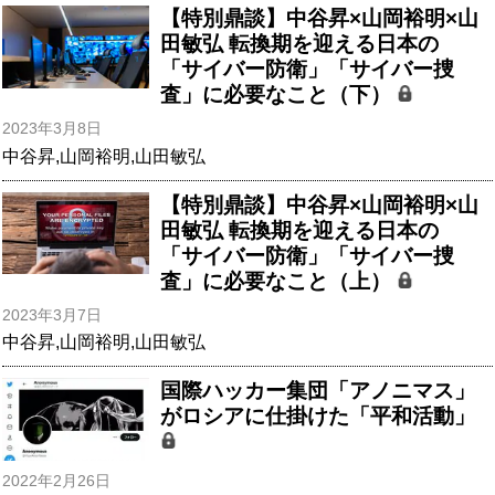
【特別鼎談】中谷昇×山岡裕明×山
田敏弘 転換期を迎える日本の
「サイバー防衛」「サイバー捜
査」に必要なこと（下）
2023年3月8日
中谷昇
,
山岡裕明
,
山田敏弘
【特別鼎談】中谷昇×山岡裕明×山
田敏弘 転換期を迎える日本の
「サイバー防衛」「サイバー捜
査」に必要なこと（上）
2023年3月7日
中谷昇
,
山岡裕明
,
山田敏弘
国際ハッカー集団「アノニマス」
がロシアに仕掛けた「平和活動」
2022年2月26日