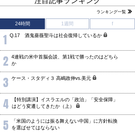
注目記事ランキング
ランキング一覧
24時間
1週間
f
1
Q.17 酒鬼薔薇聖斗は社会復帰しているか
2
4連戦の米中首脳会談、第1戦で勝ったのはどちら
か
3
ケース・スタディ３ 高嶋政伸vs.美元
4
【特別講演】イスラエルの「政治」「安全保障」
はどう変遷してきたか（上）
5
「米国のようには振る舞えない中国」に方針転換
を選ばせてはならない