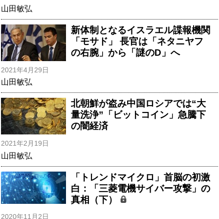
山田敏弘
新体制となるイスラエル諜報機関
「モサド」 長官は「ネタニヤフ
の右腕」から「謎のD」へ
2021年4月29日
山田敏弘
北朝鮮が盗み中国ロシアでは“大
量洗浄”「ビットコイン」急騰下
の闇経済
2021年2月19日
山田敏弘
「トレンドマイクロ」首脳の初激
白：「三菱電機サイバー攻撃」の
真相（下）
2020年11月2日