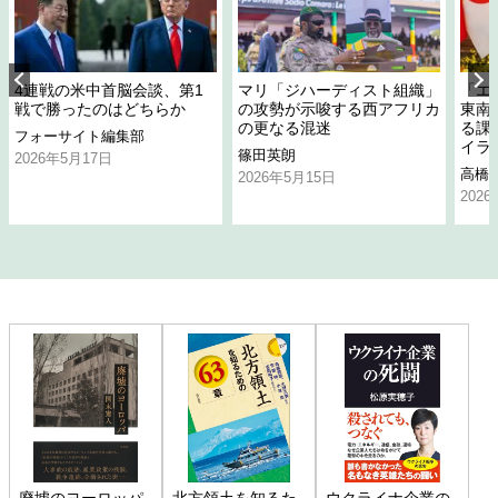
4連戦の米中首脳会談、第1
マリ「ジハーディスト組織」
「エ
戦で勝ったのはどちらか
の攻勢が示唆する西アフリカ
東南
の更なる混迷
る課
フォーサイト編集部
イラ
篠田英朗
2026年5月17日
高橋
2026年5月15日
202