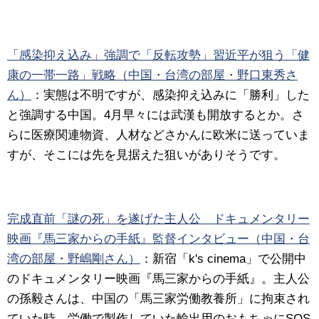
「感染抑え込み」強調で「反転攻勢」習近平が狙う「健
康の一帯一路」戦略（中国・台湾の部屋・野口東秀さ
ん）
：実態は不明ですが、感染抑え込みに「勝利」した
と強調する中国。4月早々には武漢も開放するとか。さ
らに医療関連物資、人材などさかんに欧米に送っていま
すが、そこには先を見据えた狙いがありそうです。
完成直前「謎の死」を遂げた主人公 ドキュメンタリー
映画『馬三家からの手紙』監督インタビュー（中国・台
湾の部屋・野嶋剛さん）
：新宿「k's cinema」で公開中
のドキュメンタリー映画『馬三家からの手紙』。主人公
の孫毅さんは、中国の「馬三家労働教養所」に拘束され
ていた時、労働で製作していた輸出用のおもちゃにSOS