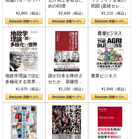
廃墟のヨーロッパ
北方領土を知るた
ウクライナ企業の
めの63章
死闘 (産経セレク
ト S 039)
¥2,860（税込）
¥2,640（税込）
¥1,210（税込）
地政学理論で読む
誰が日本を降伏さ
農業ビジネス
多極化する世界：
せたか 原爆投
トランプとBRICS
下、ソ連参戦、そ
¥1,870（税込）
¥1,100（税込）
¥1,848（税込）
の挑戦
して聖断 (PHP新
書)