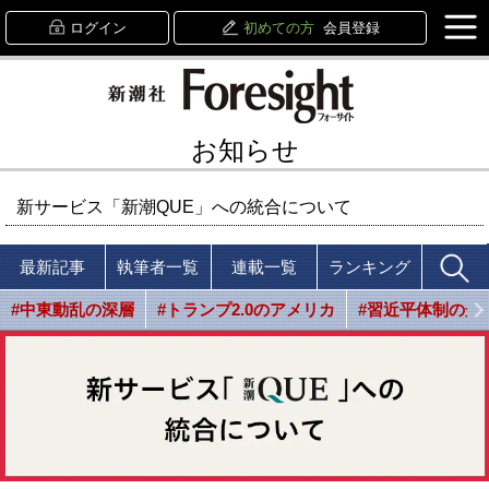
ログイン
初めての方
会員登録
お知らせ
新サービス「新潮QUE」への統合について
最新記事
執筆者一覧
連載一覧
ランキング
#中東動乱の深層
#トランプ2.0のアメリカ
#習近平体制の光