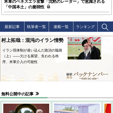
米軍のベネズエラ攻撃「沈黙のレーダー」で意識される
「中国本土」の脆弱性
最新記事
執筆者一覧
連載一覧
ランキング
村上拓哉：混沌のイラン情勢
イラン現体制が迷い込んだ政治の隘路
（上）――欠ける展望、失われる秩
序、米軍介入の可能性
無料公開中の記事