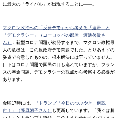
に最大の「ライバル」が出現することに――。
マクロン政治への「反発デモ」から考える「連帯」と
「デモクラシー」（ヨーロッパの部屋・渡邊啓貴さ
ん）
：新型コロナ問題が勃発するまで、マクロン政権最
大の危機は、この反政府デモ問題でした。とりあえずの
妥協で合意したものの、根本解決には至っていません。
目下はコロナ問題で国民の目も逸れていますが、フラン
スの年金問題、デモクラシーの観点から考察する必要が
あります。
金曜17時には、
『トランプ「今日のつぶやき」解説
付！』（藤原朝子さん）
も更新しています。「我々は勝
つ！」とトランプ大統領。このような分かりやすいメッ