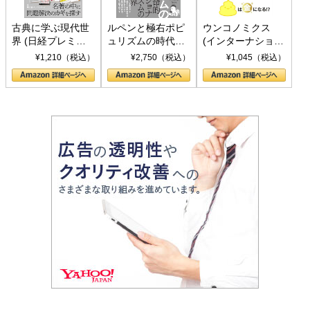
古典に学ぶ現代世
ルペンと極右ポピ
ウンコノミクス
界 (日経プレミア
ュリズムの時代：
(インターナショナ
シリーズ)
〈ヤヌス〉の二つ
ル新書)
¥1,210（税込）
¥2,750（税込）
¥1,045（税込）
の顔