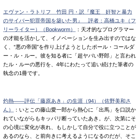
エヴァン・ラトリフ 竹田 円・訳『魔王 奸智と暴力
のサイバー犯罪帝国を築いた男』 評者：高橋ユキ（フ
リーライター）（Bookworm）
：天才的なプログラマー
の才能を活かして、イノベーションを生み出すのではな
く、“悪の帝国”を作り上げようとしたポール・コールダ
ー・ル・ルー。彼を知る者に「超ヤバい野郎」と言われ
たル・ルーの悪行を、4年にわたって追い続けた筆者の
執念の1冊です。
灼熱――評伝「藤原あき」の生涯（94）（佐野美和さ
ん）
：いとこの藤山愛一郎から熱心に「出馬」を口説か
れていながらもキッパリ断っていたあき。が、次第にそ
の心境に変化が表れ、もしかして自分で役に立つことが
あるのなら、と前向きに考えるようになるのだが、そこ