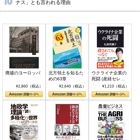
10
ナス」とも言われる理由
廃墟のヨーロッパ
北方領土を知るた
ウクライナ企業の
めの63章
死闘 (産経セレク
ト S 039)
¥2,860（税込）
¥2,640（税込）
¥1,210（税込）