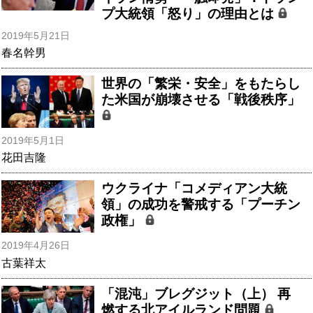
プ大統領「怒り」の理由とは
2019年5月21日
春名幹男
世界の「繁栄・安全」をもたらし
た米国が崩壊させる「戦後秩序」
2019年5月1日
花田吉隆
ウクライナ「コメディアン大統
領」の成功を警戒する「プーチン
政権」
2019年4月26日
古葉祥太
「混沌」ブレグジット（上） 再
燃する北アイルランド問題