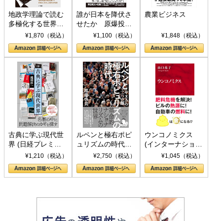
地政学理論で読む
誰が日本を降伏さ
農業ビジネス
多極化する世界：
せたか 原爆投
トランプとBRICS
下、ソ連参戦、そ
¥1,870（税込）
¥1,100（税込）
¥1,848（税込）
の挑戦
して聖断 (PHP新
書)
古典に学ぶ現代世
ルペンと極右ポピ
ウンコノミクス
界 (日経プレミア
ュリズムの時代：
(インターナショナ
シリーズ)
〈ヤヌス〉の二つ
ル新書)
¥1,210（税込）
¥2,750（税込）
¥1,045（税込）
の顔