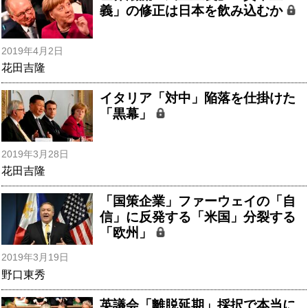
義」の修正は日本を飲み込むか
2019年4月2日
花田吉隆
イタリア「対中」陥落を仕掛けた
「黒幕」
2019年3月28日
花田吉隆
「国策企業」ファーウェイの「自
信」に反発する「米国」分裂する
「欧州」
2019年3月19日
野口東秀
英議会「離脱延期」採択で本当に