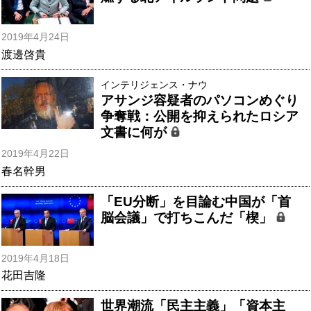
2019年4月24日
渡邊啓貴
インテリジェンス・ナウ
アサンジ容疑者のパソコンめぐり
争奪戦：公開を抑えられたロシア
文書に何が
2019年4月22日
春名幹男
「EU分断」を目論む中国が「首
脳会議」で打ちこんだ「楔」
2019年4月18日
花田吉隆
世界潮流「民主主義」「資本主