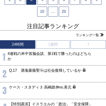
10
…
20
注目記事ランキング
ランキング一覧
24時間
1週間
f
1
4連戦の米中首脳会談、第1戦で勝ったのはどちら
か
2
Q.17 酒鬼薔薇聖斗は社会復帰しているか
3
ケース・スタディ３ 高嶋政伸vs.美元
【特別講演】イスラエルの「政治」「安全保障」