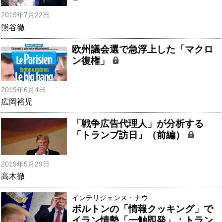
2019年7月22日
熊谷徹
欧州議会選で急浮上した「マクロ
ン復権」
2019年6月4日
広岡裕児
「戦争広告代理人」が分析する
「トランプ訪日」（前編）
2019年5月29日
高木徹
インテリジェンス・ナウ
ボルトンの「情報クッキング」で
イラン情勢「一触即発」：トラン