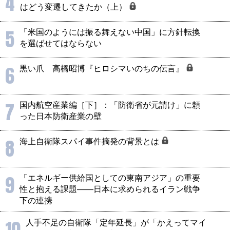
4
はどう変遷してきたか（上）
5
「米国のようには振る舞えない中国」に方針転換
を選ばせてはならない
6
黒い爪 高橋昭博『ヒロシマいのちの伝言』
7
国内航空産業編［下］：「防衛省が元請け」に頼
った日本防衛産業の壁
8
海上自衛隊スパイ事件摘発の背景とは
9
「エネルギー供給国としての東南アジア」の重要
性と抱える課題――日本に求められるイラン戦争
下の連携
人手不足の自衛隊「定年延長」が「かえってマイ