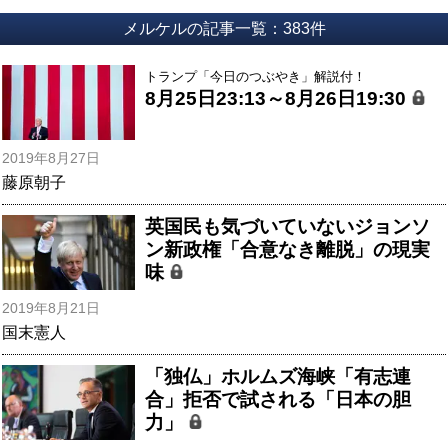
メルケルの記事一覧：383件
トランプ「今日のつぶやき」解説付！
8月25日23:13～8月26日19:30
2019年8月27日
藤原朝子
英国民も気づいていないジョンソ
ン新政権「合意なき離脱」の現実
味
2019年8月21日
国末憲人
「独仏」ホルムズ海峡「有志連
合」拒否で試される「日本の胆
力」