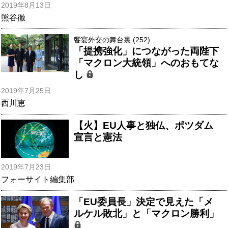
2019年8月13日
熊谷徹
饗宴外交の舞台裏 (252)
「提携強化」につながった両陛下
「マクロン大統領」へのおもてな
し
2019年7月25日
西川恵
【火】EU人事と独仏、ポツダム
宣言と憲法
2019年7月23日
フォーサイト編集部
「EU委員長」決定で見えた「メ
ルケル敗北」と「マクロン勝利」