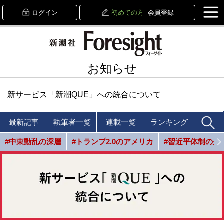
ログイン
初めての方
会員登録
お知らせ
新サービス「新潮QUE」への統合について
最新記事
執筆者一覧
連載一覧
ランキング
#中東動乱の深層
#トランプ2.0のアメリカ
#習近平体制の光