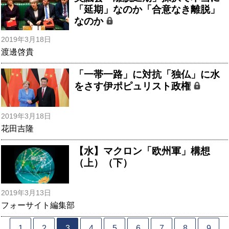
「延期」なのか「合意なき離脱」
なのか
2019年3月18日
渡邊啓貴
「一帯一路」に対抗「独仏」に水
をさす伊ポピュリスト政権
2019年3月18日
花田吉隆
【水】マクロン「欧州軍」構想
（上）（下）
2019年3月13日
フォーサイト編集部
1
2
3
4
5
6
7
8
9