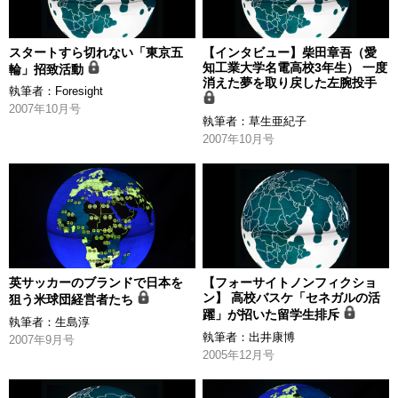
スタートすら切れない「東京五
【インタビュー】柴田章吾（愛
知工業大学名電高校3年生） 一度
輪」招致活動
消えた夢を取り戻した左腕投手
執筆者：
Foresight
2007年10月号
執筆者：
草生亜紀子
2007年10月号
英サッカーのブランドで日本を
【フォーサイトノンフィクショ
ン】 高校バスケ「セネガルの活
狙う米球団経営者たち
躍」が招いた留学生排斥
執筆者：
生島淳
執筆者：
出井康博
2007年9月号
2005年12月号