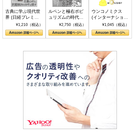
古典に学ぶ現代世
ルペンと極右ポピ
ウンコノミクス
界 (日経プレミア
ュリズムの時代：
(インターナショナ
シリーズ)
〈ヤヌス〉の二つ
ル新書)
¥1,210（税込）
¥2,750（税込）
¥1,045（税込）
の顔