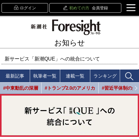
ログイン
初めての方
会員登録
お知らせ
新サービス「新潮QUE」への統合について
最新記事
執筆者一覧
連載一覧
ランキング
#中東動乱の深層
#トランプ2.0のアメリカ
#習近平体制の光