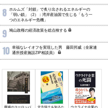
8
ホルムズ「封鎖」で炙り出されるエネルギーの
「弱い鎖」（2）：湾岸産油国で生じる「もう一
つのエネルギー危機」
9
鳩山政権の経済政策を総点検する
10
幸福なレイオフを実現した男 藤田邦威（全家連
通所授産施設ZIP相談員）
廃墟のヨーロッパ
北方領土を知るた
ウクライナ企業の