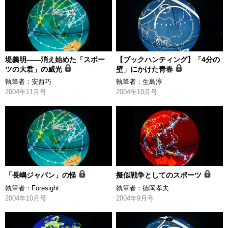
堤義明――消え始めた「スポー
【ブックハンティング】「4分の
ツの大君」の威光
壁」にかけた青春
執筆者：
安西巧
執筆者：
生島淳
2004年11月号
2004年10月号
「長嶋ジャパン」の怪
擬似戦争としてのスポーツ
執筆者：
Foresight
執筆者：
徳岡孝夫
2004年10月号
2004年9月号