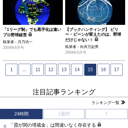
「1リーグ制」でも黒字化は遠い
【ブックハンティング】 ビリ
ー・ビーンが変えたのは、野球
プロ野球経営
だけじゃない！
執筆者：
月乃功一
執筆者：
向井万起男
2004年8月号
2004年5月号
1
…
11
12
13
14
15
16
17
注目記事ランキング
ランキング一覧
24時間
1週間
f
「霞が関の埋蔵金」は間違いなく存在する