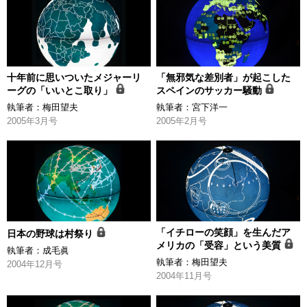
十年前に思いついたメジャーリ
「無邪気な差別者」が起こした
ーグの「いいとこ取り」
スペインのサッカー騒動
執筆者：
梅田望夫
執筆者：
宮下洋一
2005年3月号
2005年2月号
「イチローの笑顔」を生んだア
日本の野球は村祭り
メリカの「受容」という美質
執筆者：
成毛眞
執筆者：
梅田望夫
2004年12月号
2004年11月号