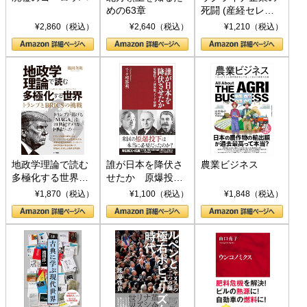
めの63章
死闘 (産経セレク
ト S 039)
¥2,860（税込）
¥2,640（税込）
¥1,210（税込）
地政学理論で読む
誰が日本を降伏さ
農業ビジネス
多極化する世界：
せたか 原爆投
トランプとBRICS
下、ソ連参戦、そ
¥1,870（税込）
¥1,100（税込）
¥1,848（税込）
の挑戦
して聖断 (PHP新
書)