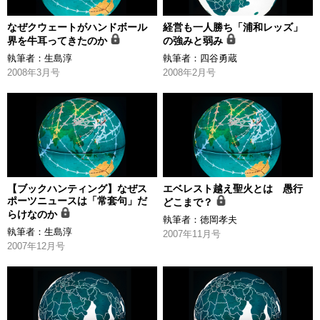
なぜクウェートがハンドボール
経営も一人勝ち「浦和レッズ」
界を牛耳ってきたのか
の強みと弱み
執筆者：
生島淳
執筆者：
四谷勇蔵
2008年3月号
2008年2月号
【ブックハンティング】なぜス
エベレスト越え聖火とは 愚行
ポーツニュースは「常套句」だ
どこまで？
らけなのか
執筆者：
徳岡孝夫
執筆者：
生島淳
2007年11月号
2007年12月号