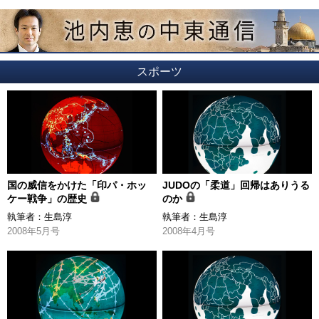
スポーツ
国の威信をかけた「印パ・ホッ
JUDOの「柔道」回帰はありうる
ケー戦争」の歴史
のか
執筆者：
生島淳
執筆者：
生島淳
2008年5月号
2008年4月号