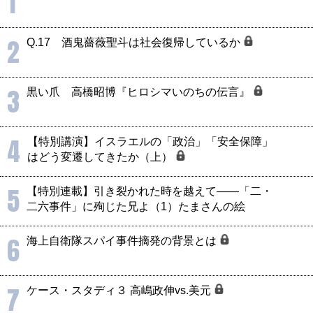
1
2
Q.17 酒鬼薔薇聖斗は社会復帰しているか
3
黒い爪 高橋昭博『ヒロシマいのちの伝言』
4
【特別講演】イスラエルの「政治」「安全保障」
はどう変遷してきたか（上）
5
【特別連載】引き裂かれた時を越えて――「二・
二六事件」に殉じた兄よ（1）たまさんの絵
6
海上自衛隊スパイ事件摘発の背景とは
7
ケース・スタディ３ 高嶋政伸vs.美元