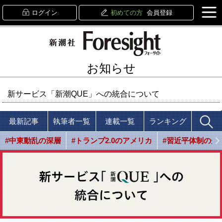
ログイン
初めての方
会員登録
お知らせ
新サービス「新潮QUE」への統合について
最新記事
執筆者一覧
連載一覧
ランキング
#中東動乱の深層
#トランプ2.0のアメリカ
#習近平体制の光