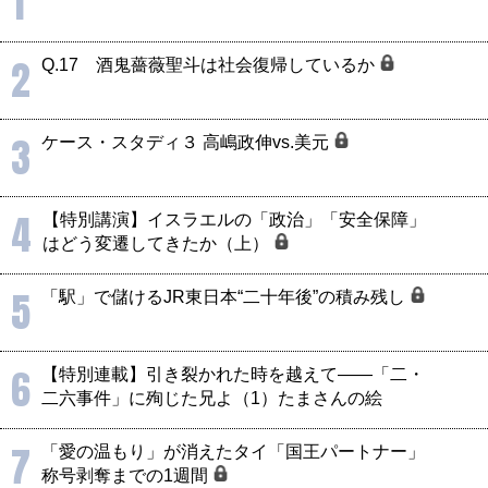
1
2
Q.17 酒鬼薔薇聖斗は社会復帰しているか
3
ケース・スタディ３ 高嶋政伸vs.美元
4
【特別講演】イスラエルの「政治」「安全保障」
はどう変遷してきたか（上）
5
「駅」で儲けるJR東日本“二十年後”の積み残し
6
【特別連載】引き裂かれた時を越えて――「二・
二六事件」に殉じた兄よ（1）たまさんの絵
7
「愛の温もり」が消えたタイ「国王パートナー」
称号剥奪までの1週間