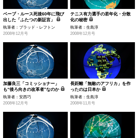
ベーブ・ルース死後60年に飛び
テニス有力選手の若年化・分散
出した「ふたつの新証言」
化の秘密
執筆者：
ブラッド・レフトン
執筆者：
生島淳
2008年12月号
2008年12月号
加藤良三「コミッショナー」
長距離「無敵のアフリカ」を作
も“後ろ向きの改革者”なのか
ったのは日本か
執筆者：
安西巧
執筆者：
生島淳
2008年12月号
2008年11月号