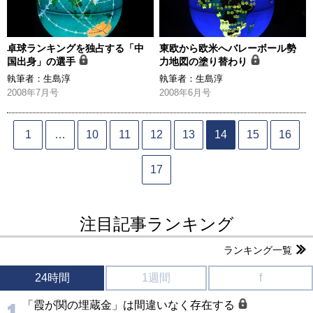
卓球ランキングを独占する「中
東欧から欧米へバレーボール勢
国出身」の選手
力地図の塗り替わり
執筆者：
生島淳
執筆者：
生島淳
2008年7月号
2008年6月号
1
…
10
11
12
13
14
15
16
17
注目記事ランキング
ランキング一覧
24時間
1週間
f
「霞が関の埋蔵金」は間違いなく存在する