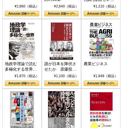
ト S 039)
¥2,860（税込）
¥2,640（税込）
¥1,210（税込）
地政学理論で読む
誰が日本を降伏さ
農業ビジネス
多極化する世界：
せたか 原爆投
トランプとBRICS
下、ソ連参戦、そ
¥1,870（税込）
¥1,100（税込）
¥1,848（税込）
の挑戦
して聖断 (PHP新
書)