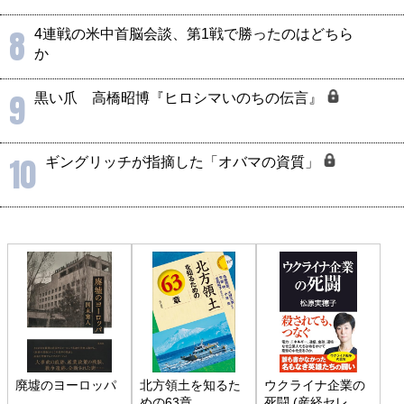
8
4連戦の米中首脳会談、第1戦で勝ったのはどちら
か
9
黒い爪 高橋昭博『ヒロシマいのちの伝言』
10
ギングリッチが指摘した「オバマの資質」
廃墟のヨーロッパ
北方領土を知るた
ウクライナ企業の
めの63章
死闘 (産経セレク