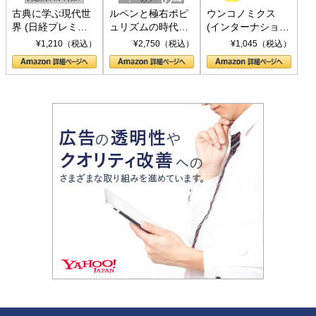
古典に学ぶ現代世
ルペンと極右ポピ
ウンコノミクス
界 (日経プレミア
ュリズムの時代：
(インターナショナ
シリーズ)
〈ヤヌス〉の二つ
ル新書)
¥1,210（税込）
¥2,750（税込）
¥1,045（税込）
の顔