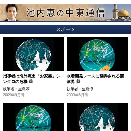
スポーツ
指導者は海外流出「お家芸」シ
水着開発レースに翻弄される競
ンクロの危機
泳界
執筆者：
生島淳
執筆者：
生島淳
2009年9月号
2009年8月号