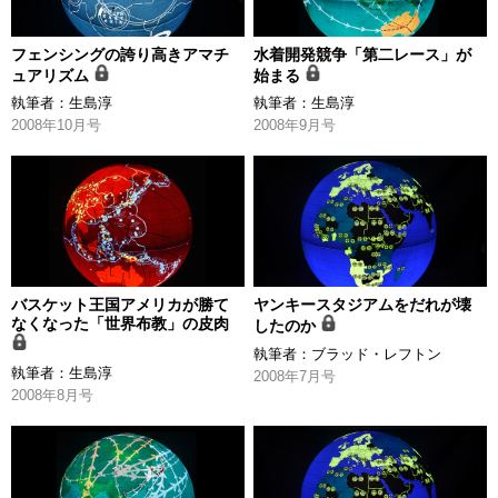
フェンシングの誇り高きアマチ
水着開発競争「第二レース」が
ュアリズム
始まる
執筆者：
生島淳
執筆者：
生島淳
2008年10月号
2008年9月号
バスケット王国アメリカが勝て
ヤンキースタジアムをだれが壊
なくなった「世界布教」の皮肉
したのか
執筆者：
ブラッド・レフトン
執筆者：
生島淳
2008年7月号
2008年8月号