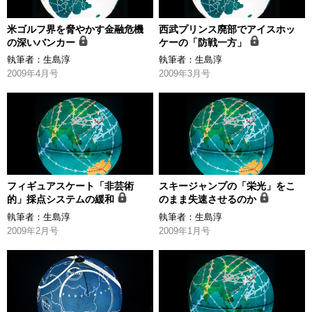
米ゴルフ界を脅やかす金融危機
西武プリンス廃部でアイスホッ
の深いバンカー
ケーの「防戦一方」
執筆者：
生島淳
執筆者：
生島淳
2009年4月号
2009年3月号
フィギュアスケート「非芸術
スキージャンプの「栄光」をこ
的」採点システムの緩和
のまま失速させるのか
執筆者：
生島淳
執筆者：
生島淳
2009年2月号
2009年1月号