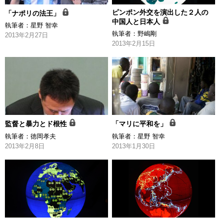
ピンポン外交を演出した２人の
「ナポリの法王」
中国人と日本人
執筆者：
星野 智幸
執筆者：
野嶋剛
2013年2月27日
2013年2月15日
監督と暴力とド根性
「マリに平和を」
執筆者：
徳岡孝夫
執筆者：
星野 智幸
2013年2月8日
2013年1月30日