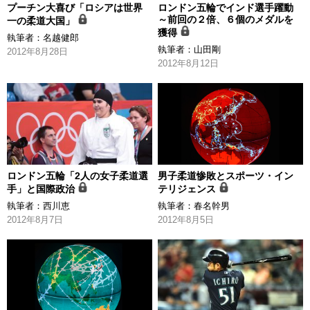
プーチン大喜び「ロシアは世界
ロンドン五輪でインド選手躍動
～前回の２倍、６個のメダルを
一の柔道大国」
獲得
執筆者：
名越健郎
執筆者：
山田剛
2012年8月28日
2012年8月12日
ロンドン五輪「2人の女子柔道選
男子柔道惨敗とスポーツ・イン
手」と国際政治
テリジェンス
執筆者：
西川恵
執筆者：
春名幹男
2012年8月7日
2012年8月5日