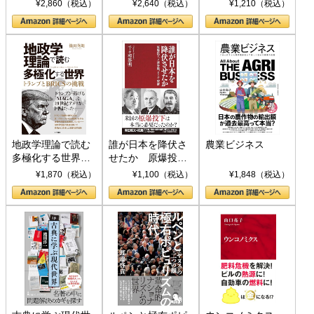
¥2,860（税込）
¥2,640（税込）
¥1,210（税込）
地政学理論で読む
誰が日本を降伏さ
農業ビジネス
多極化する世界：
せたか 原爆投
トランプとBRICS
下、ソ連参戦、そ
¥1,870（税込）
¥1,100（税込）
¥1,848（税込）
の挑戦
して聖断 (PHP新
書)