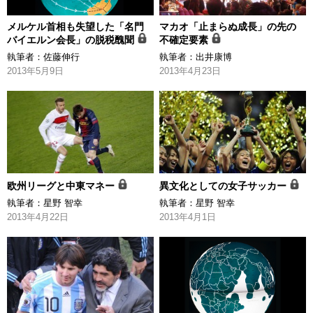
メルケル首相も失望した「名門
マカオ「止まらぬ成長」の先の
バイエルン会長」の脱税醜聞
不確定要素
執筆者：
佐藤伸行
執筆者：
出井康博
2013年5月9日
2013年4月23日
欧州リーグと中東マネー
異文化としての女子サッカー
執筆者：
星野 智幸
執筆者：
星野 智幸
2013年4月22日
2013年4月1日