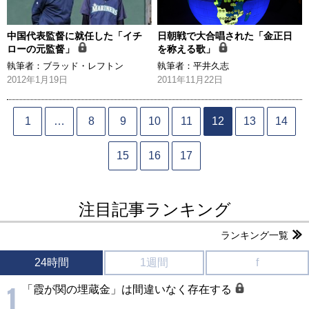
中国代表監督に就任した「イチ
日朝戦で大合唱された「金正日
ローの元監督」
を称える歌」
執筆者：
ブラッド・レフトン
執筆者：
平井久志
2012年1月19日
2011年11月22日
1
…
8
9
10
11
12
13
14
15
16
17
注目記事ランキング
ランキング一覧
24時間
1週間
f
1
「霞が関の埋蔵金」は間違いなく存在する