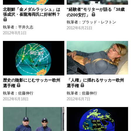
北朝鮮「金メダルラッシュ」は
“経験者”モリターが語る「38歳
張成沢・崔龍海両氏に好材料？
の200安打」
執筆者：
ブラッド・レフトン
執筆者：
平井久志
2012年6月21日
2012年8月1日
歴史の陰影にじむサッカー欧州
「人権」に揺れるサッカー欧州
選手権
選手権
執筆者：
佐藤伸行
執筆者：
佐藤伸行
2012年6月18日
2012年6月7日