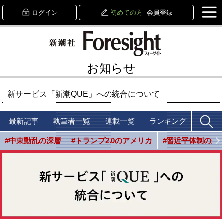
ログイン
初めての方
会員登録
お知らせ
新サービス「新潮QUE」への統合について
最新記事
執筆者一覧
連載一覧
ランキング
#中東動乱の深層
#トランプ2.0のアメリカ
#習近平体制の光