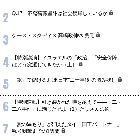
2
Q.17 酒鬼薔薇聖斗は社会復帰しているか
3
ケース・スタディ３ 高嶋政伸vs.美元
4
【特別講演】イスラエルの「政治」「安全保障」
はどう変遷してきたか（上）
5
「駅」で儲けるJR東日本“二十年後”の積み残し
6
【特別連載】引き裂かれた時を越えて――「二・
二六事件」に殉じた兄よ（1）たまさんの絵
7
「愛の温もり」が消えたタイ「国王パートナー」
称号剥奪までの1週間