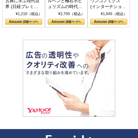
古典に学ぶ現代世
ルペンと極右ポピ
ウンコノミクス
界 (日経プレミア
ュリズムの時代：
(インターナショナ
シリーズ)
〈ヤヌス〉の二つ
ル新書)
¥1,210（税込）
¥2,750（税込）
¥1,045（税込）
の顔