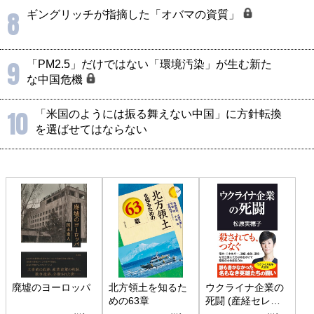
8
ギングリッチが指摘した「オバマの資質」
9
「PM2.5」だけではない「環境汚染」が生む新た
な中国危機
10
「米国のようには振る舞えない中国」に方針転換
を選ばせてはならない
廃墟のヨーロッパ
北方領土を知るた
ウクライナ企業の
めの63章
死闘 (産経セレク
ト S 039)