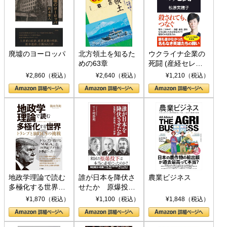
廃墟のヨーロッパ
北方領土を知るた
ウクライナ企業の
めの63章
死闘 (産経セレク
ト S 039)
¥2,860（税込）
¥2,640（税込）
¥1,210（税込）
地政学理論で読む
誰が日本を降伏さ
農業ビジネス
多極化する世界：
せたか 原爆投
トランプとBRICS
下、ソ連参戦、そ
¥1,870（税込）
¥1,100（税込）
¥1,848（税込）
の挑戦
して聖断 (PHP新
書)