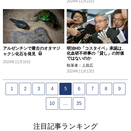
2024年11月22日
アルゼンチンで最古のオタマジ
明治HD「コスタイベ」承認は、
化血研不祥事の「貸し」の対価
ャクシ化石を発見
ではないのか
2024年11月16日
執筆者：
上昌広
2024年11月13日
1
2
3
4
5
6
7
8
9
10
…
35
注目記事ランキング