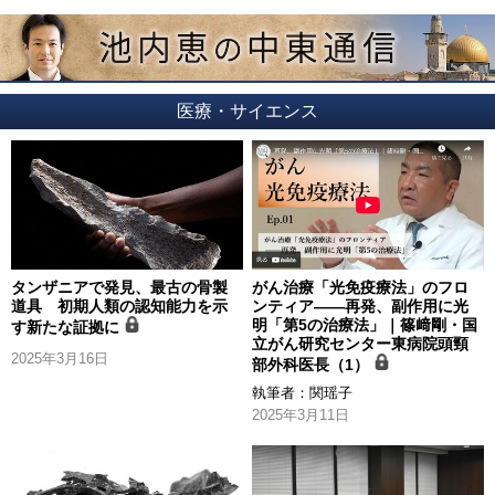
医療・サイエンス
タンザニアで発見、最古の骨製
がん治療「光免疫療法」のフロ
道具 初期人類の認知能力を示
ンティア――再発、副作用に光
明「第5の治療法」｜篠﨑剛・国
す新たな証拠に
立がん研究センター東病院頭頸
2025年3月16日
部外科医長（1）
執筆者：
関瑶子
2025年3月11日