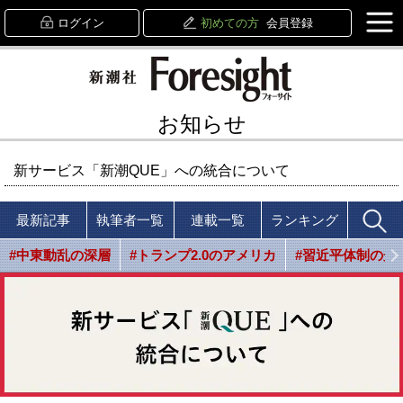
ログイン
初めての方
会員登録
お知らせ
新サービス「新潮QUE」への統合について
最新記事
執筆者一覧
連載一覧
ランキング
#中東動乱の深層
#トランプ2.0のアメリカ
#習近平体制の光