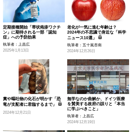
定期接種開始「帯状疱疹ワクチ
老化が一気に進む年齢は？
ン」に期待される一部「認知
2024年の不思議で身近な「科学
症」への予防効果
ニュース10選」
執筆者：
上昌広
執筆者：
五十嵐杏南
2025年1月13日
2024年12月26日
糞や嘔吐物の化石が明かす「恐
無学なのか曲解か、ドイツ医療
を賛美する政府の誤りと「本当
竜が支配者に君臨するまで」
に学ぶべきこと」
2024年12月21日
執筆者：
上昌広
2024年12月19日