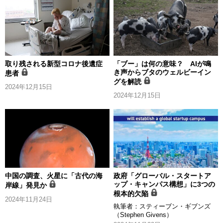
取り残される新型コロナ後遺症
「ブー」は何の意味？ AIが鳴
き声からブタのウェルビーイン
患者
グを解読
2024年12月15日
2024年12月15日
中国の調査、火星に「古代の海
政府「グローバル・スタートア
ップ・キャンパス構想」に3つの
岸線」発見か
根本的欠陥
2024年11月24日
執筆者：
スティーブン・ギブンズ
（Stephen Givens）