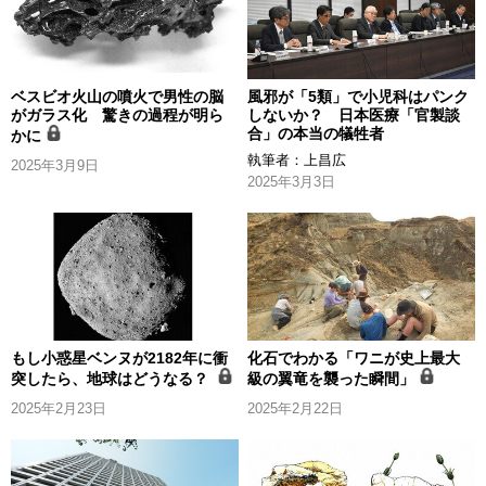
ベスビオ火山の噴火で男性の脳
風邪が「5類」で小児科はパンク
がガラス化 驚きの過程が明ら
しないか？ 日本医療「官製談
合」の本当の犠牲者
かに
執筆者：
上昌広
2025年3月9日
2025年3月3日
もし小惑星ベンヌが2182年に衝
化石でわかる「ワニが史上最大
突したら、地球はどうなる？
級の翼竜を襲った瞬間」
2025年2月23日
2025年2月22日