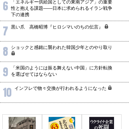
6
「エネルギー供給国としての東南アジア」の重要
性と抱える課題――日本に求められるイラン戦争
下の連携
7
黒い爪 高橋昭博『ヒロシマいのちの伝言』
8
ショックと感銘に襲われた韓国少年とのやり取り
9
「米国のようには振る舞えない中国」に方針転換
を選ばせてはならない
10
インフレで物々交換が行われるようになった