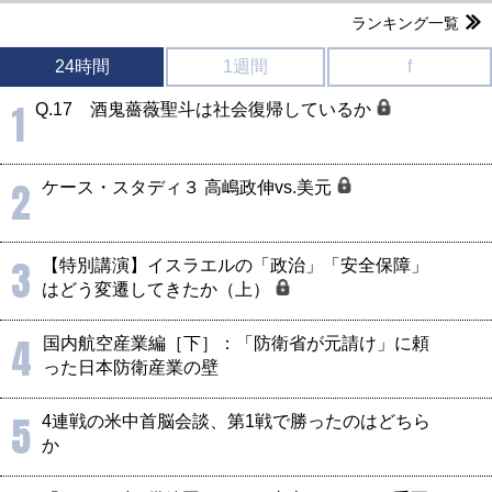
ランキング一覧
24時間
1週間
f
1
Q.17 酒鬼薔薇聖斗は社会復帰しているか
2
ケース・スタディ３ 高嶋政伸vs.美元
3
【特別講演】イスラエルの「政治」「安全保障」
はどう変遷してきたか（上）
4
国内航空産業編［下］：「防衛省が元請け」に頼
った日本防衛産業の壁
5
4連戦の米中首脳会談、第1戦で勝ったのはどちら
か