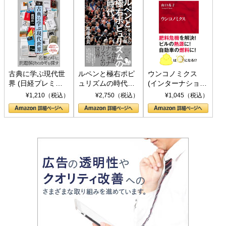
古典に学ぶ現代世
ルペンと極右ポピ
ウンコノミクス
界 (日経プレミア
ュリズムの時代：
(インターナショナ
シリーズ)
〈ヤヌス〉の二つ
ル新書)
¥1,210（税込）
¥2,750（税込）
¥1,045（税込）
の顔