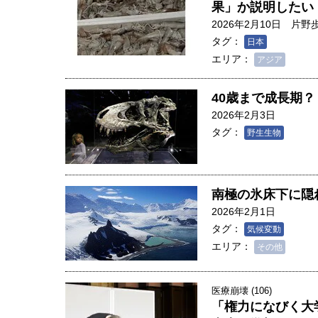
果」か説明したい
2026年2月10日
片野
タグ：
日本
エリア：
アジア
40歳まで成長期
2026年2月3日
タグ：
野生生物
南極の氷床下に隠
2026年2月1日
タグ：
気候変動
エリア：
その他
医療崩壊 (106)
「権力になびく大