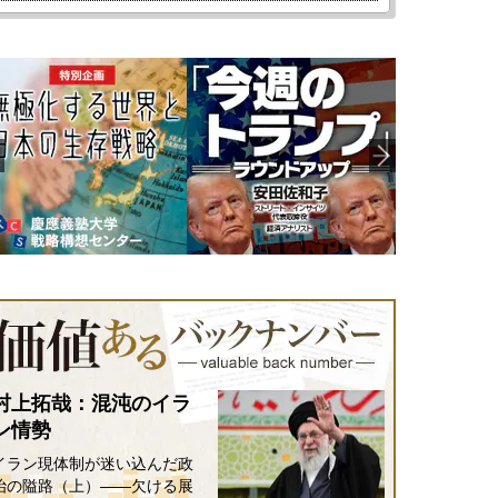
村上拓哉：混沌のイラ
ン情勢
イラン現体制が迷い込んだ政
治の隘路（上）――欠ける展