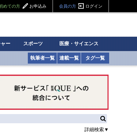
初めての方
お申込み
会員の方
ログイン
チャー
スポーツ
医療・サイエンス
執筆者一覧
連載一覧
タグ一覧
詳細検索▼