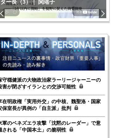
ター長（3）｜ 関瑶子
関瑶子
保守穏健派の大物政治家ラーリージャーニーの
殺害が閉ざすイランとの交渉可能性
李在明政権「実用外交」の中核、魏聖洛・国家
安保室長が異例の「自主派」批判
米軍のベネズエラ攻撃「沈黙のレーダー」で意
識される「中国本土」の脆弱性