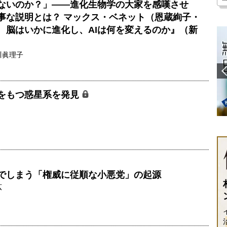
ないのか？」――進化生物学の大家を感嘆させ
見事な説明とは？ マックス・ベネット（恩蔵絢子・
 脳はいかに進化し、AIは何を変えるのか』（新
川眞理子
をもつ惑星系を発見
でしまう「権威に従順な小悪党」の起源
広