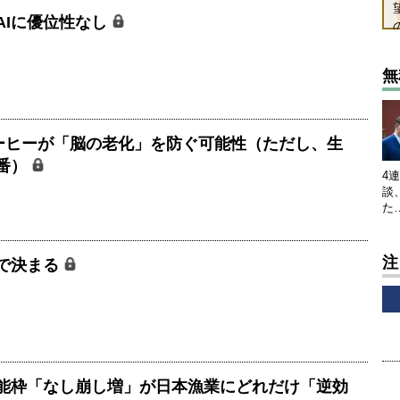
AIに優位性なし
無
コーヒーが「脳の老化」を防ぐ可能性（ただし、生
番）
4
談
た
注
で決まる
能枠「なし崩し増」が日本漁業にどれだけ「逆効