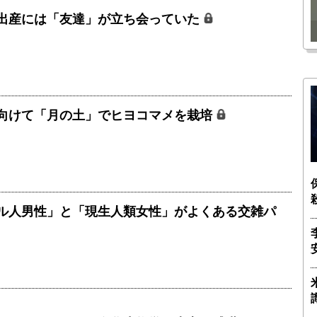
瑶子
ー長（4）｜ 関瑶子
出産には「友達」が立ち会っていた
向けて「月の土」でヒヨコマメを栽培
ル人男性」と「現生人類女性」がよくある交雑パ