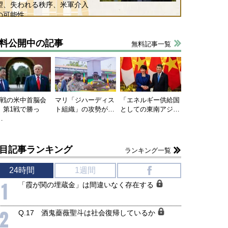
望、失われる秩序、米軍介入
の可能性
料公開中の記事
無料記事一覧
連戦の米中首脳会
マリ「ジハーディス
「エネルギー供給国
、第1戦で勝っ
ト組織」の攻勢が…
としての東南アジ…
…
目記事ランキング
ランキング一覧
24時間
1週間
f
1
「霞が関の埋蔵金」は間違いなく存在する
2
Q.17 酒鬼薔薇聖斗は社会復帰しているか