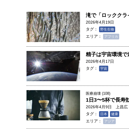
滝で「ロッククラ
2026年4月19日
タグ：
野生生物
エリア：
アフリカ
精子は宇宙環境で
2026年4月17日
タグ：
宇宙
医療崩壊 (108)
1日3〜5杯で長
2026年4月9日
上昌広
人は「地上の太陽」を手にする
タグ：
日本
健康
合発電の現在地――実現・普及
エリア：
アジア
界像」｜江尻晶・東京大学大学