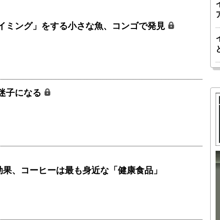
イミング」をする小さな魚、コンゴで発見
迷子になる
寿効果、コーヒーは最も身近な「健康食品」
胎動するゲームチェンジャー「南鳥島レ
か 核融
アアース泥」――日米欧豪による新たな
後の「世
サプライチェーン｜中村謙太郎・東京大
院新領域
学エネルギー・資源フロンティアセンタ