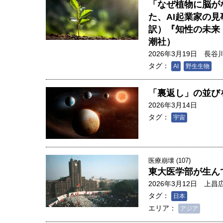
「なぜ植物に脳が
た、AI起業家の
訳）『知性の未来
潮社）
2026年3月19日
長谷
タグ：
AI
野生生物
「裏返し」の並び
2026年3月14日
タグ：
宇宙
医療崩壊 (107)
東大医学部が生ん
2026年3月12日
上昌
タグ：
日本
エリア：
アジア