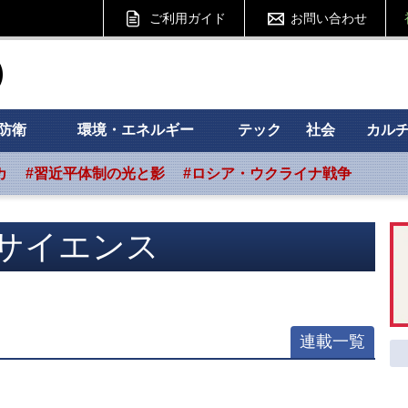
ご利用ガイド
お問い合わせ
ht フォーサイト
防衛
環境・エネルギー
テック
社会
カル
カ
#習近平体制の光と影
#ロシア・ウクライナ戦争
サイエンス
連載一覧