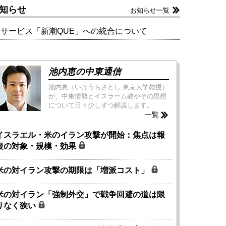
知らせ
お知らせ一覧
新サービス「新潮QUE」への統合について
池内恵の中東通信
池内恵（いけうちさとし 東京大学教授）
が、中東情勢とイスラーム教やその思想
について日々少しずつ解説します。
一覧
イスラエル・米のイラン攻撃が開始：焦点は報
復の対象・規模・効果
米の対イラン攻撃の期限は「増派コスト」
米の対イラン「強制外交」で戦争回避の道は限
りなく狭い