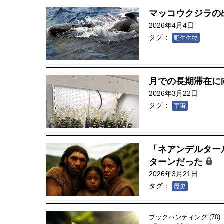
創成科学研究科教授（4）｜ 関
マッコウクジラの
2026年4月4日
タグ：
野生生物
月での長期滞在に
2026年3月22日
タグ：
宇宙
「ネアンデルター
ターンだった
2026年3月21日
タグ：
歴史
ブックハンティング (70)