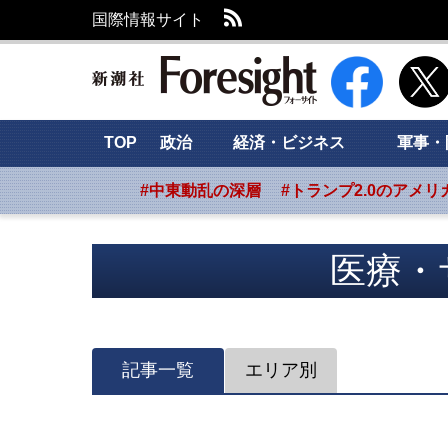
RSS
国際情報サイト
新潮社 Foresig
TOP
政治
経済・ビジネス
軍事・
#中東動乱の深層
#トランプ2.0のアメリ
医療・
記事一覧
エリア別