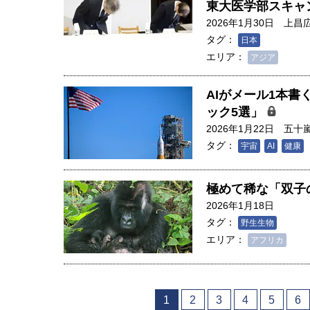
東大医学部スキャ
2026年1月30日
上昌
タグ：
日本
エリア：
アジア
AIがメール1本書
ック5選」
2026年1月22日
五十
タグ：
宇宙
AI
健康
極めて稀な「双子
2026年1月18日
タグ：
野生生物
エリア：
アフリカ
1
2
3
4
5
6