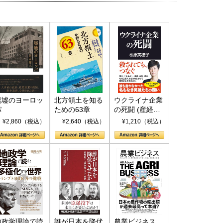
廃墟のヨーロッ
北方領土を知る
ウクライナ企業
パ
ための63章
の死闘 (産経セ
レクト S 039)
¥2,860（税込）
¥2,640（税込）
¥1,210（税込）
地政学理論で読
誰が日本を降伏
農業ビジネス