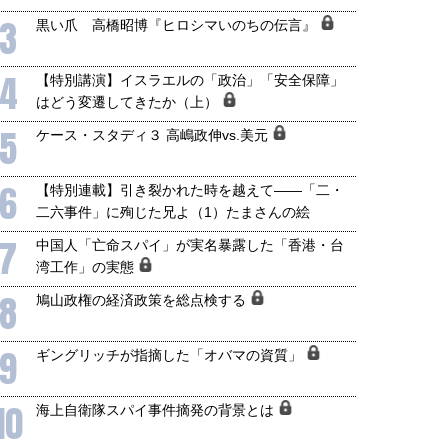
3
黒い爪 高橋昭博『ヒロシマいのちの伝言』
4
【特別講演】イスラエルの「政治」「安全保障」
はどう変遷してきたか（上）
5
ケース・スタディ３ 高嶋政伸vs.美元
6
【特別連載】引き裂かれた時を越えて――「二・
二六事件」に殉じた兄よ（1）たまさんの絵
7
中国人「亡命スパイ」が実名暴露した「香港・台
湾工作」の実態
8
鳩山政権の経済政策を総点検する
9
ギングリッチが指摘した「オバマの資質」
10
海上自衛隊スパイ事件摘発の背景とは