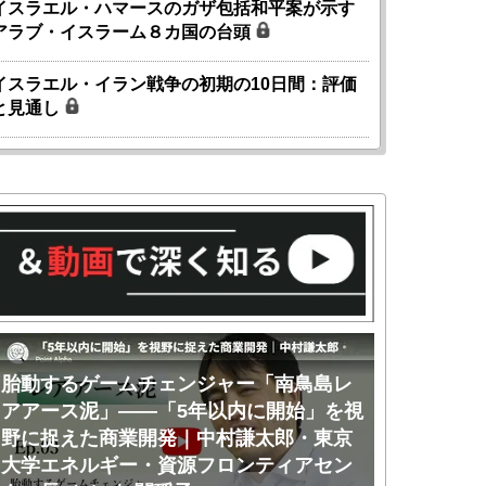
イスラエル・ハマースのガザ包括和平案が示す
アラブ・イスラーム８カ国の台頭
イスラエル・イラン戦争の初期の10日間：評価
と見通し
胎動するゲームチェンジャー「南鳥島レ
胎動するゲ
アアース泥」――「5年以内に開始」を視
アアース泥
野に捉えた商業開発｜中村謙太郎・東京
のか｜中村
大学エネルギー・資源フロンティアセン
ー・資源フ