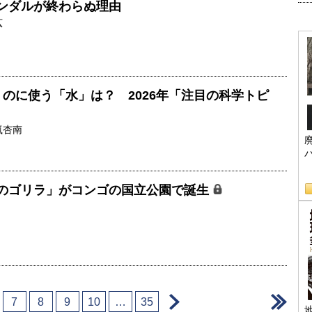
ンダルが終わらぬ理由
広
くのに使う「水」は？ 2026年「注目の科学トピ
嵐杏南
のゴリラ」がコンゴの国立公園で誕生
＞
＞
7
8
9
10
…
35