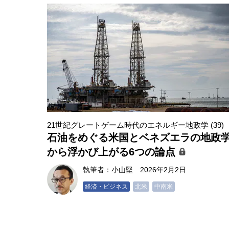
21世紀グレートゲーム時代のエネルギー地政学 (39)
石油をめぐる米国とベネズエラの地政
から浮かび上がる6つの論点
執筆者：
小山堅
2026年2月2日
経済・ビジネス
北米
中南米