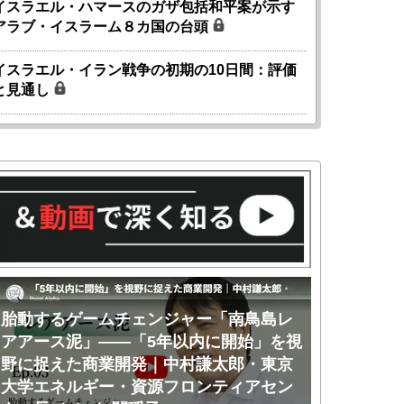
イスラエル・ハマースのガザ包括和平案が示す
アラブ・イスラーム８カ国の台頭
イスラエル・イラン戦争の初期の10日間：評価
と見通し
胎動するゲームチェンジャー「南鳥島レ
胎動するゲ
アアース泥」――「5年以内に開始」を視
アアース泥
野に捉えた商業開発｜中村謙太郎・東京
のか｜中村
大学エネルギー・資源フロンティアセン
ー・資源フ