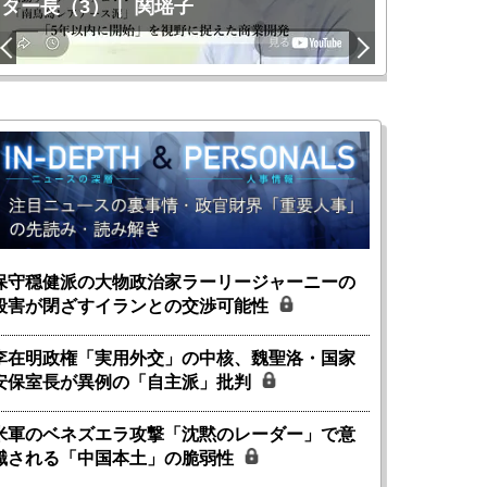
ター長（3）｜ 関瑶子
関瑶子
保守穏健派の大物政治家ラーリージャーニーの
殺害が閉ざすイランとの交渉可能性
李在明政権「実用外交」の中核、魏聖洛・国家
安保室長が異例の「自主派」批判
米軍のベネズエラ攻撃「沈黙のレーダー」で意
識される「中国本土」の脆弱性