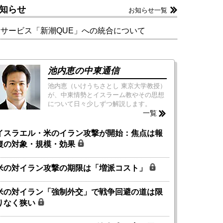
知らせ
お知らせ一覧
新サービス「新潮QUE」への統合について
池内恵の中東通信
池内恵（いけうちさとし 東京大学教授）
が、中東情勢とイスラーム教やその思想
について日々少しずつ解説します。
一覧
イスラエル・米のイラン攻撃が開始：焦点は報
復の対象・規模・効果
米の対イラン攻撃の期限は「増派コスト」
米の対イラン「強制外交」で戦争回避の道は限
りなく狭い