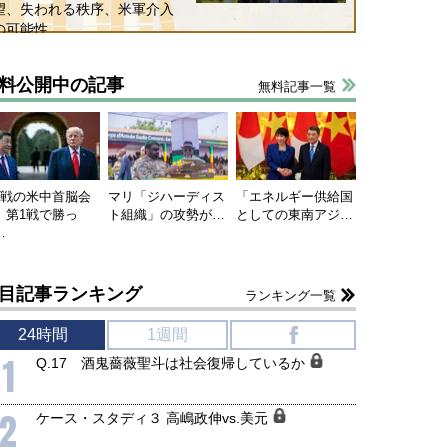
望、失われる秩序、米軍介入
の可能性
料公開中の記事
無料記事一覧
連戦の米中首脳会
マリ「ジハーディス
「エネルギー供給国
、第1戦で勝っ
ト組織」の攻勢が…
としての東南アジ…
…
目記事ランキング
ランキング一覧
24時間
1週間
f
1
Q.17 酒鬼薔薇聖斗は社会復帰しているか
2
ケース・スタディ３ 高嶋政伸vs.美元