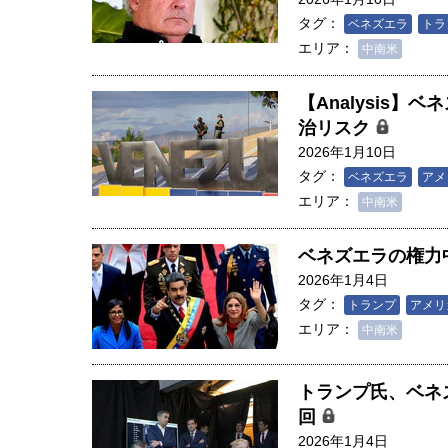
創成科学研究科教授（4）｜ 関
タグ：
ベネズエラ
トラ
エリア：
中南米
【Analysis
治リスク
2026年1月10日
タグ：
ベネズエラ
アメ
エリア：
中南米
ベネズエラの権力
2026年1月4日
タグ：
トランプ
アメリ
エリア：
中南米
トランプ氏、ベネ
回
2026年1月4日