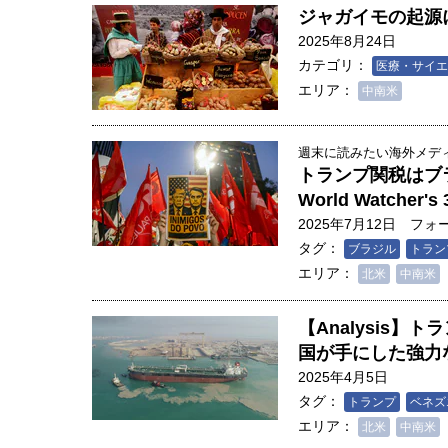
ジャガイモの起源
2025年8月24日
カテゴリ：
医療・サイエ
エリア：
中南米
週末に読みたい海外メディア
トランプ関税はブラ
World Watcher's 
2025年7月12日
フォ
タグ：
ブラジル
トラン
エリア：
北米
中南米
【Analysis
国が手にした強力
2025年4月5日
タグ：
トランプ
ベネズ
エリア：
北米
中南米