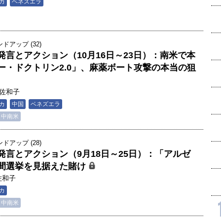
カ
ベネズエラ
アップ (32)
言とアクション（10月16日～23日）：南米で本
ー・ドクトリン2.0」、麻薬ボート攻撃の本当の狙
佐和子
カ
中国
ベネズエラ
中南米
アップ (28)
発言とアクション（9月18日～25日）：「アルゼ
間選挙を見据えた賭け
佐和子
カ
中南米