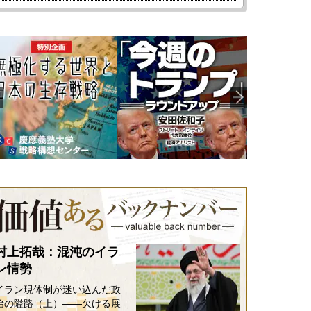
村上拓哉：混沌のイラ
ン情勢
イラン現体制が迷い込んだ政
治の隘路（上）――欠ける展