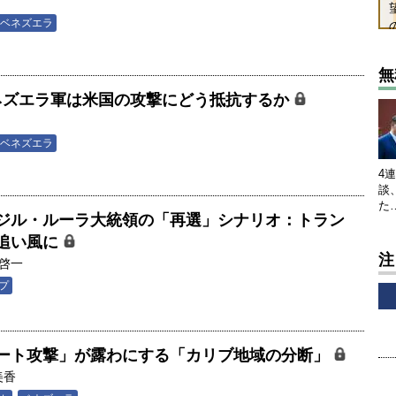
ベネズエラ
無
r】ベネズエラ軍は米国の攻撃にどう抵抗するか
ベネズエラ
4
談
た
ジル・ルーラ大統領の「再選」シナリオ：トラン
追い風に
注
啓一
プ
ート攻撃」が露わにする「カリブ地域の分断」
美香