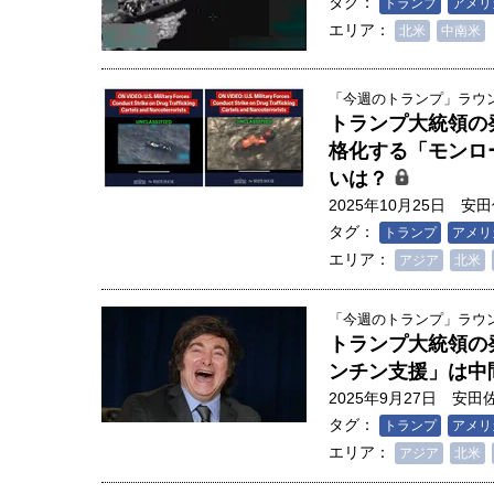
タグ：
トランプ
アメリ
エリア：
北米
中南米
「今週のトランプ」ラウンド
トランプ大統領の発
格化する「モンロ
いは？
2025年10月25日
安田
タグ：
トランプ
アメリ
エリア：
アジア
北米
「今週のトランプ」ラウンド
トランプ大統領の
ンチン支援」は中
2025年9月27日
安田
タグ：
トランプ
アメリ
エリア：
アジア
北米