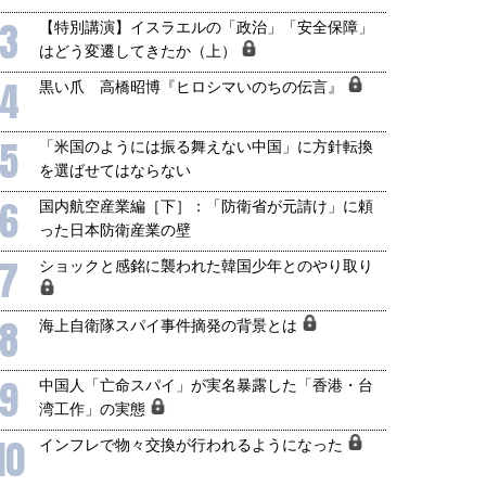
3
【特別講演】イスラエルの「政治」「安全保障」
はどう変遷してきたか（上）
4
黒い爪 高橋昭博『ヒロシマいのちの伝言』
5
「米国のようには振る舞えない中国」に方針転換
を選ばせてはならない
6
国内航空産業編［下］：「防衛省が元請け」に頼
った日本防衛産業の壁
7
ショックと感銘に襲われた韓国少年とのやり取り
8
海上自衛隊スパイ事件摘発の背景とは
9
中国人「亡命スパイ」が実名暴露した「香港・台
湾工作」の実態
10
インフレで物々交換が行われるようになった