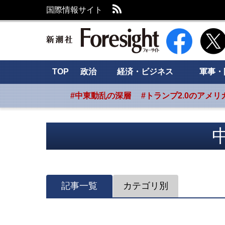
RSS
国際情報サイト
新潮社 Foresig
TOP
政治
経済・ビジネス
軍事・
#中東動乱の深層
#トランプ2.0のアメリ
記事一覧
カテゴリ別