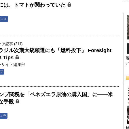
には、トマトが関わっていた
ンス
記事 (211)
ジル次期大統領選にも「燃料投下」 Foresight
3 Tips
ーサイト編集部
プ
】トランプ関税を「ベネズエラ原油の購入国」に――米
な手段
エラ