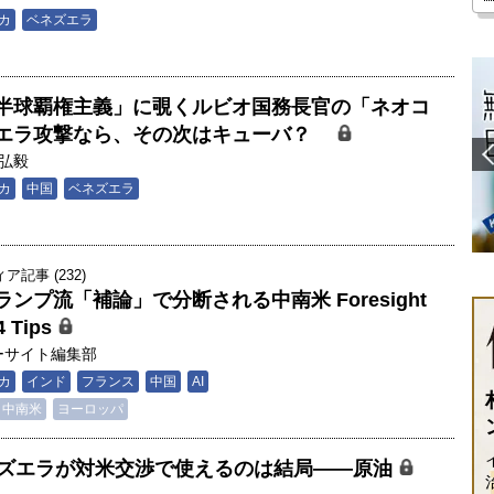
カ
ベネズエラ
半球覇権主義」に覗くルビオ国務長官の「ネオコ
ズエラ攻撃なら、その次はキューバ？
弘毅
カ
中国
ベネズエラ
記事 (232)
ンプ流「補論」で分断される中南米 Foresight
4 Tips
ーサイト編集部
カ
インド
フランス
中国
AI
中南米
ヨーロッパ
】ベネズエラが対米交渉で使えるのは結局――原油