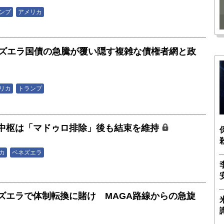
瑶子
ー長（4）｜ 関瑶子
ンプ
アメリカ
】ベネズエラ国債の急騰が覆い隠す複雑な債権者網と政
リカ
トランプ
中枢は「マドゥロ排除」後も結束を維持
カ
ベネズエラ
ズエラで体制転換に賭け MAGA路線からの急旋