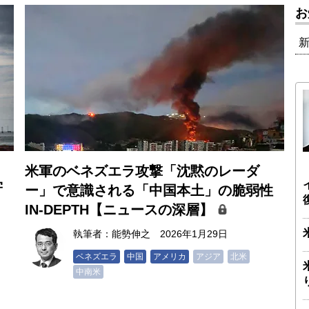
お
米軍のベネズエラ攻撃「沈黙のレーダ
学
ー」で意識される「中国本土」の脆弱性
IN-DEPTH【ニュースの深層】
執筆者：
能勢伸之
2026年1月29日
ベネズエラ
中国
アメリカ
アジア
北米
中南米