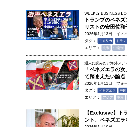
WEEKLY BUSINESS BO
トランプのベネズ
リストの安田佐和
2026年1月13日
イノ
タグ：
アメリカ
トラン
エリア：
北米
中南米
週末に読みたい海外メディア
「ベネズエラの次
て踏まえたい論点 Fores
2026年1月11日
フォ
タグ：
ベネズエラ
中国
エリア：
アジア
中東
人は「地上の太陽」を手にする
【Exclusiv
合発電の現在地――実現・普及
ント、ベネズエラ
界像」｜江尻晶・東京大学大学
2026年1月10日