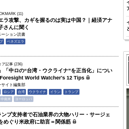
OKMARK (11)
エラ攻撃、カギを握るのは実は中国？｜経済アナ
子さんに聞く
ベーション読書
プ
ベネズエラ
記事 (236)
」「中ロの“台湾・ウクライナ”を正当化」につい
ight World Watcher's 12 Tips
ーサイト編集部
ロシア
台湾
ウクライナ
イラン
トランプ
中南米
ヨーロッパ
胎動するゲームチェンジャー「南鳥島レ
か 核融
アアース泥」――日米欧豪による新たな
e】トランプ支持者で石油業界の大物ハリー・サージェ
後の「世
サプライチェーン｜中村謙太郎・東京大
をめぐり米政府に助言＝関係筋
院新領域
学エネルギー・資源フロンティアセンタ