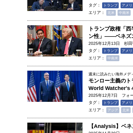
タグ：
トランプ
アメリ
エリア：
北米
中南米
トランプ政権「西
ン性」――ベネ
2025年12月13日
杉田
タグ：
トランプ
アメリ
エリア：
中南米
週末に読みたい海外メディア
モンロー主義のトラ
World Watcher's 
2025年12月7日
フォ
タグ：
トランプ
アメリ
エリア：
アジア
北米
【Analysis