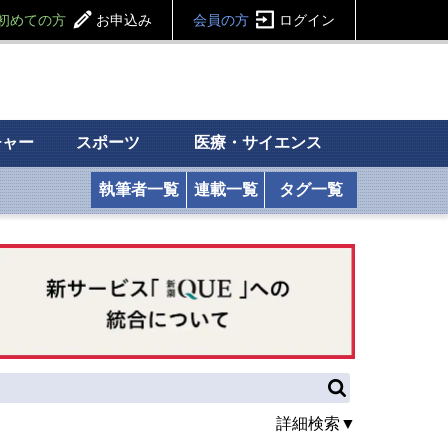
初めての方
お申込み
会員の方
ログイン
チャー
スポーツ
医療・サイエンス
執筆者一覧
連載一覧
タグ一覧
詳細検索▼