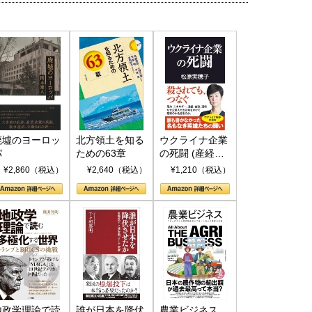
廃墟のヨーロッ
北方領土を知る
ウクライナ企業
パ
ための63章
の死闘 (産経セ
レクト S 039)
¥2,860（税込）
¥2,640（税込）
¥1,210（税込）
地政学理論で読
誰が日本を降伏
農業ビジネス