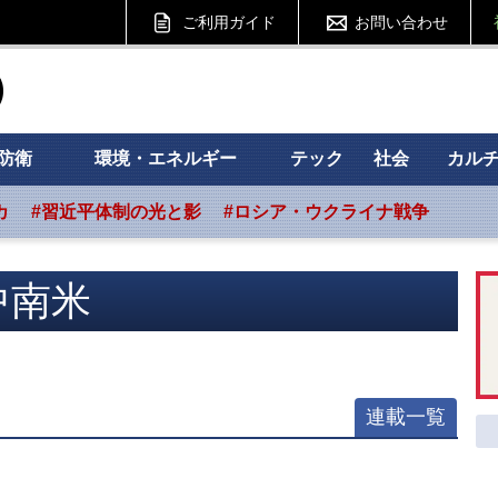
ご利用ガイド
お問い合わせ
ht フォーサイト
防衛
環境・エネルギー
テック
社会
カル
カ
#習近平体制の光と影
#ロシア・ウクライナ戦争
中南米
連載一覧