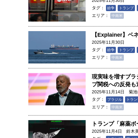
2025年11月30日
タグ：
紛争
トランプ
エリア：
中南米
【Explaine
2025年11月30日
タグ：
紛争
トランプ
エリア：
中南米
現実味を増すブラ
プ関税への反発も
2025年11月14日
菊池
タグ：
ブラジル
トラン
エリア：
中南米
トランプ「麻薬ボ
2025年11月4日
鈴木