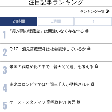
注目記事ランキング
ランキング一覧
24時間
1週間
f
1
「霞が関の埋蔵金」は間違いなく存在する
2
Q.17 酒鬼薔薇聖斗は社会復帰しているか
3
米国の戦略変化の中で「普天間問題」を考える
4
南米コロンビアでは年間三千人が誘拐される
5
ケース・スタディ３ 高嶋政伸vs.美元