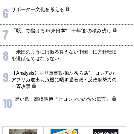
6
サポーター文化を考える
7
「駅」で儲けるJR東日本“二十年後”の積み残し
8
「米国のようには振る舞えない中国」に方針転換
を選ばせてはならない
9
【Analysis】マリ軍事政権の“後ろ盾”、ロシアの
アフリカ進出も危機に晒す過激派・反政府勢力の
一斉攻撃
10
黒い爪 高橋昭博『ヒロシマいのちの伝言』