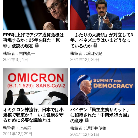
FRB利上げでアジア通貨危機は
「ふたりの大統領」が対立して3
再燃するか：25年を経た「原
年、ベネズエラはいまどうなっ
罪」仮説の現在
ているのか
執筆者：
吉國眞一
執筆者：
坂口安紀
2022年3月1日
2021年12月29日
オミクロン株流行、日本では小
バイデン「民主主義サミット」
規模で収束か？ いま健康を守
に招待された「中南米25カ国」
るために必要な議論とは
の意味
執筆者：
上昌広
執筆者：
遅野井茂雄
2021年12月29日
2021年12月21日