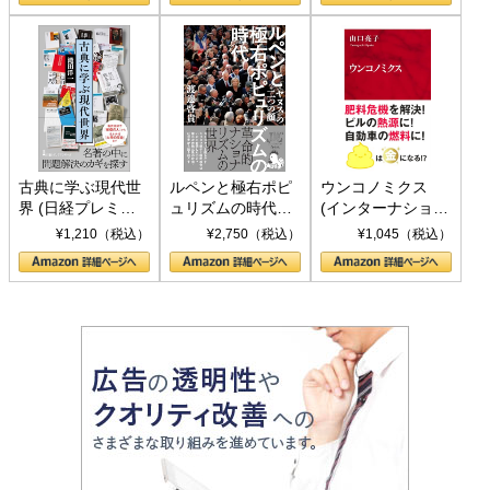
書)
古典に学ぶ現代世
ルペンと極右ポピ
ウンコノミクス
界 (日経プレミア
ュリズムの時代：
(インターナショナ
シリーズ)
〈ヤヌス〉の二つ
ル新書)
¥1,210（税込）
¥2,750（税込）
¥1,045（税込）
の顔