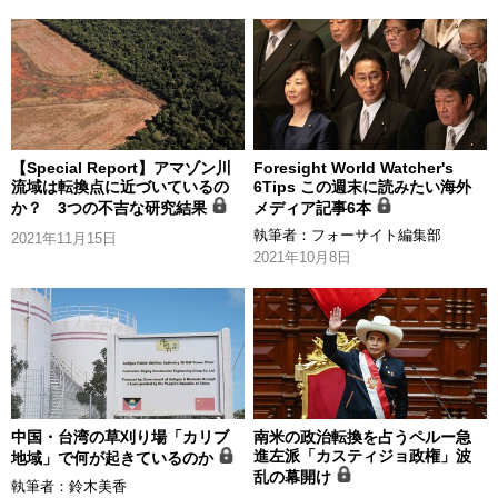
【Special Report】アマゾン川
Foresight World Watcher's
流域は転換点に近づいているの
6Tips この週末に読みたい海外
か？ 3つの不吉な研究結果
メディア記事6本
執筆者：
フォーサイト編集部
2021年11月15日
2021年10月8日
中国・台湾の草刈り場「カリブ
南米の政治転換を占うペルー急
進左派「カスティジョ政権」波
地域」で何が起きているのか
乱の幕開け
執筆者：
鈴木美香