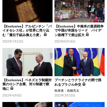
【Exclusive】アルゼンチン「バ
【Exclusive】中南米の貿易戦争
イオセレス社」が世界に売り込
で中国が米国をリード バイデ
む「遺伝子組み換え小麦」
ン政権下で差は拡大
2022年7月13日
2022年6月16日
【Exclusive】ベネズエラ制裁対
プーチンとウクライナの間で揺
策のロシア企業、対ロ制裁で窮
れるブラジル外交
地に
執筆者：
高橋亮太
2022年4月6日
2022年3月10日