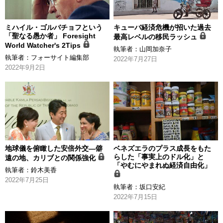
ミハイル・ゴルバチョフという
キューバ経済危機が招いた過去
「聖なる愚か者」 Foresight
最高レベルの移民ラッシュ
World Watcher's 2Tips
執筆者：
山岡加奈子
執筆者：
フォーサイト編集部
2022年7月27日
2022年9月2日
地球儀を俯瞰した安倍外交―僻
ベネズエラのプラス成長をもた
らした「事実上のドル化」と
遠の地、カリブとの関係強化
「やむにやまれぬ経済自由化」
執筆者：
鈴木美香
2022年7月25日
執筆者：
坂口安紀
2022年7月15日