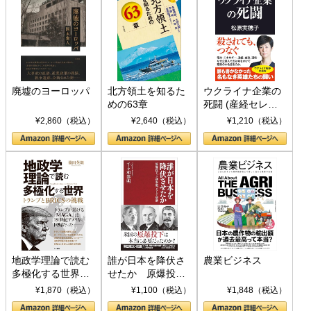
廃墟のヨーロッパ
北方領土を知るた
ウクライナ企業の
めの63章
死闘 (産経セレク
ト S 039)
¥2,860（税込）
¥2,640（税込）
¥1,210（税込）
地政学理論で読む
誰が日本を降伏さ
農業ビジネス
多極化する世界：
せたか 原爆投
トランプとBRICS
下、ソ連参戦、そ
¥1,870（税込）
¥1,100（税込）
¥1,848（税込）
の挑戦
して聖断 (PHP新