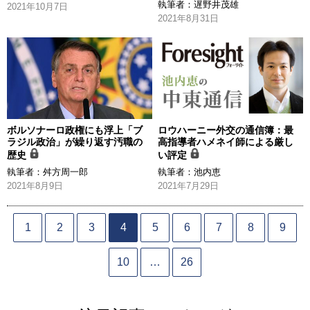
執筆者：
遅野井茂雄
2021年10月7日
2021年8月31日
ボルソナーロ政権にも浮上「ブ
ロウハーニー外交の通信簿：最
ラジル政治」が繰り返す汚職の
高指導者ハメネイ師による厳し
歴史
い評定
執筆者：
舛方周一郎
執筆者：
池内恵
2021年8月9日
2021年7月29日
1
2
3
4
5
6
7
8
9
10
…
26