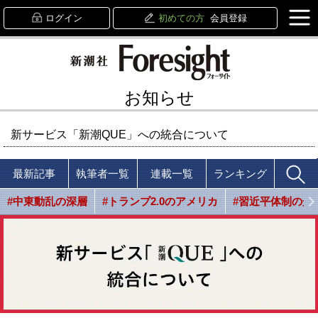
ログイン
初めての方
会員登録
お知らせ
新サービス「新潮QUE」への統合について
最新記事
執筆者一覧
連載一覧
ランキング
#中東動乱の深層
#トランプ2.0のアメリカ
#習近平体制の光