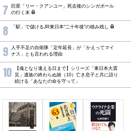
7
巨星「リー・クアンユー」死去後のシンガポール
の行く末
8
「駅」で儲けるJR東日本“二十年後”の積み残し
9
人手不足の自衛隊「定年延長」が「かえってマイ
ナス」とも言われる理由
10
【魂となり逢える日まで】シリーズ「東日本大震
災」遺族の終わらぬ旅（10）亡き息子と共に語り
続ける「あなたの命を守って」