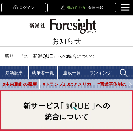
ログイン
初めての方
会員登録
お知らせ
新サービス「新潮QUE」への統合について
最新記事
執筆者一覧
連載一覧
ランキング
#中東動乱の深層
#トランプ2.0のアメリカ
#習近平体制の光