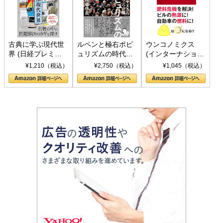
古典に学ぶ現代世
ルペンと極右ポピ
ウンコノミクス
界 (日経プレミア
ュリズムの時代：
(インターナショナ
シリーズ)
〈ヤヌス〉の二つ
ル新書)
¥1,210（税込）
¥2,750（税込）
¥1,045（税込）
の顔