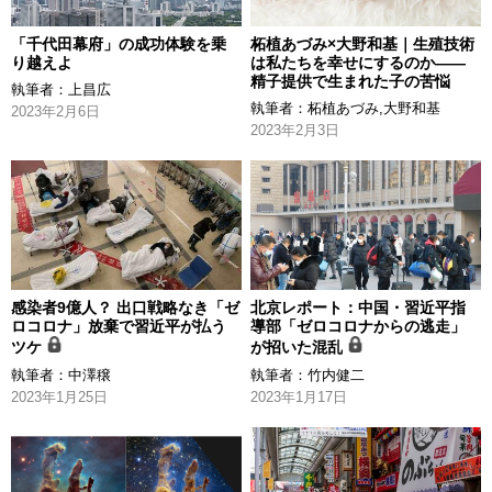
「千代田幕府」の成功体験を乗
柘植あづみ×大野和基｜生殖技術
り越えよ
は私たちを幸せにするのか――
精子提供で生まれた子の苦悩
執筆者：
上昌広
執筆者：
柘植あづみ
,
大野和基
2023年2月6日
2023年2月3日
感染者9億人？ 出口戦略なき「ゼ
北京レポート：中国・習近平指
ロコロナ」放棄で習近平が払う
導部「ゼロコロナからの逃走」
ツケ
が招いた混乱
執筆者：
中澤穣
執筆者：
竹内健二
2023年1月25日
2023年1月17日