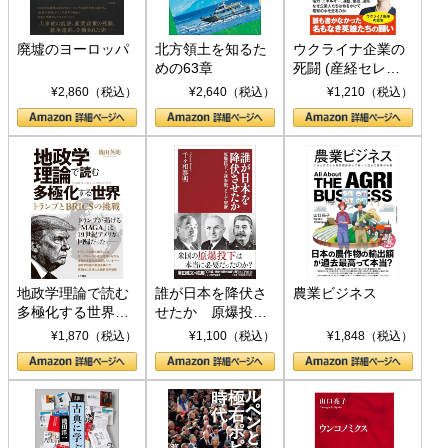
廃墟のヨーロッパ
北方領土を知るた
ウクライナ企業の
めの63章
死闘 (産経セレク
ト S 039)
¥2,860（税込）
¥2,640（税込）
¥1,210（税込）
地政学理論で読む
誰が日本を降伏さ
農業ビジネス
多極化する世界：
せたか 原爆投
トランプとBRICS
下、ソ連参戦、そ
¥1,870（税込）
¥1,100（税込）
¥1,848（税込）
の挑戦
して聖断 (PHP新
書)