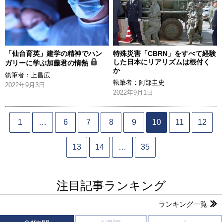
「仙台育英」建学の精神でハン
特殊災害「CBRN」をすべて経験
した日本にリアリズムは根付く
ガリーに学ぶ加藤君の情熱
か
執筆者：
上昌広
執筆者：
阿部圭史
2022年9月3日
2022年9月1日
1
…
6
7
8
9
10
11
12
13
14
…
35
注目記事ランキング
ランキング一覧