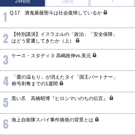
24時間
1週間
f
1
Q.17 酒鬼薔薇聖斗は社会復帰しているか
2
【特別講演】イスラエルの「政治」「安全保障」
はどう変遷してきたか（上）
3
ケース・スタディ３ 高嶋政伸vs.美元
4
「愛の温もり」が消えたタイ「国王パートナー」
称号剥奪までの1週間
5
黒い爪 高橋昭博『ヒロシマいのちの伝言』
6
海上自衛隊スパイ事件摘発の背景とは