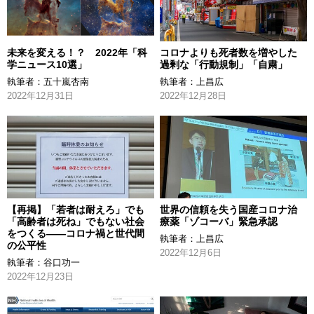
未来を変える！？ 2022年「科
コロナよりも死者数を増やした
学ニュース10選」
過剰な「行動規制」「自粛」
執筆者：
五十嵐杏南
執筆者：
上昌広
2022年12月31日
2022年12月28日
【再掲】「若者は耐えろ」でも
世界の信頼を失う国産コロナ治
「高齢者は死ね」でもない社会
療薬「ゾコーバ」緊急承認
をつくる――コロナ禍と世代間
執筆者：
上昌広
の公平性
2022年12月6日
執筆者：
谷口功一
2022年12月23日