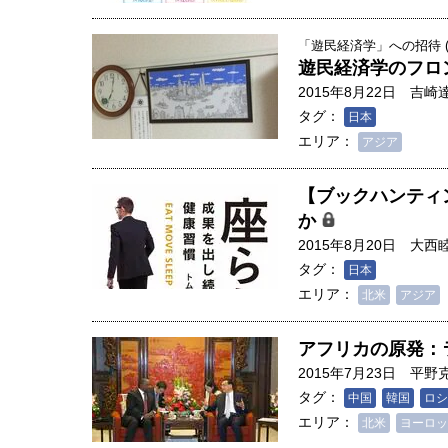
「遊民経済学」への招待 (1
遊民経済学のフロ
2015年8月22日
吉崎
タグ：
日本
エリア：
アジア
【ブックハンティ
か
2015年8月20日
大西
タグ：
日本
エリア：
北米
アジア
アフリカの原発：
2015年7月23日
平野
タグ：
中国
韓国
ロシ
エリア：
北米
ヨーロッ