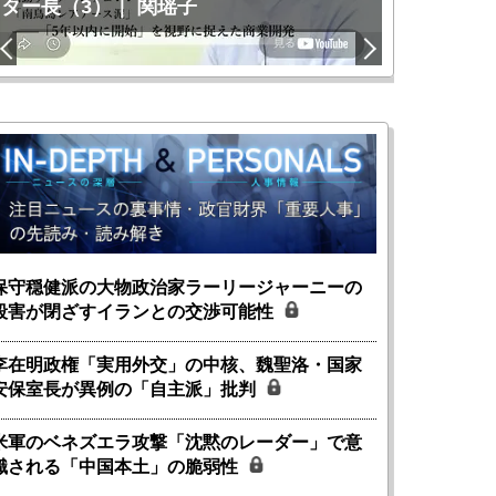
ター長（3）｜ 関瑶子
関瑶子
保守穏健派の大物政治家ラーリージャーニーの
殺害が閉ざすイランとの交渉可能性
李在明政権「実用外交」の中核、魏聖洛・国家
安保室長が異例の「自主派」批判
米軍のベネズエラ攻撃「沈黙のレーダー」で意
識される「中国本土」の脆弱性