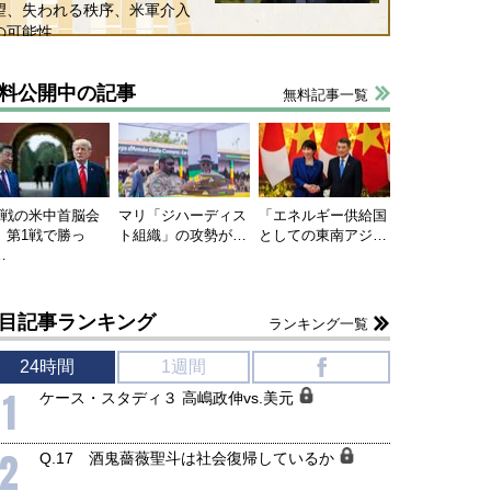
望、失われる秩序、米軍介入
の可能性
料公開中の記事
無料記事一覧
連戦の米中首脳会
マリ「ジハーディス
「エネルギー供給国
、第1戦で勝っ
ト組織」の攻勢が…
としての東南アジ…
…
目記事ランキング
ランキング一覧
24時間
1週間
f
1
ケース・スタディ３ 高嶋政伸vs.美元
2
Q.17 酒鬼薔薇聖斗は社会復帰しているか