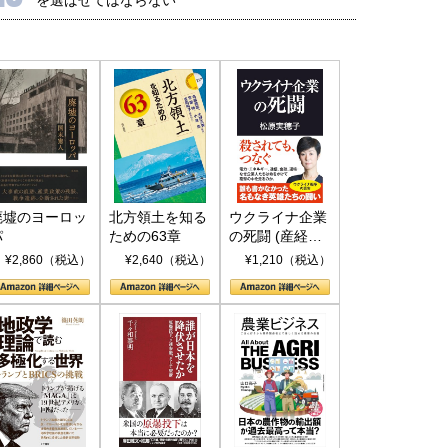
廃墟のヨーロッ
北方領土を知る
ウクライナ企業
パ
ための63章
の死闘 (産経セ
レクト S 039)
¥2,860（税込）
¥2,640（税込）
¥1,210（税込）