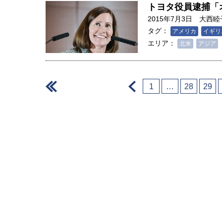
トヨタ役員逮捕「
2015年7月3日
大西睦
タグ：
アメリカ
イギリ
エリア：
北米
アジア
＜
＜
1
…
28
29