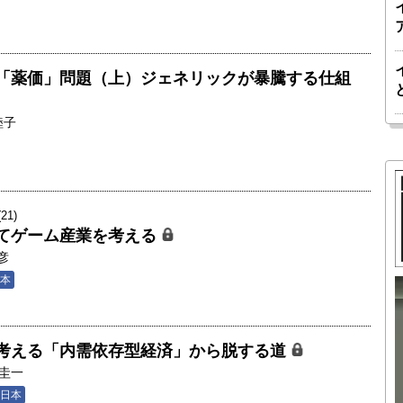
「薬価」問題（上）ジェネリックが暴騰する仕組
睦子
1)
てゲーム産業を考える
彦
本
胎動するゲームチェンジャー「南鳥島レ
か 核融
アアース泥」――日米欧豪による新たな
考える「内需依存型経済」から脱する道
後の「世
サプライチェーン｜中村謙太郎・東京大
圭一
院新領域
学エネルギー・資源フロンティアセンタ
日本