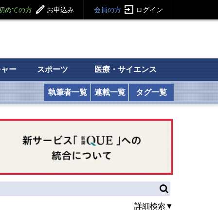
初めての方
お申込み
会員の方
ログイン
チャー
スポーツ
医療・サイエンス
執筆者一覧
連載一覧
タグ一覧
詳細検索▼