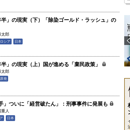
年半」の現実（下）「除染ゴールド・ラッシュ」の
源太郎
ロシア
日本
年半」の現実（上）国が進める「棄民政策」
源太郎
原発
手」ついに「経営破たん」：刑事事件に発展も
場重人
ア
日本