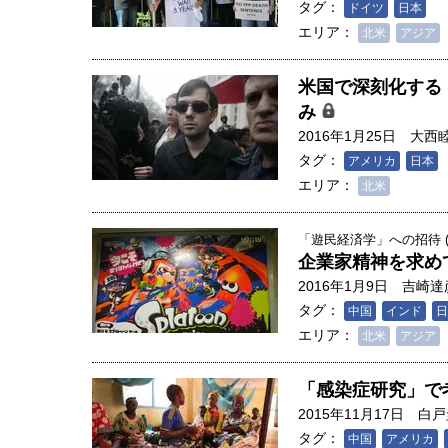
タグ：
ドイツ
日本
エリア：
北米
アジア
米国で深刻化する
み
2016年1月25日
大西
タグ：
アメリカ
日本
エリア：
北米
「遊民経済学」への招待 (2
企業家精神を求め
2016年1月9日
吉崎達
タグ：
中国
インド
日
エリア：
北米
アジア
人は「地上の太陽」を手にする
「感染症研究」で
合発電の現在地――実現・普及
2015年11月17日
白戸
界像」｜江尻晶・東京大学大学
タグ：
中国
アメリカ