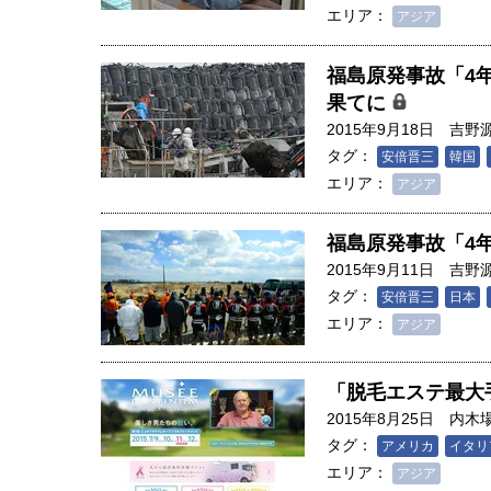
エリア：
アジア
福島原発事故「4
果てに
2015年9月18日
吉野
タグ：
安倍晋三
韓国
エリア：
アジア
福島原発事故「4
2015年9月11日
吉野
タグ：
安倍晋三
日本
エリア：
アジア
「脱毛エステ最大
2015年8月25日
内木
タグ：
アメリカ
イタリ
エリア：
アジア