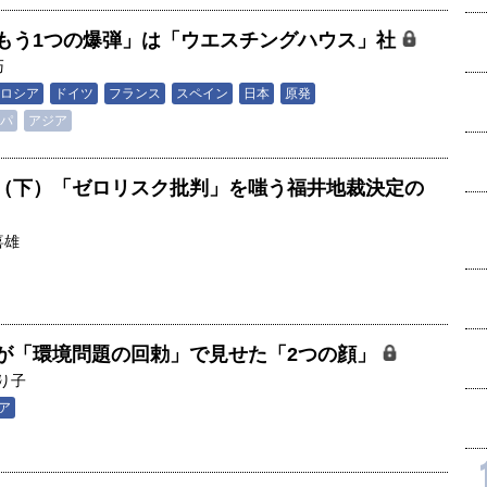
もう1つの爆弾」は「ウエスチングハウス」社
巧
ロシア
ドイツ
フランス
スペイン
日本
原発
パ
アジア
（下）「ゼロリスク批判」を嗤う福井地裁決定の
喜雄
が「環境問題の回勅」で見せた「2つの顔」
り子
ア