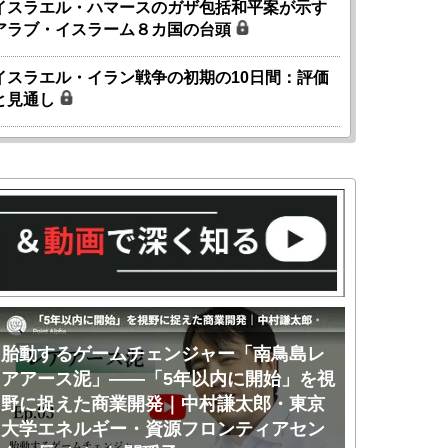
イスラエル・ハマースのガザ包括和平案が示す
アラブ・イスラーム８カ国の台頭
イスラエル・イラン戦争の初期の10日間：評価
と見通し
胎動するゲームチェンジャー「南鳥島レ
胎動するゲ
アアース泥」――「5年以内に開始」を視
アアース泥
野に捉えた商業開発｜中村謙太郎・東京
のか｜中村
大学エネルギー・資源フロンティアセン
ー・資源フ