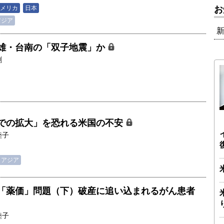
メリカ
日本
お
アジア
雄・台南の「双子地震」か
剛
での拡大」を恐れる米国の不安
睦子
アジア
「薬価」問題（下）破産に追い込まれるがん患者
睦子