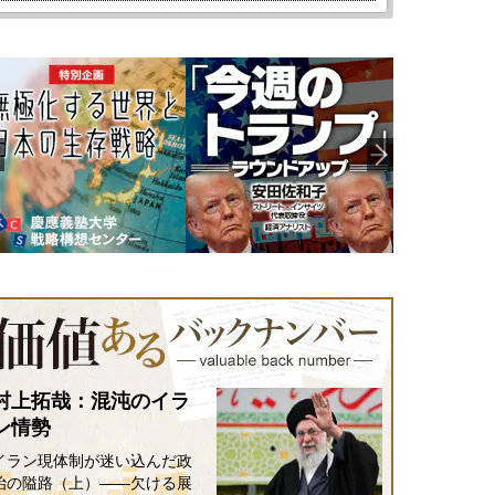
村上拓哉：混沌のイラ
ン情勢
イラン現体制が迷い込んだ政
治の隘路（上）――欠ける展