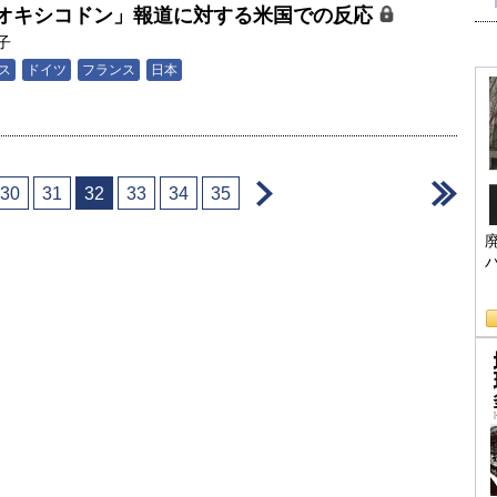
オキシコドン」報道に対する米国での反応
子
ス
ドイツ
フランス
日本
＞
＞
30
31
32
33
34
35