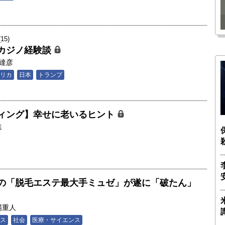
瑶子
ー長（4）｜ 関瑶子
5)
カジノ経験談
達彦
リカ
日本
トランプ
ィング】幸せに老いるヒント
進
の「脱毛エステ最大手ミュゼ」が遂に「破たん」
場重人
ス
社会
医療・サイエンス