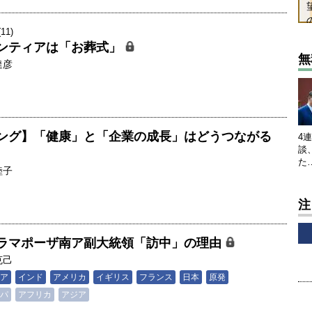
1)
ンティアは「お葬式」
無
達彦
ング】「健康」と「企業の成長」はどうつながる
4
談
た
睦子
注
ラマポーザ南ア副大統領「訪中」の理由
克己
ア
インド
アメリカ
イギリス
フランス
日本
原発
パ
アフリカ
アジア