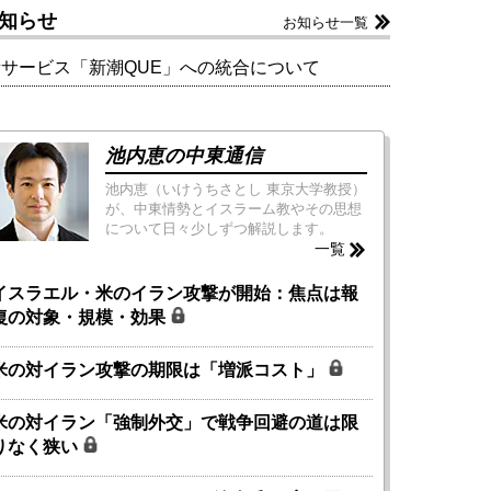
知らせ
お知らせ一覧
新サービス「新潮QUE」への統合について
池内恵の中東通信
池内恵（いけうちさとし 東京大学教授）
が、中東情勢とイスラーム教やその思想
について日々少しずつ解説します。
一覧
イスラエル・米のイラン攻撃が開始：焦点は報
復の対象・規模・効果
米の対イラン攻撃の期限は「増派コスト」
米の対イラン「強制外交」で戦争回避の道は限
りなく狭い