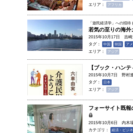
創成科学研究科教授（4）｜ 関
エリア：
アフリカ
「遊民経済学」への招待 (1
若気の至りの海外
2015年10月17日
吉崎
タグ：
中国
韓国
アメ
エリア：
アジア
【ブック・ハンテ
2015年10月7日
野村
タグ：
日本
エリア：
アジア
フォーサイト既報
2015年10月6日
内木
カテゴリ：
経済・ビジネ