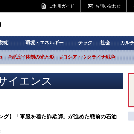
ご利用ガイド
お問い合わせ
ht フォーサイト
防衛
環境・エネルギー
テック
社会
カル
カ
#習近平体制の光と影
#ロシア・ウクライナ戦争
サイエンス
ング】「軍服を着た詐欺師」が進めた戦前の石油
泰