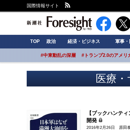
RSS
国際情報サイト
新潮社 Foresig
TOP
政治
経済・ビジネス
軍事・
#中東動乱の深層
#トランプ2.0のアメリ
医療・
【ブックハンティ
開発
2016年2月26日
原田