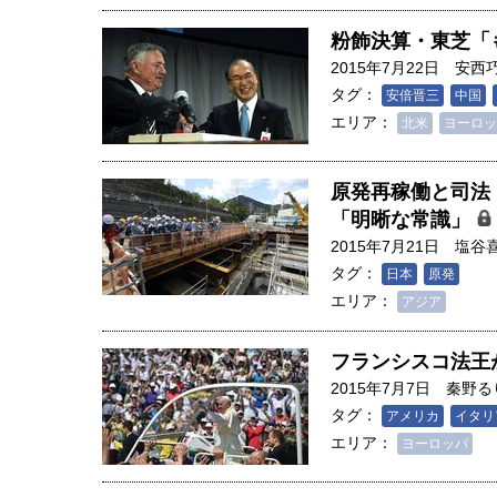
粉飾決算・東芝「
2015年7月22日
安西
タグ：
安倍晋三
中国
エリア：
北米
ヨーロッ
原発再稼働と司法
「明晰な常識」
2015年7月21日
塩谷
タグ：
日本
原発
エリア：
アジア
フランシスコ法王
2015年7月7日
秦野る
タグ：
アメリカ
イタリ
エリア：
ヨーロッパ