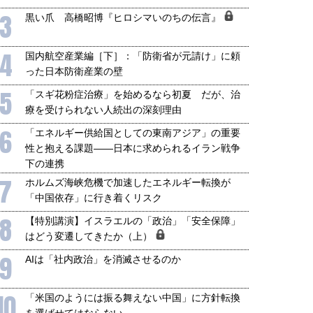
3
黒い爪 高橋昭博『ヒロシマいのちの伝言』
4
国内航空産業編［下］：「防衛省が元請け」に頼
った日本防衛産業の壁
5
「スギ花粉症治療」を始めるなら初夏 だが、治
療を受けられない人続出の深刻理由
6
「エネルギー供給国としての東南アジア」の重要
性と抱える課題――日本に求められるイラン戦争
下の連携
7
ホルムズ海峡危機で加速したエネルギー転換が
「中国依存」に行き着くリスク
8
【特別講演】イスラエルの「政治」「安全保障」
はどう変遷してきたか（上）
9
AIは「社内政治」を消滅させるのか
10
「米国のようには振る舞えない中国」に方針転換
を選ばせてはならない