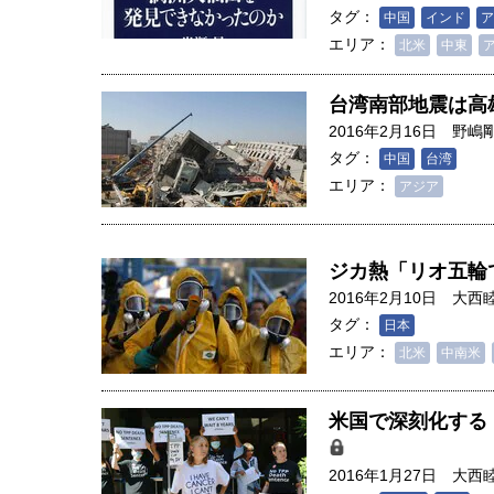
タグ：
中国
インド
ア
エリア：
北米
中東
台湾南部地震は高
2016年2月16日
野嶋
タグ：
中国
台湾
エリア：
アジア
ジカ熱「リオ五輪
2016年2月10日
大西
タグ：
日本
エリア：
北米
中南米
米国で深刻化する
2016年1月27日
大西