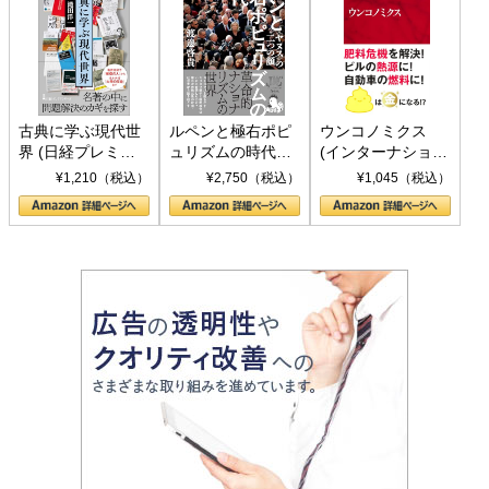
古典に学ぶ現代世
ルペンと極右ポピ
ウンコノミクス
界 (日経プレミア
ュリズムの時代：
(インターナショナ
シリーズ)
〈ヤヌス〉の二つ
ル新書)
¥1,210（税込）
¥2,750（税込）
¥1,045（税込）
の顔