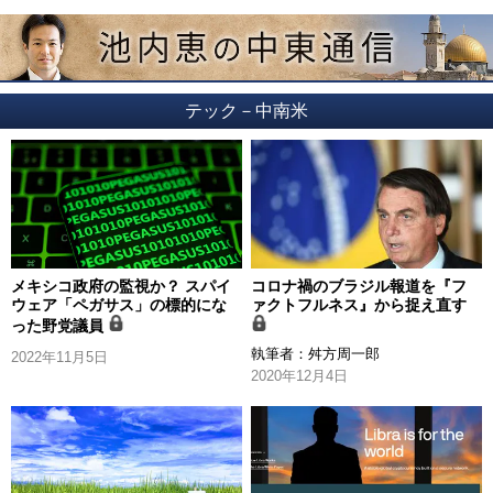
テック－中南米
メキシコ政府の監視か？ スパイ
コロナ禍のブラジル報道を『フ
ウェア「ペガサス」の標的にな
ァクトフルネス』から捉え直す
った野党議員
執筆者：
舛方周一郎
2022年11月5日
2020年12月4日