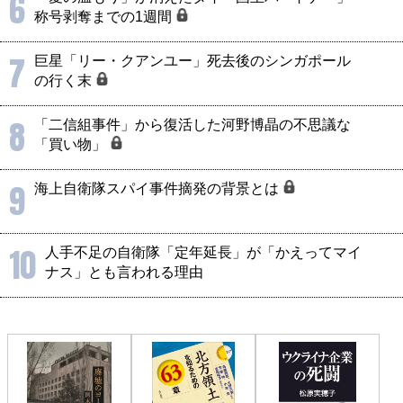
6
称号剥奪までの1週間
7
巨星「リー・クアンユー」死去後のシンガポール
の行く末
8
「二信組事件」から復活した河野博晶の不思議な
「買い物」
9
海上自衛隊スパイ事件摘発の背景とは
10
人手不足の自衛隊「定年延長」が「かえってマイ
ナス」とも言われる理由