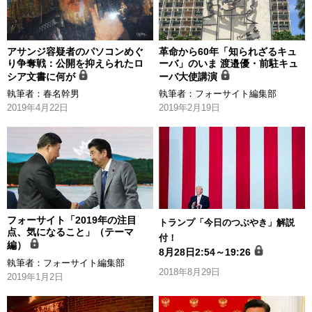
アサンジ容疑者のパソコンめぐ
革命から60年「知られざるキュ
り争奪戦：公開を抑えられたロ
ーバ」のいま 渡邉優・前駐キュ
シア文書に何が
ーバ大使講演
執筆者：
春名幹男
執筆者：
フォーサイト編集部
2019年4月22日
2019年2月19日
フォーサイト「2019年の注目
トランプ「今日のつぶやき」解説
点、気になること」（テーマ
付！
編）
8月28日2:54～19:26
執筆者：
フォーサイト編集部
2018年8月29日
2019年1月2日