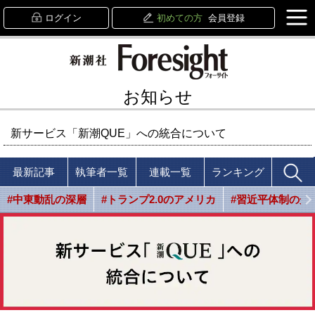
ログイン
初めての方
会員登録
お知らせ
新サービス「新潮QUE」への統合について
最新記事
執筆者一覧
連載一覧
ランキング
#中東動乱の深層
#トランプ2.0のアメリカ
#習近平体制の光