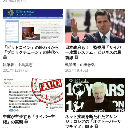
2018年1月1日
「ビットコイン」の終わりから
日本政府も！ 監視用「サイバ
「ブロックチェーン」の時代へ
ー攻撃システム」ビジネスの最
前線
執筆者：
中島真志
執筆者：
山田敏弘
2017年12月7日
2017年9月5日
中露が主張する「サイバー主
ネット接続を断たれたアサン
ジ：ロシアの「オクトーバーサ
権」の実態
プライズ」阻止