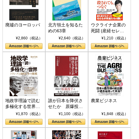
廃墟のヨーロッパ
北方領土を知るた
ウクライナ企業の
めの63章
死闘 (産経セレク
ト S 039)
¥2,860（税込）
¥2,640（税込）
¥1,210（税込）
地政学理論で読む
誰が日本を降伏さ
農業ビジネス
多極化する世界：
せたか 原爆投
トランプとBRICS
下、ソ連参戦、そ
¥1,870（税込）
¥1,100（税込）
¥1,848（税込）
の挑戦
して聖断 (PHP新
書)