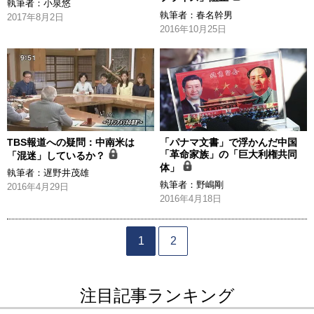
執筆者：
小泉悠
執筆者：
春名幹男
2017年8月2日
2016年10月25日
TBS報道への疑問：中南米は
「パナマ文書」で浮かんだ中国
「革命家族」の「巨大利権共同
「混迷」しているか？
体」
執筆者：
遅野井茂雄
執筆者：
野嶋剛
2016年4月29日
2016年4月18日
1
2
注目記事ランキング