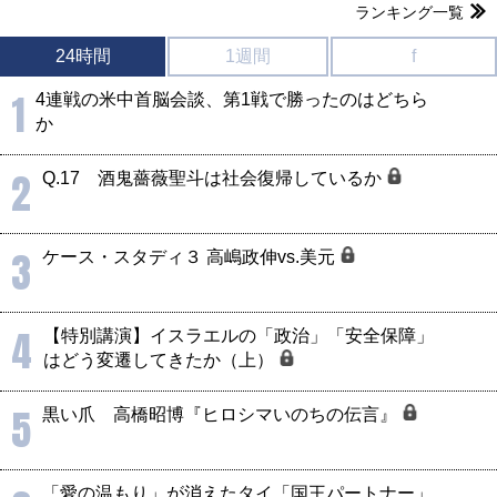
ランキング一覧
24時間
1週間
f
1
4連戦の米中首脳会談、第1戦で勝ったのはどちら
か
2
Q.17 酒鬼薔薇聖斗は社会復帰しているか
3
ケース・スタディ３ 高嶋政伸vs.美元
4
【特別講演】イスラエルの「政治」「安全保障」
はどう変遷してきたか（上）
5
黒い爪 高橋昭博『ヒロシマいのちの伝言』
「愛の温もり」が消えたタイ「国王パートナー」