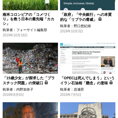
南米コロンビアの「コメづく
「政府」「中央銀行」への本質
り」を救う日本の最先端「カカ
的な「リブラの脅威」
シ」
執筆者：
野口悠紀雄
執筆者：
フォーサイト編集部
2019年10月3日
2019年10月18日
「15歳少女」が探求した「プラ
「OPECは死んでしまう」という
スチック問題」の突破口
イラン石油相「懸念」の意味
執筆者：
内野加奈子
執筆者：
岩瀬昇
2019年8月6日
2019年7月5日