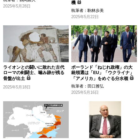
機
2025年5月28日
執筆者：
駒林歩美
2025年5月22日
ライオンとの闘いに敗れた古代
ポーランド「ねじれ政権」の大
ローマの剣闘士、噛み跡が残る
統領選は「EU」「ウクライナ」
骨盤が出土
「アメリカ」をめぐる分水嶺
執筆者：
田口雅弘
2025年5月18日
2025年5月16日