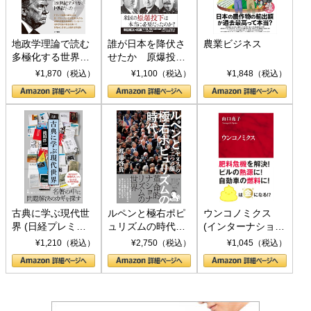
地政学理論で読む
誰が日本を降伏さ
農業ビジネス
多極化する世界：
せたか 原爆投
トランプとBRICS
下、ソ連参戦、そ
¥1,870（税込）
¥1,100（税込）
¥1,848（税込）
の挑戦
して聖断 (PHP新
書)
古典に学ぶ現代世
ルペンと極右ポピ
ウンコノミクス
界 (日経プレミア
ュリズムの時代：
(インターナショナ
シリーズ)
〈ヤヌス〉の二つ
ル新書)
¥1,210（税込）
¥2,750（税込）
¥1,045（税込）
の顔