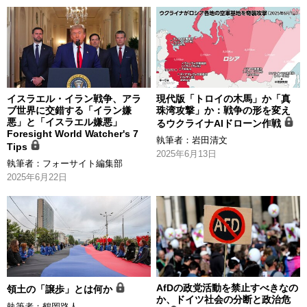
イスラエル・イラン戦争、アラ
現代版「トロイの木馬」か「真
ブ世界に交錯する「イラン嫌
珠湾攻撃」か：戦争の形を変え
悪」と「イスラエル嫌悪」
るウクライナAIドローン作戦
Foresight World Watcher's 7
執筆者：
岩田清文
Tips
2025年6月13日
執筆者：
フォーサイト編集部
2025年6月22日
AfDの政党活動を禁止すべきなの
領土の「譲歩」とは何か
か、ドイツ社会の分断と政治危
執筆者：
鶴岡路人