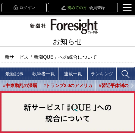
ログイン
初めての方
会員登録
お知らせ
新サービス「新潮QUE」への統合について
最新記事
執筆者一覧
連載一覧
ランキング
#中東動乱の深層
#トランプ2.0のアメリカ
#習近平体制の光