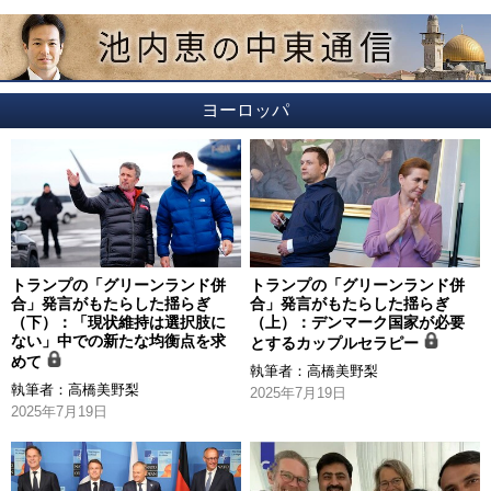
ヨーロッパ
トランプの「グリーンランド併
トランプの「グリーンランド併
合」発言がもたらした揺らぎ
合」発言がもたらした揺らぎ
（下）：「現状維持は選択肢に
（上）：デンマーク国家が必要
ない」中での新たな均衡点を求
とするカップルセラピー
めて
執筆者：
高橋美野梨
執筆者：
高橋美野梨
2025年7月19日
2025年7月19日