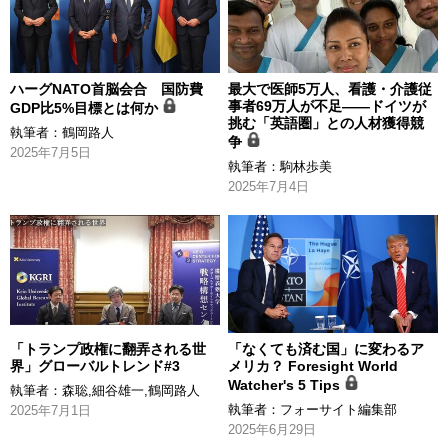
ハーグNATO首脳会合 国防費
最大で医師5万人、看護・介護従
事者69万人が不足――ドイツが
GDP比5%目標とは何か
挑む「英語圏」との人材獲得競
執筆者：
鶴岡路人
争
2025年7月5日
執筆者：
駒林歩美
2025年7月4日
「トランプ政権に翻弄される世
「なくても済む国」に変わるア
界」グローバルトレンド#3
メリカ？ Foresight World
Watcher's 5 Tips
執筆者：
森聡
,
細谷雄一
,
鶴岡路人
執筆者：
フォーサイト編集部
2025年7月1日
2025年6月29日