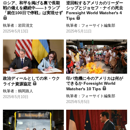
ロシア、和平を掲げる裏で長期
逆回転するアメリカのリーダー
戦の備えを継続中――トランプ
シップとジョセフ・ナイの死去
「就任100日で停戦」は実現せず
Foresight World Watcher's 4
Tips
執筆者：
岩田清文
執筆者：
フォーサイト編集部
2025年5月13日
2025年5月11日
政治ディールとしての米・ウク
印パ危機に今のアメリカは何が
できるか Foresight World
ライナ資源協定
Watcher's 10 Tips
執筆者：
鶴岡路人
執筆者：
フォーサイト編集部
2025年5月10日
2025年5月5日