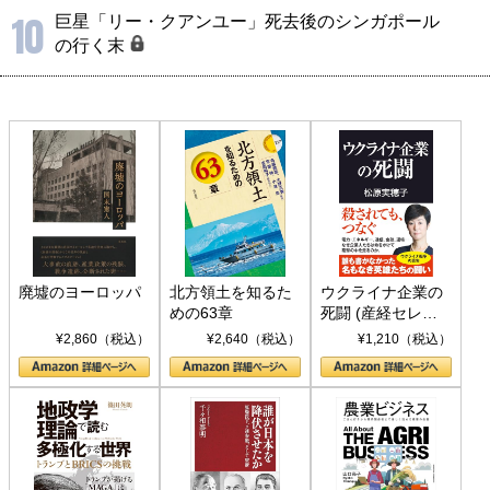
10
巨星「リー・クアンユー」死去後のシンガポール
の行く末
廃墟のヨーロッパ
北方領土を知るた
ウクライナ企業の
めの63章
死闘 (産経セレク
ト S 039)
¥2,860（税込）
¥2,640（税込）
¥1,210（税込）