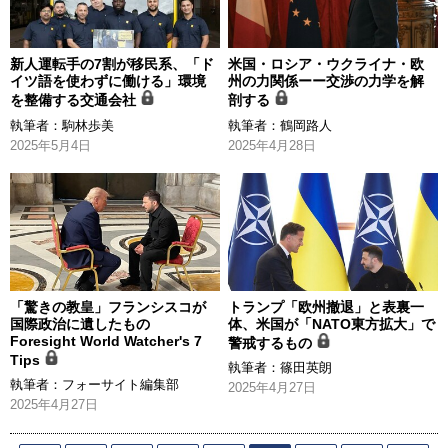
新人運転手の7割が移民系、「ド
米国・ロシア・ウクライナ・欧
イツ語を使わずに働ける」環境
州の力関係ーー交渉の力学を解
を整備する交通会社
剖する
執筆者：
駒林歩美
執筆者：
鶴岡路人
2025年5月4日
2025年4月28日
「驚きの教皇」フランシスコが
トランプ「欧州撤退」と表裏一
国際政治に遺したもの
体、米国が「NATO東方拡大」で
Foresight World Watcher's 7
警戒するもの
Tips
執筆者：
篠田英朗
執筆者：
フォーサイト編集部
2025年4月27日
2025年4月27日