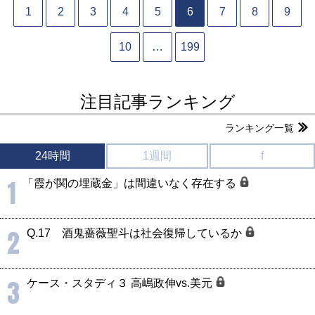
1
2
3
4
5
6
7
8
9
10
…
199
注目記事ランキング
ランキング一覧
24時間
1週間
f
1
「霞が関の埋蔵金」は間違いなく存在する
2
Q.17 酒鬼薔薇聖斗は社会復帰しているか
3
ケース・スタディ３ 高嶋政伸vs.美元