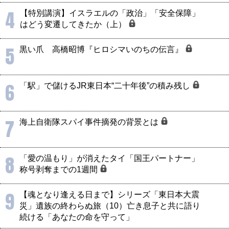
4
【特別講演】イスラエルの「政治」「安全保障」
はどう変遷してきたか（上）
5
黒い爪 高橋昭博『ヒロシマいのちの伝言』
6
「駅」で儲けるJR東日本“二十年後”の積み残し
7
海上自衛隊スパイ事件摘発の背景とは
8
「愛の温もり」が消えたタイ「国王パートナー」
称号剥奪までの1週間
9
【魂となり逢える日まで】シリーズ「東日本大震
災」遺族の終わらぬ旅（10）亡き息子と共に語り
続ける「あなたの命を守って」