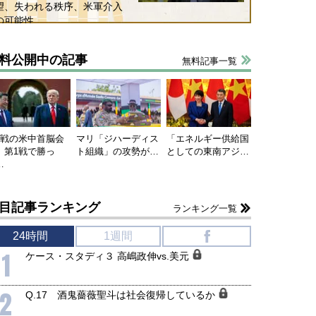
望、失われる秩序、米軍介入
の可能性
料公開中の記事
無料記事一覧
連戦の米中首脳会
マリ「ジハーディス
「エネルギー供給国
、第1戦で勝っ
ト組織」の攻勢が…
としての東南アジ…
…
目記事ランキング
ランキング一覧
24時間
1週間
f
1
ケース・スタディ３ 高嶋政伸vs.美元
2
Q.17 酒鬼薔薇聖斗は社会復帰しているか