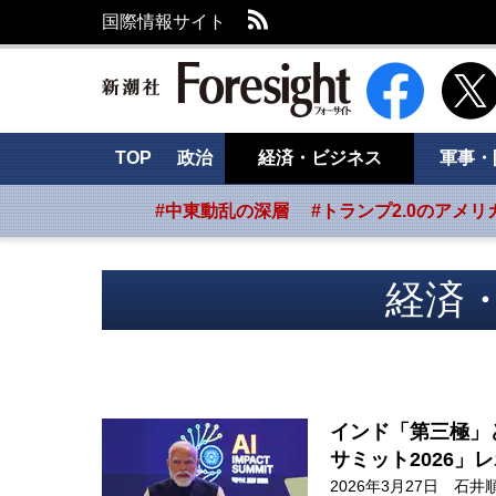
RSS
国際情報サイト
新潮社 Foresig
TOP
政治
経済・ビジネス
軍事・
#中東動乱の深層
#トランプ2.0のアメリ
経済
インド「第三極」
サミット2026」
2026年3月27日
石井