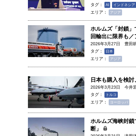
タグ：
AI
インドネシア
エリア：
アジア
ホルムズ「封鎖」
回輸出に限界も／
2026年3月27日
豊田
タグ：
日本
エリア：
アジア
日本も購入を検討
2026年3月23日
今井
タグ：
トルコ
エリア：
ヨーロッパ
ホルムズ海峡封鎖
断」