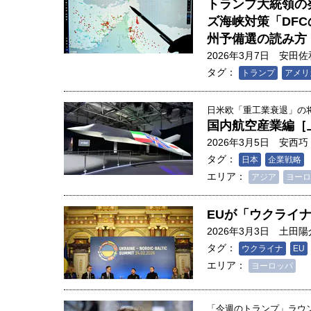
トランプ大統領の
創成科学研究科教授（4）｜ 関
ズ海峡対策「DF
州予備選の読み
2026年3月7日
安田佐
タグ：
トランプ
アメリ
日米欧「重工業衰退」の将来
国内航空産業編［
2026年3月5日
安西巧
タグ：
日本
企業戦略
エリア：
アジア
ヨーロ
EUが「ウクライ
2026年3月3日
土田陽
タグ：
ウクライナ
EU
エリア：
ヨーロッパ
「今週のトランプ」ラウンド