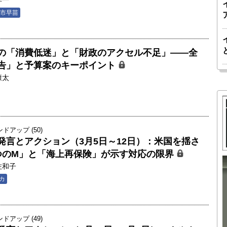
洋一
市早苗
の「消費低迷」と「財政のアクセル不足」――全
告」と予算案のキーポイント
康太
アップ (50)
発言とアクション（3月5日～12日）：米国を揺さ
つのM」と「海上再保険」が示す対応の限界
佐和子
胎動するゲームチェンジャー「南鳥島レ
カ
か 核融
アアース泥」――日米欧豪による新たな
後の「世
サプライチェーン｜中村謙太郎・東京大
院新領域
学エネルギー・資源フロンティアセンタ
アップ (49)