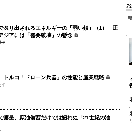
お
で炙り出されるエネルギーの「弱い鎖」（1）：迂
アジアには「需要破壊」の懸念
耕平
、トルコ「ドローン兵器」の性能と産業戦略
宏平
で露呈、原油備蓄だけでは語れぬ「21世紀の油