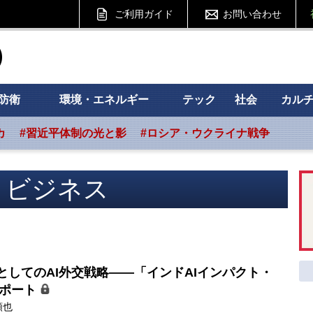
ご利用ガイド
お問い合わせ
ht フォーサイト
防衛
環境・エネルギー
テック
社会
カル
カ
#習近平体制の光と影
#ロシア・ウクライナ戦争
・ビジネス
としてのAI外交戦略――「インドAIインパクト・
レポート
順也