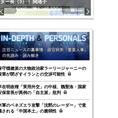
ター長（3）｜ 関瑶子
関瑶子
保守穏健派の大物政治家ラーリージャーニーの
殺害が閉ざすイランとの交渉可能性
李在明政権「実用外交」の中核、魏聖洛・国家
安保室長が異例の「自主派」批判
米軍のベネズエラ攻撃「沈黙のレーダー」で意
識される「中国本土」の脆弱性