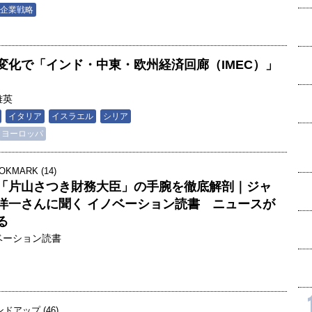
企業戦略
変化で「インド・中東・欧州経済回廊（IMEC）」
雅英
イタリア
イスラエル
シリア
ヨーロッパ
OKMARK (14)
「片山さつき財務大臣」の手腕を徹底解剖｜ジャ
洋一さんに聞く イノベーション読書 ニュースが
る
ベーション読書
アップ (46)