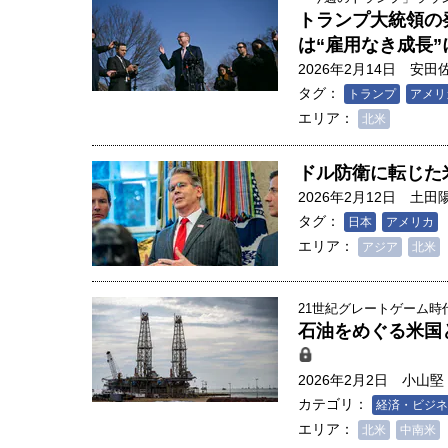
トランプ大統領の
は“雇用なき成長
2026年2月14日
安田
タグ：
トランプ
アメリ
エリア：
北米
ドル防衛に転じた
2026年2月12日
土田
タグ：
日本
アメリカ
エリア：
アジア
北米
21世紀グレートゲーム時代
石油をめぐる米国
2026年2月2日
小山堅
カテゴリ：
経済・ビジネ
エリア：
北米
中南米