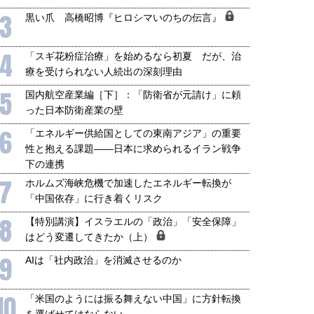
3
黒い爪 高橋昭博『ヒロシマいのちの伝言』
4
「スギ花粉症治療」を始めるなら初夏 だが、治
療を受けられない人続出の深刻理由
5
国内航空産業編［下］：「防衛省が元請け」に頼
った日本防衛産業の壁
6
「エネルギー供給国としての東南アジア」の重要
性と抱える課題――日本に求められるイラン戦争
下の連携
7
ホルムズ海峡危機で加速したエネルギー転換が
「中国依存」に行き着くリスク
8
【特別講演】イスラエルの「政治」「安全保障」
はどう変遷してきたか（上）
9
AIは「社内政治」を消滅させるのか
10
「米国のようには振る舞えない中国」に方針転換
を選ばせてはならない