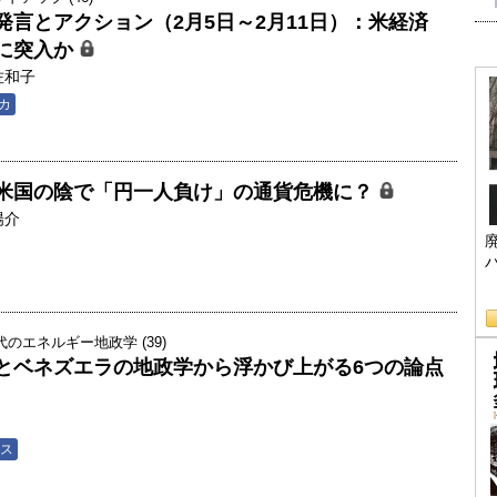
発言とアクション（2月5日～2月11日）：米経済
”に突入か
佐和子
カ
米国の陰で「円一人負け」の通貨危機に？
陽介
のエネルギー地政学 (39)
とベネズエラの地政学から浮かび上がる6つの論点
ス