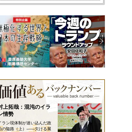
村上拓哉：混沌のイラ
ン情勢
イラン現体制が迷い込んだ政
治の隘路（上）――欠ける展