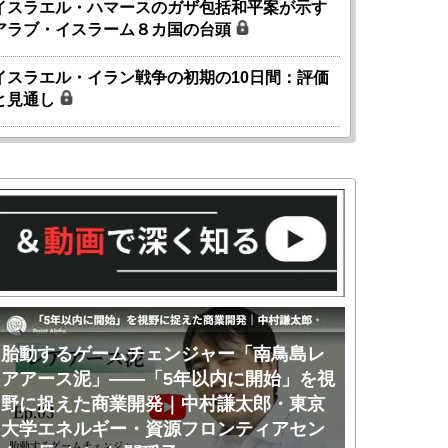
イスラエル・ハマースのガザ包括和平案が示す
アラブ・イスラーム８カ国の台頭
イスラエル・イラン戦争の初期の10日間：評価
と見通し
胎動するゲームチェンジャー「南鳥島レ
胎動するゲ
アアース泥」――「5年以内に開始」を視
アアース泥
野に捉えた商業開発｜中村謙太郎・東京
のか｜中村
大学エネルギー・資源フロンティアセン
ー・資源フ