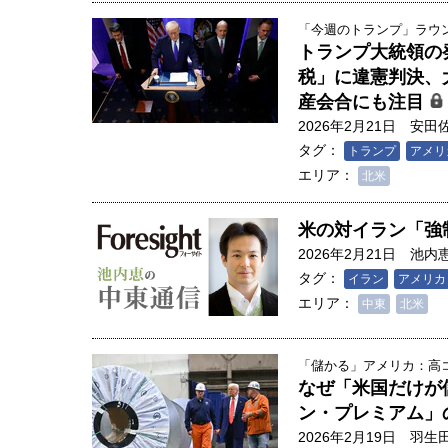
「今週のトランプ」ラウンド
トランプ大統領の
税」に違憲判決、
産会合にも注目
2026年2月21日
安田
タグ：
トランプ
アメリ
エリア：
北米
米の対イラン「強
2026年2月21日
池内
タグ：
イラン
アメリカ
エリア：
中東
北米
「儲かる」アメリカ：高コ
なぜ「米国だけが
ン・プレミアム」
2026年2月19日
羽生