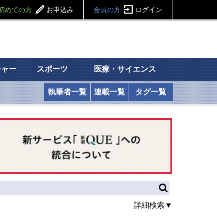
初めての方
お申込み
会員の方
ログイン
チャー
スポーツ
医療・サイエンス
執筆者一覧
連載一覧
タグ一覧
詳細検索▼