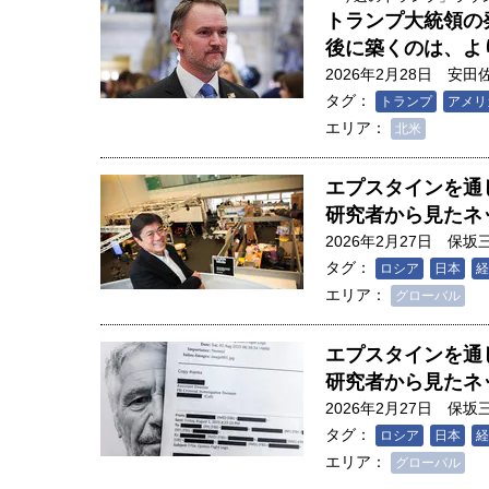
トランプ大統領の発
後に築くのは、よ
2026年2月28日
安田
タグ：
トランプ
アメリ
エリア：
北米
エプスタインを通
研究者から見たネ
2026年2月27日
保坂
タグ：
ロシア
日本
経
エリア：
グローバル
エプスタインを通
研究者から見たネ
2026年2月27日
保坂
タグ：
ロシア
日本
経
エリア：
グローバル