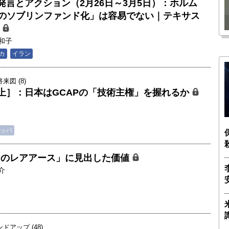
発言とアクション（2月26日～3月5日）：ホルム
瑶子
ー長（4）｜ 関瑶子
Cのソブリンファンド化」は容易でない｜テキサス
方
和子
カ
イラン
図 (8)
上］：日本はGCAPの「技術主権」を握れるか
ッパ
ナのレアアース」に見出した価値
介
アップ (48)