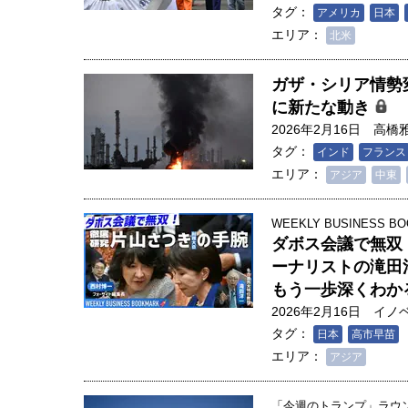
タグ：
アメリカ
日本
エリア：
北米
ガザ・シリア情勢
に新たな動き
2026年2月16日
高橋
タグ：
インド
フランス
エリア：
アジア
中東
WEEKLY BUSINESS BO
ダボス会議で無双
ーナリストの滝田
もう一歩深くわか
2026年2月16日
イノ
タグ：
日本
高市早苗
エリア：
アジア
「今週のトランプ」ラウンド