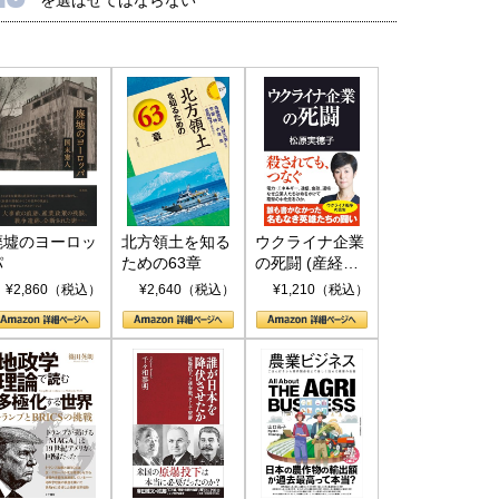
廃墟のヨーロッ
北方領土を知る
ウクライナ企業
パ
ための63章
の死闘 (産経セ
レクト S 039)
¥2,860（税込）
¥2,640（税込）
¥1,210（税込）