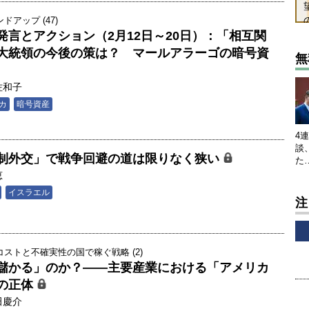
アップ (47)
発言とアクション（2月12日～20日）：「相互関
大統領の今後の策は？ マールアラーゴの暗号資
無
佐和子
カ
暗号資産
4
談
制外交」で戦争回避の道は限りなく狭い
た
恵
イスラエル
注
ストと不確実性の国で稼ぐ戦略 (2)
儲かる」のか？――主要産業における「アメリカ
の正体
田慶介