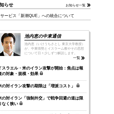
知らせ
お知らせ一覧
新サービス「新潮QUE」への統合について
池内恵の中東通信
池内恵（いけうちさとし 東京大学教授）
が、中東情勢とイスラーム教やその思想
について日々少しずつ解説します。
一覧
イスラエル・米のイラン攻撃が開始：焦点は報
復の対象・規模・効果
米の対イラン攻撃の期限は「増派コスト」
米の対イラン「強制外交」で戦争回避の道は限
りなく狭い