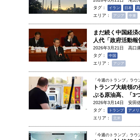
2026年3月21日
滝田
タグ：
イラン
日本
高
エリア：
アジア
中東
まだ続く中国経済
人代「政府活動報
2026年3月21日
高口
タグ：
中国
エリア：
アジア
「今週のトランプ」ラウンド
トランプ大統領の
ぶる原油高、「3
2026年3月14日
安田
タグ：
トランプ
アメリ
エリア：
人は「地上の太陽」を手にする
北米
合発電の現在地――実現・普及
界像」｜江尻晶・東京大学大学
「今週のトランプ」ラウンド