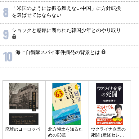
8
「米国のようには振る舞えない中国」に方針転換
を選ばせてはならない
9
ショックと感銘に襲われた韓国少年とのやり取り
10
海上自衛隊スパイ事件摘発の背景とは
廃墟のヨーロッパ
北方領土を知るた
ウクライナ企業の
めの63章
死闘 (産経セレク