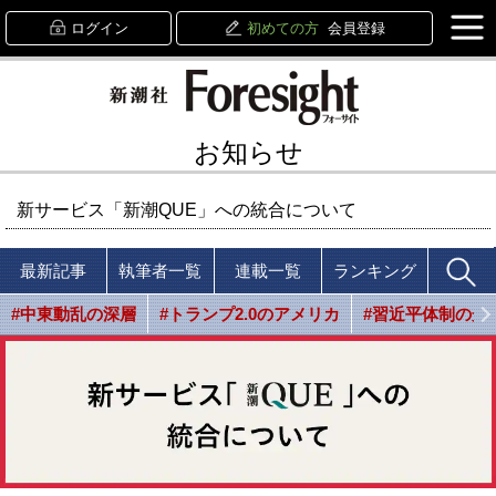
ログイン
初めての方
会員登録
お知らせ
新サービス「新潮QUE」への統合について
最新記事
執筆者一覧
連載一覧
ランキング
#中東動乱の深層
#トランプ2.0のアメリカ
#習近平体制の光