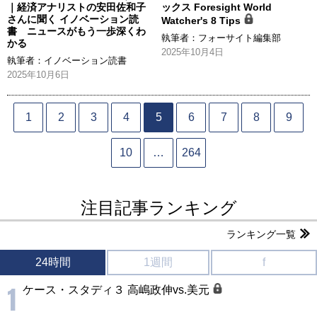
｜経済アナリストの安田佐和子
ックス Foresight World
さんに聞く イノベーション読
Watcher's 8 Tips
書 ニュースがもう一歩深くわ
執筆者：
フォーサイト編集部
かる
2025年10月4日
執筆者：
イノベーション読書
2025年10月6日
1
2
3
4
5
6
7
8
9
10
…
264
注目記事ランキング
ランキング一覧
24時間
1週間
f
1
ケース・スタディ３ 高嶋政伸vs.美元