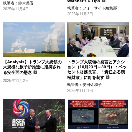
Watcher's 6 Tips
執筆者：
鈴木美香
執筆者：
フォーサイト編集部
2025年11月4日
2025年11月3日
【Analysis】トランプ大統領の
トランプ大統領の発言とアクシ
大規模な原子炉推進に指摘され
ョン（10月23日～30日）：ベッ
セント財務長官、「責任ある積
る安全面の懸念
極財政」に釘を刺す
2025年11月2日
執筆者：
安田佐和子
2025年11月1日