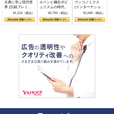
古典に学ぶ現代世
ルペンと極右ポピ
ウンコノミクス
界 (日経プレミア
ュリズムの時代：
(インターナショナ
シリーズ)
〈ヤヌス〉の二つ
ル新書)
¥1,210（税込）
¥2,750（税込）
¥1,045（税込）
の顔