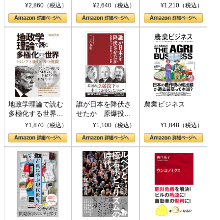
ト S 039)
¥2,860（税込）
¥2,640（税込）
¥1,210（税込）
地政学理論で読む
誰が日本を降伏さ
農業ビジネス
多極化する世界：
せたか 原爆投
トランプとBRICS
下、ソ連参戦、そ
¥1,870（税込）
¥1,100（税込）
¥1,848（税込）
の挑戦
して聖断 (PHP新
書)