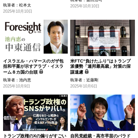
執筆者：
松本太
2025年10月10日
2025年10月10日
イスラエル・ハマースのガザ包
米FTC“負けたふり”はトランプ
括和平案が示すアラブ・イスラ
派優勢「連邦最高裁」対策の深
ーム８カ国の台頭
謀遠慮
執筆者：
池内恵
執筆者：
近藤剛
2025年10月9日
2025年10月6日
トランプ政権のXの煽りがすごい
自民党総裁・高市早苗のパラド