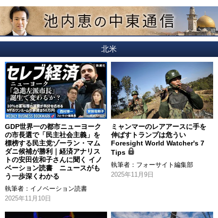
北米
GDP世界一の都市ニューヨーク
ミャンマーのレアアースに手を
の市長選で「民主社会主義」を
伸ばすトランプは危うい
標榜する民主党ゾーラン・マム
Foresight World Watcher's 7
ダニ候補が勝利｜経済アナリス
Tips
トの安田佐和子さんに聞く イノ
執筆者：
フォーサイト編集部
ベーション読書 ニュースがも
2025年11月9日
う一歩深くわかる
執筆者：
イノベーション読書
2025年11月10日