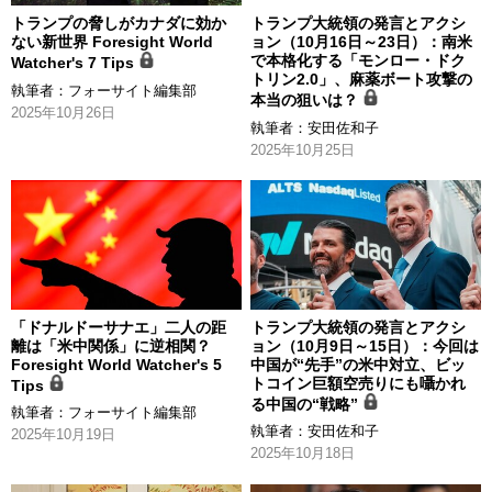
トランプの脅しがカナダに効か
トランプ大統領の発言とアクシ
ない新世界 Foresight World
ョン（10月16日～23日）：南米
で本格化する「モンロー・ドク
Watcher's 7 Tips
トリン2.0」、麻薬ボート攻撃の
執筆者：
フォーサイト編集部
本当の狙いは？
2025年10月26日
執筆者：
安田佐和子
2025年10月25日
「ドナルドーサナエ」二人の距
トランプ大統領の発言とアクシ
離は「米中関係」に逆相関？
ョン（10月9日～15日）：今回は
Foresight World Watcher's 5
中国が“先手”の米中対立、ビッ
トコイン巨額空売りにも囁かれ
Tips
る中国の“戦略”
執筆者：
フォーサイト編集部
執筆者：
安田佐和子
2025年10月19日
2025年10月18日