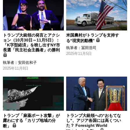
トランプ大統領の発言とアクシ
米国農村がトランプを支持す
ョン（10月30日～11月5日）：
る“現実的動機”
「K字型経済」を映し出すNY市
執筆者：
冨田浩司
長選「民主社会主義者」の勝利
2025年11月5日
執筆者：
安田佐和子
2025年11月8日
トランプ「麻薬ボート攻撃」が
トランプ大統領への“おもてな
露わにする「カリブ地域の分
し”、アジア各国には高くつい
た？ Foresight World
断」