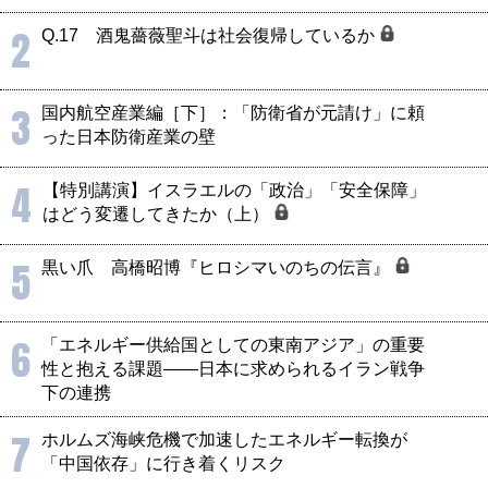
2
Q.17 酒鬼薔薇聖斗は社会復帰しているか
3
国内航空産業編［下］：「防衛省が元請け」に頼
った日本防衛産業の壁
4
【特別講演】イスラエルの「政治」「安全保障」
はどう変遷してきたか（上）
5
黒い爪 高橋昭博『ヒロシマいのちの伝言』
6
「エネルギー供給国としての東南アジア」の重要
性と抱える課題――日本に求められるイラン戦争
下の連携
7
ホルムズ海峡危機で加速したエネルギー転換が
「中国依存」に行き着くリスク