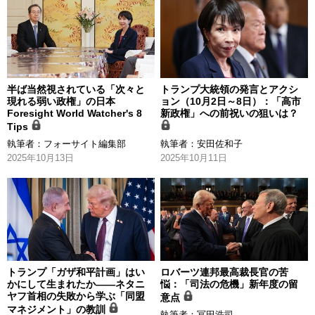
半ば当然視されている「次々と
トランプ大統領の発言とアクシ
現れる弱い政権」の日本
ョン（10月2日～8日）：「高市
Foresight World Watcher's 8
新政権」への前祝いの狙いは？
Tips
執筆者：
フォーサイト編集部
執筆者：
安田佐和子
2025年10月13日
2025年10月11日
トランプ「ガザ和平計画」はい
ロバーツ連邦最高裁長官の苦
かにして生まれたか――ネタニ
悩：「司法の危機」新年度の留
ヤフ首相の失敗から学ぶ「同盟
意点
マネジメント」の教訓
執筆者：
冨田浩司