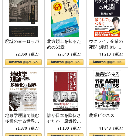
廃墟のヨーロッパ
北方領土を知るた
ウクライナ企業の
めの63章
死闘 (産経セレク
ト S 039)
¥2,860（税込）
¥2,640（税込）
¥1,210（税込）
地政学理論で読む
誰が日本を降伏さ
農業ビジネス
多極化する世界：
せたか 原爆投
トランプとBRICS
下、ソ連参戦、そ
¥1,870（税込）
¥1,100（税込）
¥1,848（税込）
の挑戦
して聖断 (PHP新