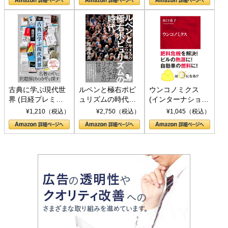
書)
古典に学ぶ現代世
ルペンと極右ポピ
ウンコノミクス
界 (日経プレミア
ュリズムの時代：
(インターナショナ
シリーズ)
〈ヤヌス〉の二つ
ル新書)
¥1,210（税込）
¥2,750（税込）
¥1,045（税込）
の顔