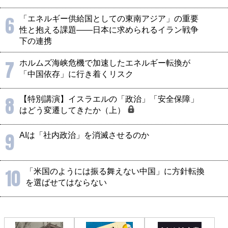
6
「エネルギー供給国としての東南アジア」の重要
性と抱える課題――日本に求められるイラン戦争
下の連携
7
ホルムズ海峡危機で加速したエネルギー転換が
「中国依存」に行き着くリスク
8
【特別講演】イスラエルの「政治」「安全保障」
はどう変遷してきたか（上）
9
AIは「社内政治」を消滅させるのか
10
「米国のようには振る舞えない中国」に方針転換
を選ばせてはならない