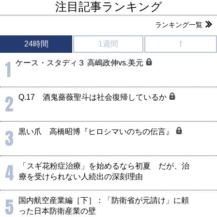
注目記事ランキング
ランキング一覧
24時間
1週間
f
1
ケース・スタディ３ 高嶋政伸vs.美元
2
Q.17 酒鬼薔薇聖斗は社会復帰しているか
3
黒い爪 高橋昭博『ヒロシマいのちの伝言』
4
「スギ花粉症治療」を始めるなら初夏 だが、治
療を受けられない人続出の深刻理由
5
国内航空産業編［下］：「防衛省が元請け」に頼
った日本防衛産業の壁