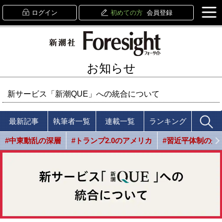
ログイン
初めての方
会員登録
お知らせ
新サービス「新潮QUE」への統合について
最新記事
執筆者一覧
連載一覧
ランキング
#中東動乱の深層
#トランプ2.0のアメリカ
#習近平体制の光