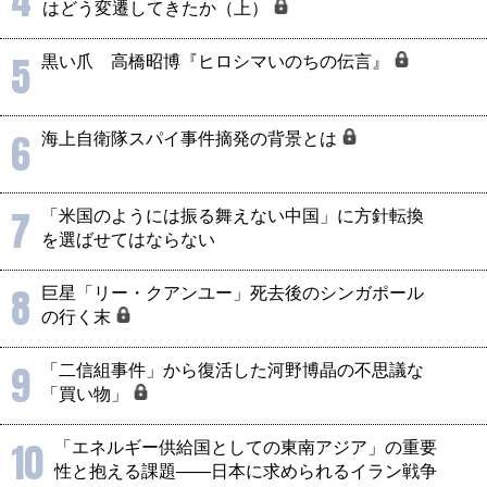
はどう変遷してきたか（上）
5
黒い爪 高橋昭博『ヒロシマいのちの伝言』
6
海上自衛隊スパイ事件摘発の背景とは
7
「米国のようには振る舞えない中国」に方針転換
を選ばせてはならない
8
巨星「リー・クアンユー」死去後のシンガポール
の行く末
9
「二信組事件」から復活した河野博晶の不思議な
「買い物」
10
「エネルギー供給国としての東南アジア」の重要
性と抱える課題――日本に求められるイラン戦争