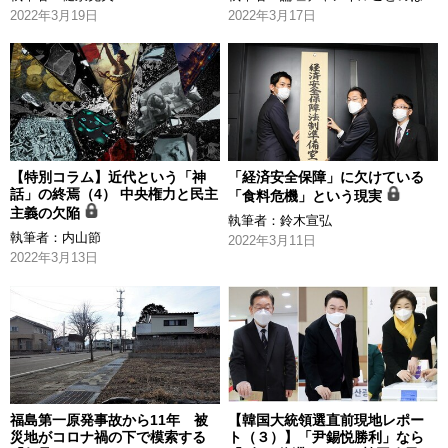
2022年3月19日
2022年3月17日
【特別コラム】近代という「神
「経済安全保障」に欠けている
話」の終焉（4） 中央権力と民主
「食料危機」という現実
主義の欠陥
執筆者：
鈴木宣弘
執筆者：
内山節
2022年3月11日
2022年3月13日
福島第一原発事故から11年 被
【韓国大統領選直前現地レポー
災地がコロナ禍の下で模索する
ト（３）】「尹錫悦勝利」なら