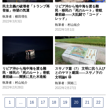
民主主義の破壊者「トランプ再
リビア沖から地中海を渡る難
登板」待望の気運
民・移民の「死のルート」密航
最前線―—大乱闘で「コード・
執筆者：
横田増生
レッド」
2022年3月3日
執筆者：
村山祐介
2022年3月1日
リビア沖から地中海を渡る難
スサノヲ篇（7） 文明に抗う人び
民・移民の「死のルート」密航
とのヤマト建国――スサノヲの
最前線―—闇夜に見た木造船
文明論6
執筆者：
村山祐介
執筆者：
関裕二
2022年2月28日
2022年2月27日
1
…
16
17
18
19
20
21
22