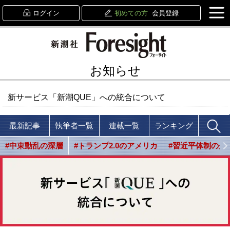
ログイン
初めての方
会員登録
お知らせ
新サービス「新潮QUE」への統合について
最新記事
執筆者一覧
連載一覧
ランキング
#中東動乱の深層
#トランプ2.0のアメリカ
#習近平体制の光