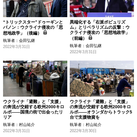
“トリックスター”ドゥーギンと
異端化する「右派ポピュリズ
バノン：ウクライナ侵攻の「思
ム」とリベラリズムの反撃：ウ
クライナ侵攻の「思想地政学」
想地政学」（後編）
（前編）
執筆者：
会田弘継
執筆者：
会田弘継
2022年3月31日
2022年3月31日
ウクライナ「避難」と「支援」
ウクライナ「避難」と「支援」
の奔流が交錯する欧州2000キロ
の奔流が交錯する欧州2000キロ
ルポ—―国境の街で出会ったリ
ルポ—―オランダからトラック5
リア
台で支援物資を
執筆者：
村山祐介
執筆者：
村山祐介
2022年3月31日
2022年3月30日