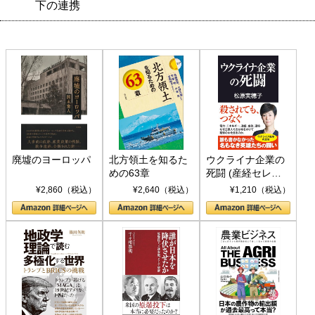
下の連携
廃墟のヨーロッパ
北方領土を知るた
ウクライナ企業の
めの63章
死闘 (産経セレク
ト S 039)
¥2,860（税込）
¥2,640（税込）
¥1,210（税込）