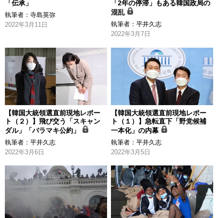
「伝承」
「2年の停滞」もある韓国政局の
混乱
執筆者：
寺島英弥
執筆者：
平井久志
2022年3月11日
2022年3月7日
【韓国大統領選直前現地レポー
【韓国大統領選直前現地レポー
ト（２）】飛び交う「スキャン
ト（１）】急転直下「野党候補
ダル」「バラマキ公約」
一本化」の内幕
執筆者：
平井久志
執筆者：
平井久志
2022年3月6日
2022年3月5日