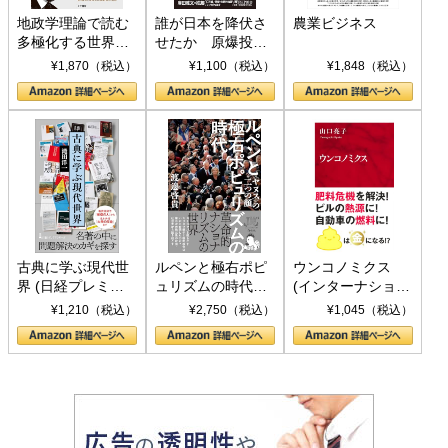
地政学理論で読む
誰が日本を降伏さ
農業ビジネス
多極化する世界：
せたか 原爆投
トランプとBRICS
下、ソ連参戦、そ
¥1,870（税込）
¥1,100（税込）
¥1,848（税込）
の挑戦
して聖断 (PHP新
書)
古典に学ぶ現代世
ルペンと極右ポピ
ウンコノミクス
界 (日経プレミア
ュリズムの時代：
(インターナショナ
シリーズ)
〈ヤヌス〉の二つ
ル新書)
¥1,210（税込）
¥2,750（税込）
¥1,045（税込）
の顔