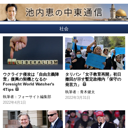
社会
ウクライナ侵攻は「自由主義陣
タリバン「女子教育再開」初日
営」復興の契機となるか
撤回が示す暫定政権内「保守の
Foresight World Watcher's
発言力」
4Tips
執筆者：
青木健太
執筆者：
フォーサイト編集部
2022年3月31日
2022年4月1日