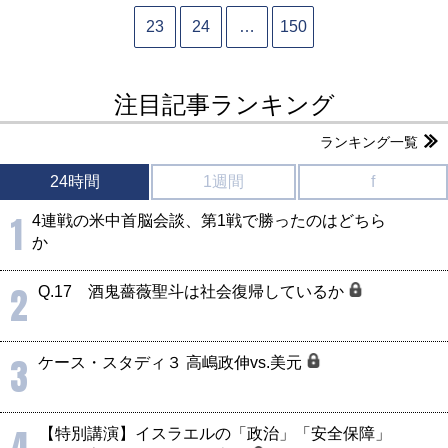
23
24
…
150
注目記事ランキング
ランキング一覧
24時間
1週間
f
1
4連戦の米中首脳会談、第1戦で勝ったのはどちら
か
2
Q.17 酒鬼薔薇聖斗は社会復帰しているか
3
ケース・スタディ３ 高嶋政伸vs.美元
4
【特別講演】イスラエルの「政治」「安全保障」