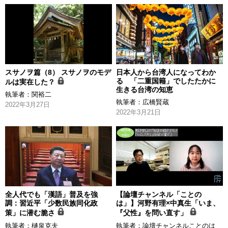
スサノヲ篇（8） スサノヲのモデ
日本人から台湾人になってわか
る 「二重国籍」でしたたかに
ルは実在した？
生きる台湾の知恵
執筆者：
関裕二
執筆者：
広橋賢蔵
2022年3月27日
2022年3月21日
全人代でも「漢語」普及を強
【論壇チャンネル「ことの
調：習近平「少数民族同化政
は」】河野有理×中真生「いま、
策」に潜む脆さ
『父性』を問い直す」
執筆者：
樋泉克夫
執筆者：
論壇チャンネルことのは